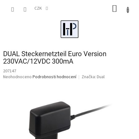
Přejít
NÁKUP
na
CZK
obsah
KOŠÍK
DUAL Steckernetzteil Euro Version
230VAC/12VDC 300mA
207147
Průměrné
Neohodnoceno
Podrobnosti hodnocení
Značka:
Dual
hodnocení
produktu
je
0,0
z
5
hvězdiček.