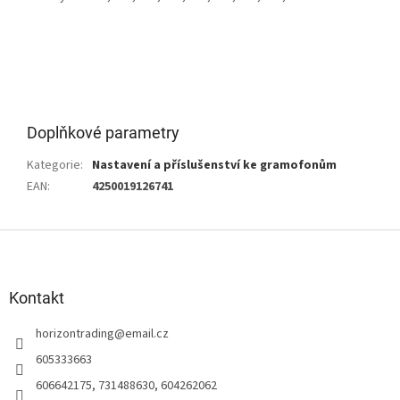
Doplňkové parametry
Kategorie
:
Nastavení a příslušenství ke gramofonům
EAN
:
4250019126741
Z
á
p
a
Kontakt
t
horizontrading
@
email.cz
í
605333663
606642175, 731488630, 604262062