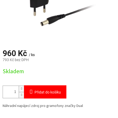
960 Kč
/ ks
793 Kč bez DPH
Měrná
Skladem
cena:
Přidat do košíku
Náhradní napájecí zdroj pro gramofony značky Dual