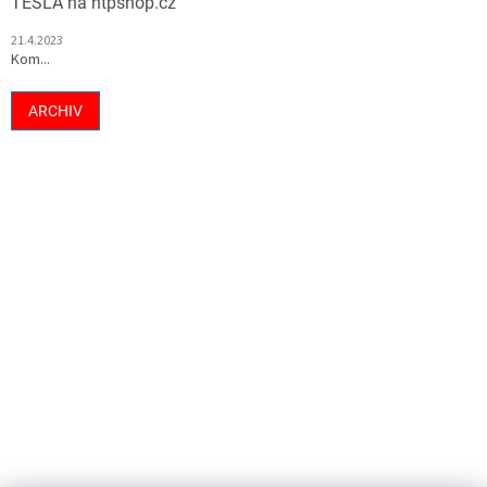
TESLA na htpshop.cz
21.4.2023
Kom...
ARCHIV