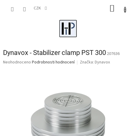
Přejít
NÁKUP
na
CZK
obsah
KOŠÍK
Dynavox - Stabilizer clamp PST 300
207636
Průměrné
Neohodnoceno
Podrobnosti hodnocení
Značka:
Dynavox
hodnocení
produktu
je
0,0
z
5
hvězdiček.