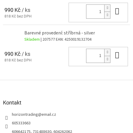
990 Kč
/ ks
Do 
818 Kč bez DPH
Barevné provedení: stříbrná - silver
Skladem
| 207577
EAN:
4250019132704
990 Kč
/ ks
Do 
818 Kč bez DPH
Z
á
p
a
Kontakt
t
horizontrading
@
email.cz
í
605333663
606642175, 731488630, 604262062