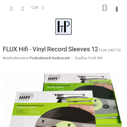
Přejít
NÁKUP
na
CZK
obsah
KOŠÍK
FLUX Hifi - Vinyl Record Sleeves 12
FLUX-2407-51
Průměrné
Neohodnoceno
Podrobnosti hodnocení
Značka:
FLUX Hifi
hodnocení
produktu
je
0,0
z
5
hvězdiček.