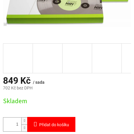
849 Kč
/ sada
702 Kč bez DPH
Měrná
Skladem
cena:
Přidat do košíku