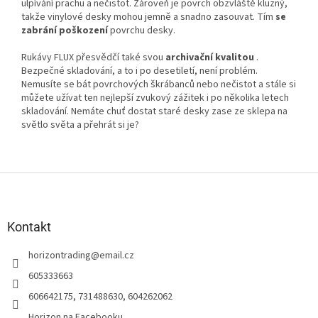
ulpívání prachu a nečistot. Zároveň je povrch obzvláště kluzný,
takže vinylové desky mohou jemně a snadno zasouvat. Tím
se
zabrání poškození
povrchu desky.
Rukávy FLUX přesvědčí také svou
archivační kvalitou
.
Bezpečné skladování, a to i po desetiletí, není problém.
Nemusíte se bát povrchových škrábanců nebo nečistot a stále si
můžete užívat ten nejlepší zvukový zážitek i po několika letech
skladování. Nemáte chuť dostat staré desky zase ze sklepa na
světlo světa a přehrát si je?
Z
á
p
a
Kontakt
t
horizontrading
@
email.cz
í
605333663
606642175, 731488630, 604262062
Horizon na Facebooku