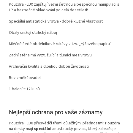
Pouzdra FLUX zajišťují velmi šetrnou a bezpečnou manipulaci s
LP a bezpečné skladování po celá desetiletí!
Speciální antistatická vrstva - dobré kluzné vlastnosti
Obaly snižují statický náboj
Mléčně šedé obdélníkové rukávy z tzv. „rýžového papíru“
Zadní stěna má vyztužující a tlumící mezivrstvu
Archivační kvalita s dlouhou dobou životnosti
Bez změkčovadel
1 balení = 12 kusů
Nejlepší ochrana pro vaše záznamy
Pouzdra FLUX přesvědčí třemi důležitými přednostmi: Pouzdra
na desky mají
speciální
antistatický povlak, který zabraňuje