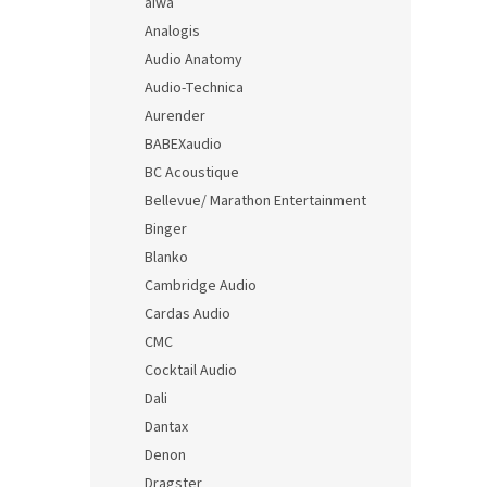
aiwa
Analogis
Audio Anatomy
Audio-Technica
Aurender
BABEXaudio
BC Acoustique
Bellevue/ Marathon Entertainment
Binger
Blanko
Cambridge Audio
Cardas Audio
CMC
Cocktail Audio
Dali
Dantax
Denon
Dragster