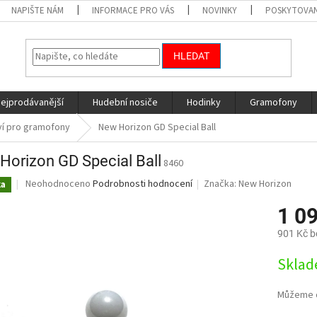
NAPIŠTE NÁM
INFORMACE PRO VÁS
NOVINKY
POSKYTOVAN
HLEDAT
nejprodávanější
Hudební nosiče
Hodinky
Gramofony
ví pro gramofony
New Horizon GD Special Ball
Horizon GD Special Ball
8460
Průměrné
Neohodnoceno
Podrobnosti hodnocení
Značka:
New Horizon
ka
hodnocení
produktu
1 0
je
901 Kč 
0,0
z
Měrná
Sklad
5
cena:
hvězdiček.
Můžeme d