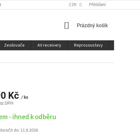
É SLUŽBY
CO JE DOBRÉ VĚDĚT
CZK
Přihlášení
NÁKUPNÍ
Prázdný košík
KOŠÍK
Zesilovače
AV receivery
Reprosoustavy
Sluchátka
90 Kč
/ ks
bez DPH
em - ihned k odběru
oručit do:
11.8.2026