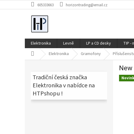
Přejít
605333663
horizontrading@email.cz
na
obsah
Elektronika
Levně
LP a CD desky
TIP - 
Domů
Elektronika
Gramofony
Příslušenst
P
New 
o
s
Tradiční česká značka
Novin
t
Elektronika v nabídce na
r
HTPshopu !
a
n
n
í
p
a