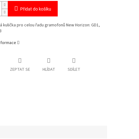
Přidat do košíku
á kulička pro celou řadu gramofonů New Horizon: GD1,
3
informace
ZEPTAT SE
HLÍDAT
SDÍLET