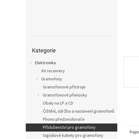
n
e
l
Přeskočit
kategorie
Kategorie
Elektronika
AV receivery
Gramofony
Gramofonové přístroje
Gramofonové přenosky
Obaly na LP a CD
Čištění, údržba a nastavení gramofonů
Phono předzesilovače
Příslušenství pro gramofony
Popi
Signálové kabely pro gramofony