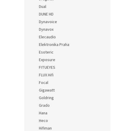
Dual
DUNE HD
Dynavoice
Dynavox
Elecaudio
Elektronika Praha
Esoteric
Exposure
FITUEYES
FLUX Hifi
Focal
Gigawatt
Goldring
Grado
Hana
Heco
Hifiman