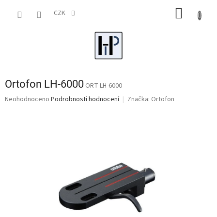
Přejít
NÁKUP
na
CZK
obsah
KOŠÍK
Ortofon LH-6000
ORT-LH-6000
Průměrné
Neohodnoceno
Podrobnosti hodnocení
Značka:
Ortofon
hodnocení
produktu
je
0,0
z
5
hvězdiček.