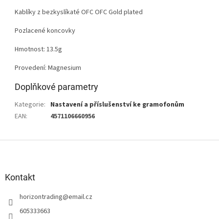
Kablíky z bezkyslíkaté OFC OFC Gold plated
Pozlacené koncovky
Hmotnost: 13.5g
Provedení: Magnesium
Doplňkové parametry
Kategorie
:
Nastavení a příslušenství ke gramofonům
EAN
:
4571106660956
Z
á
p
a
Kontakt
t
horizontrading
@
email.cz
í
605333663