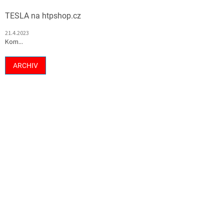
TESLA na htpshop.cz
21.4.2023
Kom...
ARCHIV