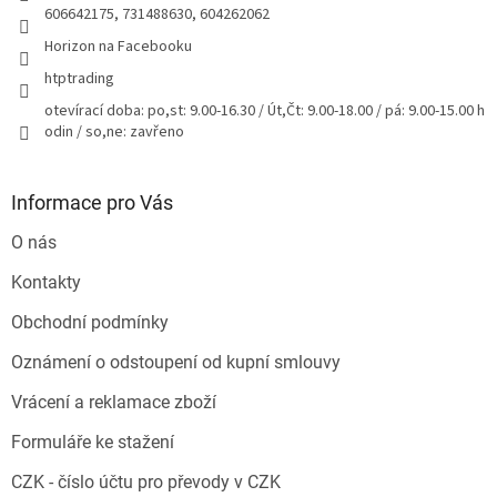
606642175, 731488630, 604262062
Horizon na Facebooku
htptrading
otevírací doba: po,st: 9.00-16.30 / Út,Čt: 9.00-18.00 / pá: 9.00-15.00 h
odin / so,ne: zavřeno
Informace pro Vás
O nás
Kontakty
Obchodní podmínky
Oznámení o odstoupení od kupní smlouvy
Vrácení a reklamace zboží
Formuláře ke stažení
CZK - číslo účtu pro převody v CZK