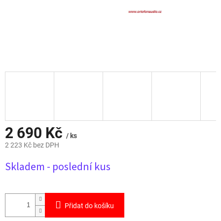
2 690 Kč
/ ks
2 223 Kč bez DPH
Měrná
Skladem - poslední kus
cena:
Přidat do košíku