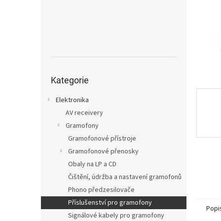
n
e
l
Přeskočit
kategorie
Kategorie
Elektronika
AV receivery
Gramofony
Gramofonové přístroje
Gramofonové přenosky
Obaly na LP a CD
Čištění, údržba a nastavení gramofonů
Phono předzesilovače
Příslušenství pro gramofony
Popi
Signálové kabely pro gramofony