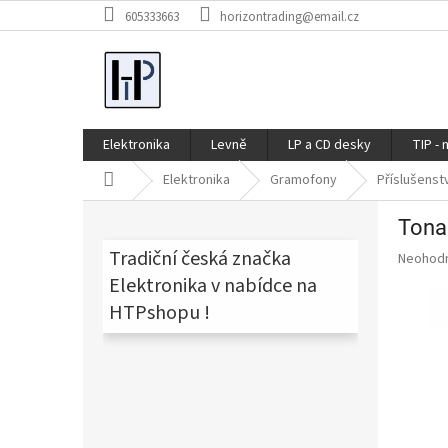
Přejít
605333663
horizontrading@email.cz
na
obsah
Elektronika
Levně
LP a CD desky
TIP - 
Domů
Elektronika
Gramofony
Příslušenst
P
Tonar
o
s
Tradiční česká značka
Průměr
Neohod
t
hodnoce
Elektronika v nabídce na
produkt
r
HTPshopu !
je
a
0,0
n
z
n
5
í
hvězdič
p
a