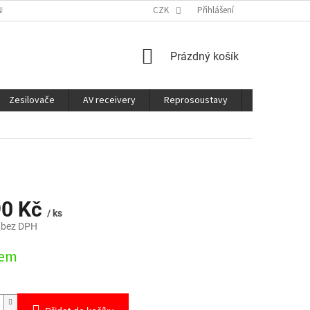
É SLUŽBY
CO JE DOBRÉ VĚDĚT
CZK
Přihlášení
NÁKUPNÍ
Prázdný košík
KOŠÍK
Zesilovače
AV receivery
Reprosoustavy
Sluchátka
90 Kč
/ ks
 bez DPH
dem