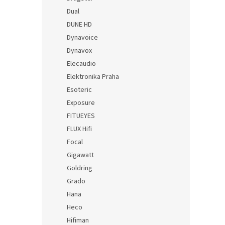
Dual
DUNE HD
Dynavoice
Dynavox
Elecaudio
Elektronika Praha
Esoteric
Exposure
FITUEYES
FLUX Hifi
Focal
Gigawatt
Goldring
Grado
Hana
Heco
Hifiman