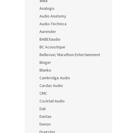
aiwa
Analogis
Audio Anatomy
Audio-Technica
Aurender
BABEXaudio
BC Acoustique
Bellevue/ Marathon Entertainment
Binger
Blanko
Cambridge Audio
Cardas Audio
CMC
Cocktail Audio
Dali
Dantax
Denon
Dragster