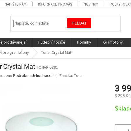
NAPIŠTE NÁM
INFORMACE PRO VÁS
NOVINKY
POSKYTOVAN
HLEDAT
nejprodávanější
Hudební nosiče
Hodinky
Gramofony
ví pro gramofony
Tonar Crystal Mat
 Crystal Mat
TONAR-5391
né
noceno
Podrobnosti hodnocení
Značka:
Tonar
ní
3 9
u
3 298 Kč
Měrná
Skla
cena:
ek.