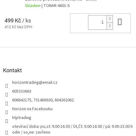
Skladem
| TONAR-4601-S
499 Kč
/ ks
Do 
412 Kč bez DPH
Z
á
p
a
Kontakt
t
horizontrading
@
email.cz
í
605333663
606642175, 731488630, 604262062
Horizon na Facebooku
htptrading
otevírací doba: po,st: 9.00-16.30 / Út,Čt: 9.00-18.00 / pá: 9.00-15.00 h
odin / so,ne: zavřeno