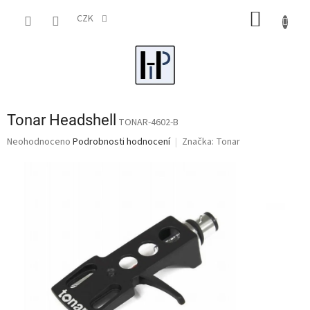
Přejít
NÁKUP
na
CZK
obsah
KOŠÍK
Tonar Headshell
TONAR-4602-B
Průměrné
Neohodnoceno
Podrobnosti hodnocení
Značka:
Tonar
hodnocení
produktu
je
0,0
z
5
hvězdiček.