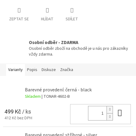
ZEPTAT SE
HLÍDAT
SDÍLET
Osobní odběr - ZDARMA
Osobní odběr zboží na obchodě je u nás pro zákazníky
vždy zdarma.
Varianty
Popis
Diskuze
Značka
Barevné provedení: černá - black
Skladem
| TONAR-4602-B
499 Kč
/ ks
Do 
412 Kč bez DPH
Barevné provedení: stříbrné - silver