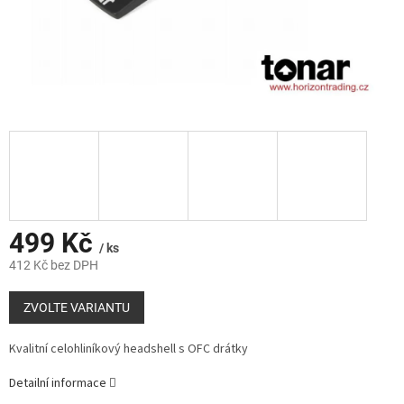
499 Kč
/ ks
412 Kč bez DPH
Měrná
cena:
ZVOLTE VARIANTU
Kvalitní celohliníkový headshell s OFC drátky
Detailní informace