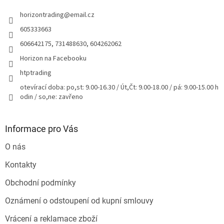
t
horizontrading
@
email.cz
í
605333663
606642175, 731488630, 604262062
Horizon na Facebooku
htptrading
otevírací doba: po,st: 9.00-16.30 / Út,Čt: 9.00-18.00 / pá: 9.00-15.00 h
odin / so,ne: zavřeno
Informace pro Vás
O nás
Kontakty
Obchodní podmínky
Oznámení o odstoupení od kupní smlouvy
Vrácení a reklamace zboží