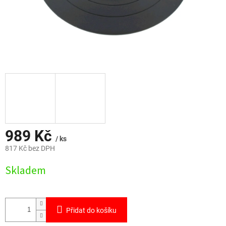
989 Kč
/ ks
817 Kč bez DPH
Měrná
Skladem
cena:
Přidat do košíku