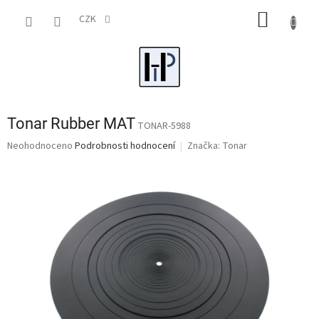
Přejít
NÁKUP
na
CZK
obsah
KOŠÍK
Tonar Rubber MAT
TONAR-5988
Průměrné
Neohodnoceno
Podrobnosti hodnocení
Značka:
Tonar
hodnocení
produktu
je
0,0
z
5
hvězdiček.