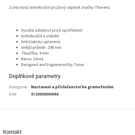
Zcela nový antivibrační pryžový slipmat značky Thorens
Vysoká odolnost proti opotřebení
Antivibrační a stabilní
Antistaticky upravený
Vnější průměr: 298 mm
Tloušťka: 4 mm
Barva: černá
Designed and Engineered by Tonar
Doplňkové parametry
Kategorie
:
Nastavení a příslušenství ke gramofonům
EAN
:
8720058000068
Z
á
p
a
Kontakt