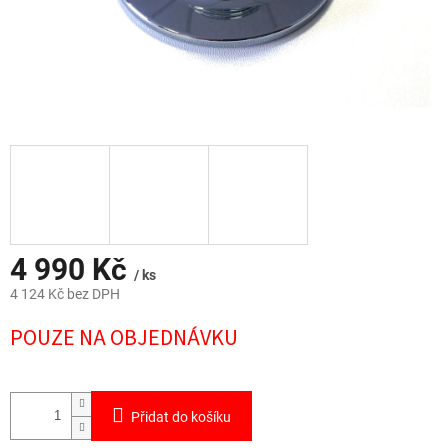
4 990 Kč
/ ks
4 124 Kč bez DPH
Měrná
POUZE NA OBJEDNÁVKU
cena:
Přidat do košíku