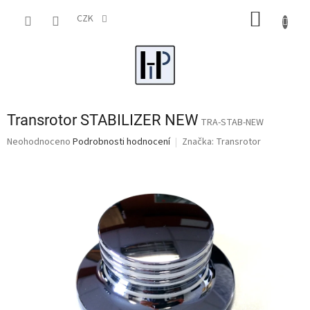
Přejít
NÁKUP
na
CZK
obsah
KOŠÍK
Transrotor STABILIZER NEW
TRA-STAB-NEW
Průměrné
Neohodnoceno
Podrobnosti hodnocení
Značka:
Transrotor
hodnocení
produktu
je
0,0
z
5
hvězdiček.