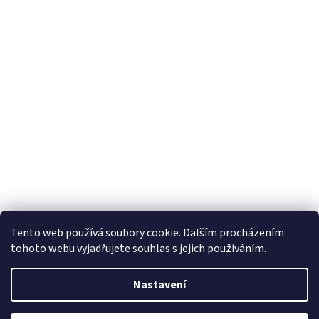
Tento web používá soubory cookie. Dalším procházením
tohoto webu vyjadřujete souhlas s jejich používáním.
Vytvořil Shoptet
Nastavení
Copyright 2026
Horizon Trading Prague sro
. Všechna práva