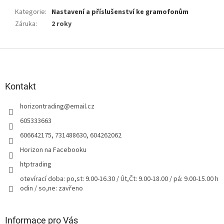
Kategorie
:
Nastavení a příslušenství ke gramofonům
Záruka
:
2 roky
Z
á
p
a
Kontakt
t
horizontrading
@
email.cz
í
605333663
606642175, 731488630, 604262062
Horizon na Facebooku
htptrading
otevírací doba: po,st: 9.00-16.30 / Út,Čt: 9.00-18.00 / pá: 9.00-15.00 h
odin / so,ne: zavřeno
Informace pro Vás