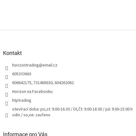
Z
á
p
a
Kontakt
t
horizontrading
@
email.cz
í
605333663
606642175, 731488630, 604262062
Horizon na Facebooku
htptrading
otevírací doba: po,st: 9.00-16.30 / Út,Čt: 9.00-18.00 / pá: 9.00-15.00 h
odin / so,ne: zavřeno
Informace pro Vás