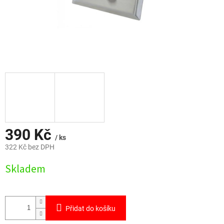
390 Kč
/ ks
322 Kč bez DPH
Měrná
Skladem
cena:
Přidat do košíku