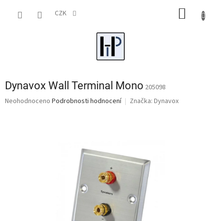
Přejít
NÁKUP
na
CZK
obsah
KOŠÍK
Dynavox Wall Terminal Mono
205098
Průměrné
Neohodnoceno
Podrobnosti hodnocení
Značka:
Dynavox
hodnocení
produktu
je
0,0
z
5
hvězdiček.