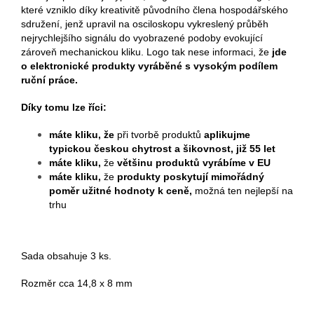
které vzniklo díky kreativitě původního člena hospodářského
sdružení, jenž upravil na osciloskopu vykreslený průběh
nejrychlejšího signálu do vyobrazené podoby evokující
zároveň mechanickou kliku. Logo tak nese informaci, že
jde
o elektronické produkty vyráběné s vysokým podílem
ruční práce.
Díky tomu lze říci:
máte kliku,
že
při tvorbě produktů
aplikujme
typickou českou chytrost a šikovnost, již 55 let
máte kliku,
že
většinu produktů vyrábíme v EU
máte kliku,
že
produkty poskytují mimořádný
poměr užitné hodnoty k ceně,
možná ten nejlepší na
trhu
Sada obsahuje 3 ks.
Rozměr cca 14,8 x 8 mm