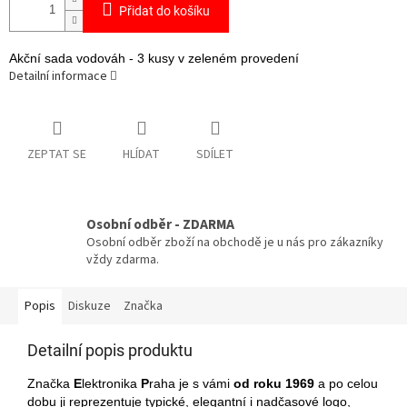
Přidat do košíku
Akční sada vodováh - 3 kusy v zeleném provedení
Detailní informace
ZEPTAT SE
HLÍDAT
SDÍLET
Osobní odběr - ZDARMA
Osobní odběr zboží na obchodě je u nás pro zákazníky
vždy zdarma.
Popis
Diskuze
Značka
Detailní popis produktu
Značka
E
lektronika
P
raha je s vámi
od roku 1969
a po celou
dobu ji reprezentuje typické, elegantní i nadčasové logo,