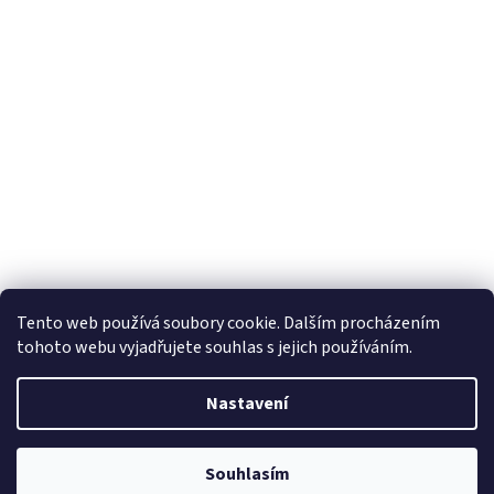
Tento web používá soubory cookie. Dalším procházením
tohoto webu vyjadřujete souhlas s jejich používáním.
Vytvořil Shoptet
Nastavení
Copyright 2026
Horizon Trading Prague sro
. Všechna práva
Souhlasím
vyhrazena.