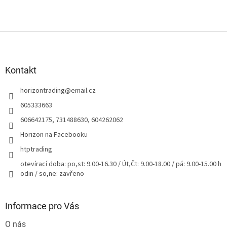
Z
á
p
a
Kontakt
t
horizontrading
@
email.cz
í
605333663
606642175, 731488630, 604262062
Horizon na Facebooku
htptrading
otevírací doba: po,st: 9.00-16.30 / Út,Čt: 9.00-18.00 / pá: 9.00-15.00 h
odin / so,ne: zavřeno
Informace pro Vás
O nás