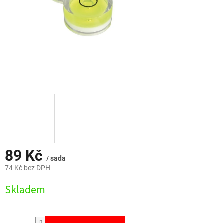
89 Kč
/ sada
74 Kč bez DPH
Měrná
Skladem
cena: