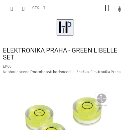
Přejít
NÁKUP
na
CZK
obsah
KOŠÍK
ELEKTRONIKA PRAHA - GREEN LIBELLE
SET
EP66
Průměrné
Neohodnoceno
Podrobnosti hodnocení
Značka:
Elektronika Praha
hodnocení
produktu
je
0,0
z
5
hvězdiček.