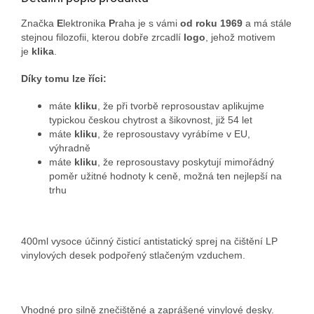
Značka
E
lektronika
P
raha je s vámi
od roku 1969
a má stále
stejnou filozofii, kterou dobře zrcadlí
logo
, jehož motivem
je
klika
.
Díky tomu lze říci:
máte
kliku
, že při tvorbě reprosoustav aplikujme
typickou českou chytrost a šikovnost, již 54 let
máte
kliku
, že reprosoustavy vyrábíme v EU,
výhradně
máte
kliku
, že reprosoustavy poskytují mimořádný
poměr užitné hodnoty k ceně, možná ten nejlepší na
trhu
400ml vysoce účinný čisticí antistatický sprej na čištění LP
vinylových desek podpořený stlačeným vzduchem.
Vhodné pro silně znečištěné a zaprášené vinylové desky.