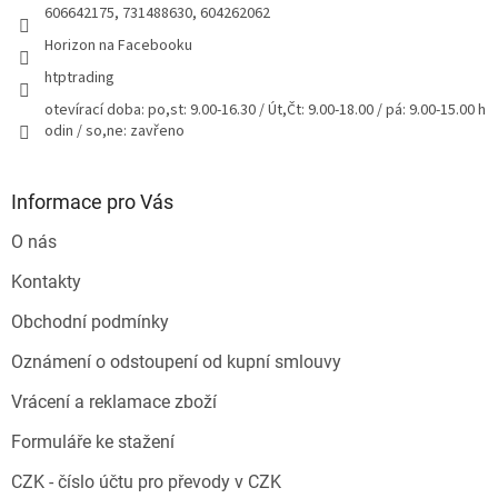
606642175, 731488630, 604262062
Horizon na Facebooku
htptrading
otevírací doba: po,st: 9.00-16.30 / Út,Čt: 9.00-18.00 / pá: 9.00-15.00 h
odin / so,ne: zavřeno
Informace pro Vás
O nás
Kontakty
Obchodní podmínky
Oznámení o odstoupení od kupní smlouvy
Vrácení a reklamace zboží
Formuláře ke stažení
CZK - číslo účtu pro převody v CZK