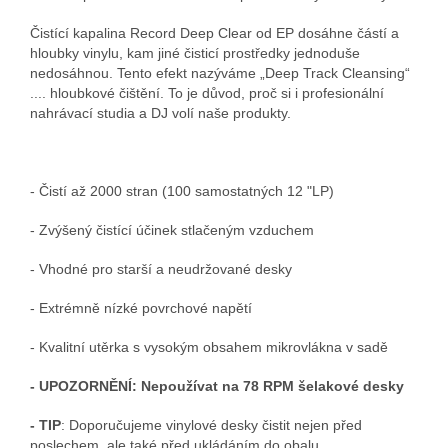
Čistící kapalina Record Deep Clear od EP dosáhne částí a
hloubky vinylu, kam jiné čisticí prostředky jednoduše
nedosáhnou. Tento efekt nazýváme „Deep Track Cleansing“
.... hloubkové čištění. To je důvod, proč si i profesionální
nahrávací studia a DJ volí naše produkty.
- Čistí až 2000 stran (100 samostatných 12 "LP)
- Zvýšený čistící účinek stlačeným vzduchem
- Vhodné pro starší a neudržované desky
- Extrémně nízké povrchové napětí
- Kvalitní utěrka s vysokým obsahem mikrovlákna v sadě
- UPOZORNĚNÍ: Nepoužívat na 78 RPM šelakové desky
- TIP
: Doporučujeme vinylové desky čistit nejen před
poslechem, ale také před ukládáním do obalu