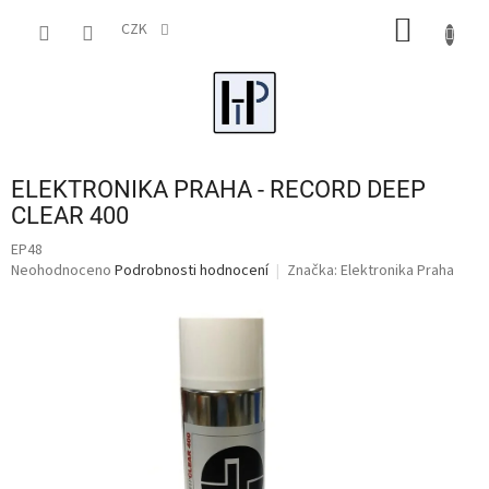
Přejít
NÁKUP
na
CZK
obsah
KOŠÍK
ELEKTRONIKA PRAHA - RECORD DEEP
CLEAR 400
EP48
Průměrné
Neohodnoceno
Podrobnosti hodnocení
Značka:
Elektronika Praha
hodnocení
produktu
je
0,0
z
5
hvězdiček.