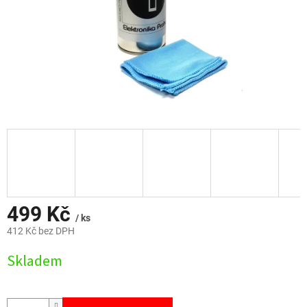
499 Kč
/ ks
412 Kč bez DPH
Měrná
Skladem
cena: