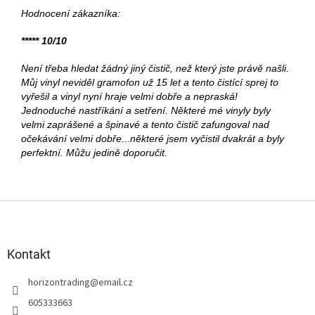
Hodnocení zákazníka:
***** 10/10
Není třeba hledat žádný jiný čistič, než který jste právě našli.
Můj vinyl neviděl gramofon už 15 let a tento čistící sprej to
vyřešil a vinyl nyní hraje velmi dobře a nepraská!
Jednoduché nastříkání a setření. Některé mé vinyly byly
velmi zaprášené a špinavé a tento čistič zafungoval nad
očekávání velmi dobře...některé jsem vyčistil dvakrát a byly
perfektní. Můžu jedině doporučit.
Z
á
p
a
Kontakt
t
horizontrading
@
email.cz
í
605333663