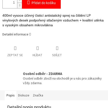
Přidat do košíku
400ml vysoce účinný čisticí antistatický sprej na čištění LP
vinylových desek podpořený stlačeným vzduchem + kvalitní utěrka
s vysokým obsahem mikrovlákna
Detailní informace
ZEPTAT SE
HLÍDAT
SDÍLET
Osobní odběr - ZDARMA
Osobní odběr zboží na obchodě je u nás pro zákazníky
vždy zdarma.
Popis
Diskuze
Značka
Detailní popis produktu