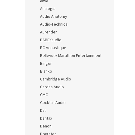
aiwa
Analogis
Audio Anatomy
Audio-Technica
Aurender
BABEXaudio
BC Acoustique
Bellevue/ Marathon Entertainment
Binger
Blanko
Cambridge Audio
Cardas Audio
CMC
Cocktail Audio
Dali
Dantax
Denon
Dragster