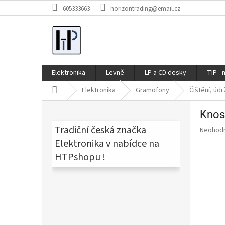
Přejít
605333663
horizontrading@email.cz
na
obsah
Elektronika
Levně
LP a CD desky
TIP - 
Domů
Elektronika
Gramofony
Čištění, úd
P
Knost
o
s
Tradiční česká značka
Průměr
Neohod
t
hodnoce
Elektronika v nabídce na
produkt
r
HTPshopu !
je
a
0,0
n
z
n
5
í
hvězdič
p
a