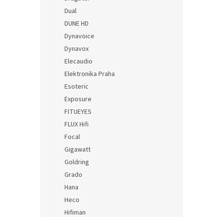
Dual
DUNE HD
Dynavoice
Dynavox
Elecaudio
Elektronika Praha
Esoteric
Exposure
FITUEYES
FLUX Hifi
Focal
Gigawatt
Goldring
Grado
Hana
Heco
Hifiman