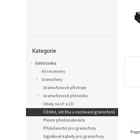
n
e
l
Přeskočit
kategorie
Kategorie
Elektronika
AV receivery
Gramofony
Gramofonové přístroje
Gramofonové přenosky
Obaly na LP a CD
Čištění, údržba a nastavení gramofonů
Phono předzesilovače
Příslušenství pro gramofony
Popi
Signálové kabely pro gramofony