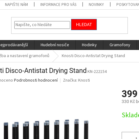
NAPIŠTE NÁM
INFORMACE PRO VÁS
NOVINKY
POSKYTOVAN
HLEDAT
nejprodávanější
Hudební nosiče
Hodinky
Gramofony
ržba a nastavení gramofonů
Knosti Disco-Antistat Drying Stand
i Disco-Antistat Drying Stand
KN-222154
né
noceno
Podrobnosti hodnocení
Značka:
Knosti
ní
399
u
330 Kč 
Měrná
Skla
cena:
ek.