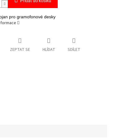
Přidat do košíku
tojan pro gramofonové desky
informace
ZEPTAT SE
HLÍDAT
SDÍLET