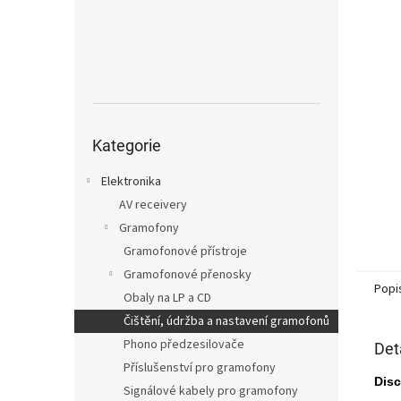
n
e
l
Přeskočit
kategorie
Kategorie
Elektronika
AV receivery
Gramofony
Gramofonové přístroje
Gramofonové přenosky
Popi
Obaly na LP a CD
Čištění, údržba a nastavení gramofonů
Phono předzesilovače
Det
Příslušenství pro gramofony
Disc
Signálové kabely pro gramofony