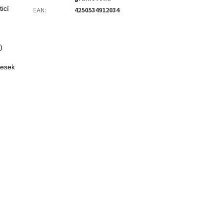
icí
EAN
:
4250534912034
)
desek