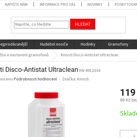
NAPIŠTE NÁM
INFORMACE PRO VÁS
NOVINKY
POSKYTOVAN
HLEDAT
nejprodávanější
Hudební nosiče
Hodinky
Gramofony
ržba a nastavení gramofonů
Knosti Disco-Antistat Ultraclean
i Disco-Antistat Ultraclean
KN-4912034
né
noceno
Podrobnosti hodnocení
Značka:
Knosti
ní
119
u
98 Kč be
Měrná
Skla
cena:
ek.