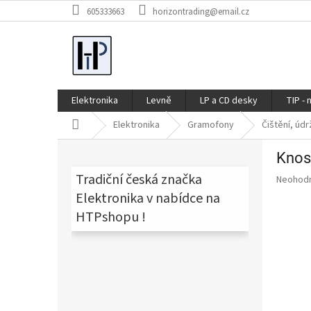
Přejít
605333663
horizontrading@email.cz
na
obsah
Elektronika
Levně
LP a CD desky
TIP - 
Domů
Elektronika
Gramofony
Čištění, úd
P
Knost
o
s
Tradiční česká značka
Průměr
Neohod
t
hodnoce
Elektronika v nabídce na
produkt
r
HTPshopu !
je
a
0,0
n
z
n
5
í
hvězdič
p
a