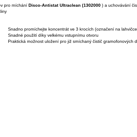
v pro míchání
Disco-Antistat Ultraclean (1302000
) a uchovávání čist
liny
Snadno promíchejte koncentrát ve 3 krocích (označení na lahvičce
Snadné použití díky velkému vstupnímu otvoru
Praktická možnost uložení pro již smíchaný čistič gramofonových 