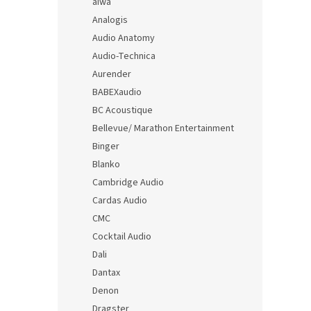
aiwa
Analogis
Audio Anatomy
Audio-Technica
Aurender
BABEXaudio
BC Acoustique
Bellevue/ Marathon Entertainment
Binger
Blanko
Cambridge Audio
Cardas Audio
CMC
Cocktail Audio
Dali
Dantax
Denon
Dragster