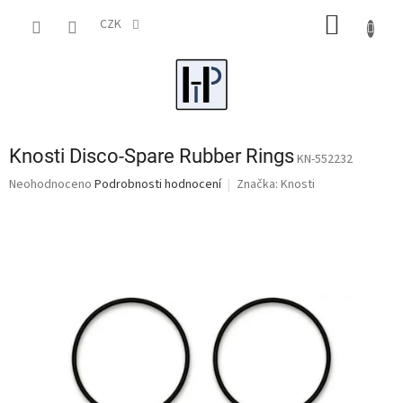
Přejít
NÁKUP
na
CZK
obsah
KOŠÍK
Knosti Disco-Spare Rubber Rings
KN-552232
Průměrné
Neohodnoceno
Podrobnosti hodnocení
Značka:
Knosti
hodnocení
produktu
je
0,0
z
5
hvězdiček.