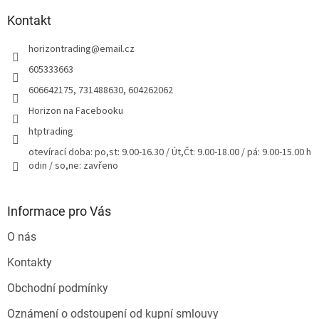
p
a
Kontakt
t
horizontrading
@
email.cz
í
605333663
606642175, 731488630, 604262062
Horizon na Facebooku
htptrading
otevírací doba: po,st: 9.00-16.30 / Út,Čt: 9.00-18.00 / pá: 9.00-15.00 h
odin / so,ne: zavřeno
Informace pro Vás
O nás
Kontakty
Obchodní podmínky
Oznámení o odstoupení od kupní smlouvy