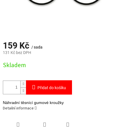
159 Kč
/ sada
131 Kč bez DPH
Měrná
Skladem
cena:
Přidat do košíku
Náhradní těsnící gumové kroužky
Detailní informace