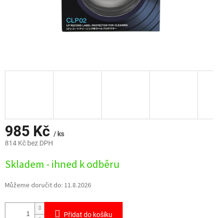
985 Kč
/ ks
814 Kč bez DPH
Měrná
Skladem - ihned k odběru
cena:
Můžeme doručit do:
11.8.2026
Přidat do košíku