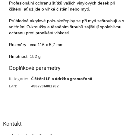
Profesionální ochranu štítků vašich vinylových desek při
čištění, ať už jde o vlhké čištění nebo mytí.
Průhledné akrylové polo-skořepiny se při mytí sešroubují a s
vnitřními O-kroužky a těsněním šroubů zajišťují spolehlivou
ochranu proti pronikání vlhkosti.
Rozměry: cca 116 x 5,7 mm
Hmotnost: 182 g
Doplňkové parametry
Kategorie
:
Čištění LP a údržba gramofonů
EAN
:
4967736081702
Z
á
p
a
Kontakt
t