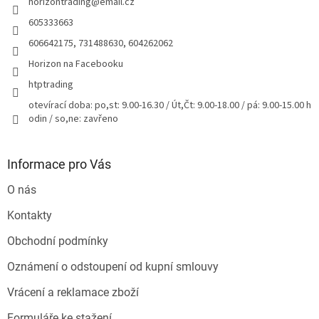
horizontrading
@
email.cz
í
605333663
606642175, 731488630, 604262062
Horizon na Facebooku
htptrading
otevírací doba: po,st: 9.00-16.30 / Út,Čt: 9.00-18.00 / pá: 9.00-15.00 h
odin / so,ne: zavřeno
Informace pro Vás
O nás
Kontakty
Obchodní podmínky
Oznámení o odstoupení od kupní smlouvy
Vrácení a reklamace zboží
Formuláře ke stažení