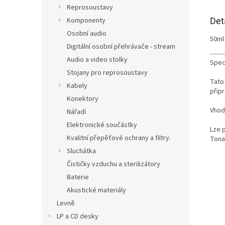
Reprosoustavy
Det
Komponenty
Osobní audio
50ml 
Digitální osobní přehrávače - stream
Audio a video stolky
Speci
Stojany pro reprosoustavy
Tato 
Kabely
připr
Konektory
Vhodn
Nářadí
Elektronické součástky
Lze 
Kvalitní přepěťové ochrany a filtry.
Tonar
Sluchátka
Čističky vzduchu a sterilizátory
Baterie
Akustické materiály
Levně
LP a CD desky