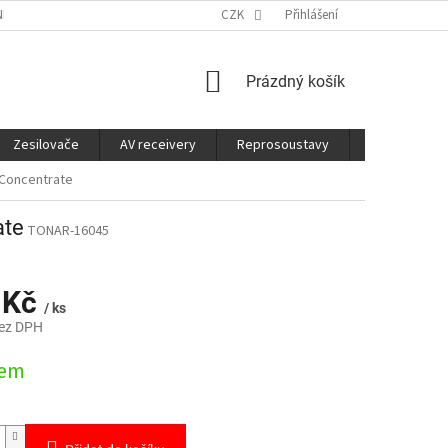
É SLUŽBY
CO JE DOBRÉ VĚDĚT
CZK
Přihlášení
NÁKUPNÍ
Prázdný košík
KOŠÍK
Zesilovače
AV receivery
Reprosoustavy
Sluchátka
 Concentrate
ate
TONAR-16045
 Kč
/ ks
bez DPH
dem