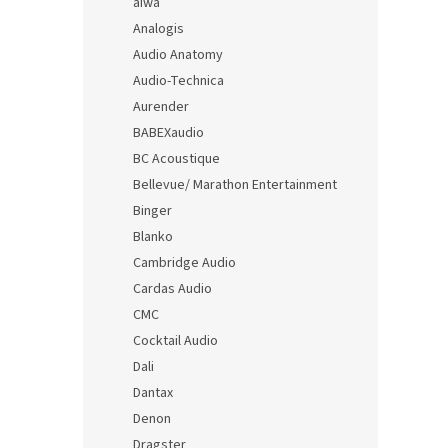
aiwa
Analogis
Audio Anatomy
Audio-Technica
Aurender
BABEXaudio
BC Acoustique
Bellevue/ Marathon Entertainment
Binger
Blanko
Cambridge Audio
Cardas Audio
CMC
Cocktail Audio
Dali
Dantax
Denon
Dragster