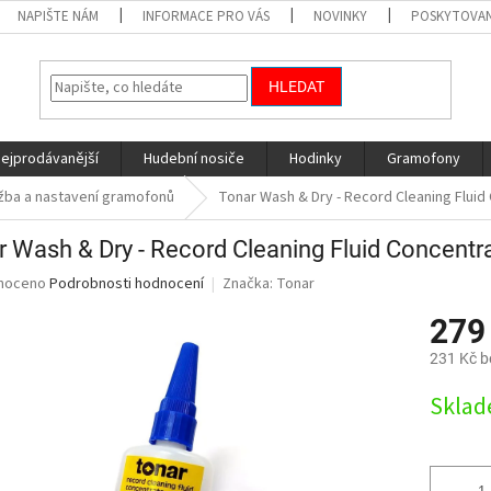
NAPIŠTE NÁM
INFORMACE PRO VÁS
NOVINKY
POSKYTOVAN
HLEDAT
nejprodávanější
Hudební nosiče
Hodinky
Gramofony
ržba a nastavení gramofonů
Tonar Wash & Dry - Record Cleaning Fluid
r Wash & Dry - Record Cleaning Fluid Concentr
né
noceno
Podrobnosti hodnocení
Značka:
Tonar
ní
279
u
231 Kč 
Měrná
Skla
cena:
ek.