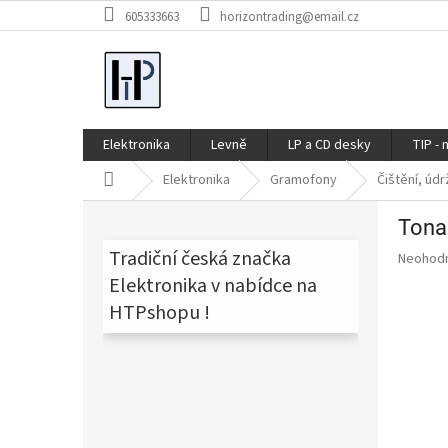
Přejít
605333663
horizontrading@email.cz
na
obsah
Elektronika
Levně
LP a CD desky
TIP - 
Domů
Elektronika
Gramofony
Čištění, úd
P
Tona
o
s
Tradiční česká značka
Průměr
Neohod
t
hodnoce
Elektronika v nabídce na
produkt
r
HTPshopu !
je
a
0,0
n
z
n
5
í
hvězdič
p
a