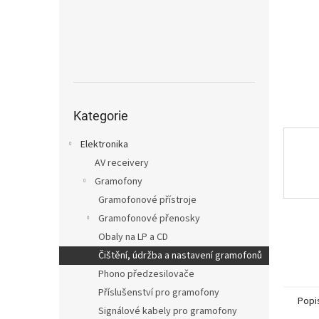
n
e
l
Přeskočit
kategorie
Kategorie
Elektronika
AV receivery
Gramofony
Gramofonové přístroje
Gramofonové přenosky
Obaly na LP a CD
Čištění, údržba a nastavení gramofonů
Phono předzesilovače
Příslušenství pro gramofony
Popi
Signálové kabely pro gramofony