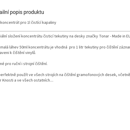
ailní popis produktu
koncentrát pro 1l čistící kapaliny
ální složení koncentrátu čisticí tekutiny na desky značky Tonar - Made in EU
malá láhev 50ml koncentrátu je vhodná pro 1 litr tekutiny pro čištění záznamů
aveni k čištění vinylů.
é pro ruční i strojní čištění.
perfektně použít ve všech strojích na čištění gramofonových desek, včet
 Knosti a ve všech ostatních....