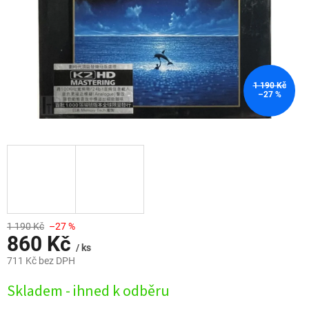
1 190 Kč
–27 %
1 190 Kč
–27 %
860 Kč
/ ks
711 Kč bez DPH
Měrná
Skladem - ihned k odběru
cena: