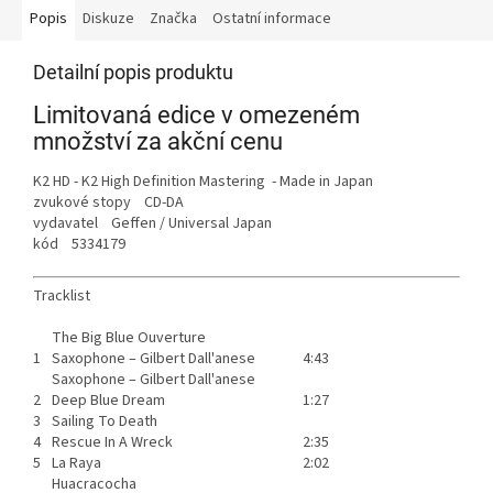
Popis
Diskuze
Značka
Ostatní informace
Detailní popis produktu
Limitovaná edice v omezeném
množství za akční cenu
K2 HD - K2 High Definition Mastering - Made in Japan
zvukové stopy CD-DA
vydavatel Geffen / Universal Japan
kód 5334179
Tracklist
The Big Blue Ouverture
1
Saxophone –
Gilbert Dall'anese
4:43
Saxophone –
Gilbert Dall'anese
2
Deep Blue Dream
1:27
3
Sailing To Death
4
Rescue In A Wreck
2:35
5
La Raya
2:02
Huacracocha