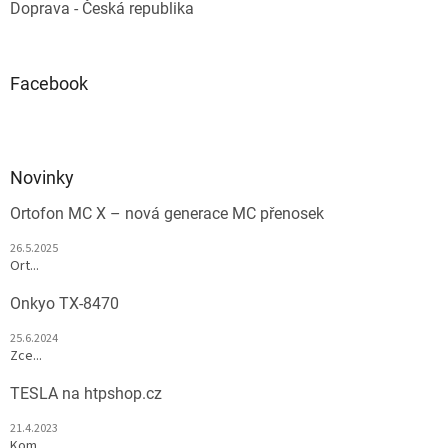
Doprava - Česká republika
Facebook
Novinky
Ortofon MC X – nová generace MC přenosek
26.5.2025
Ort...
Onkyo TX-8470
25.6.2024
Zce...
TESLA na htpshop.cz
21.4.2023
Kom...