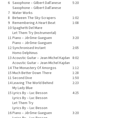
6
Saxophone –
Gilbert Dall'anese
5:20
Saxophone –
Gilbert Dall'anese
7
Water Works
8
Between The Sky-Scrapers
1:02
9
Remembering A Heart Beat
1:08
10
Spaghetti Del Mare
Let Them Try (Instrumental)
11
Piano –
Jérôme Gueguen
3:20
Piano –
Jérôme Gueguen
12
Synchronised Instant
2:05
Homo Delphinus
13
Acoustic Guitar –
Jean-Michel Kajdan
8:02
Acoustic Guitar –
Jean-Michel Kajdan
14
The Monastery Of Amorgos
1:12
15
Much Better Down There
1:28
11
Second Dive
1:50
14
Leaving The World Behind
2:23
My Lady Blue
15
Lyrics By –
Luc Besson
4:25
Lyrics By –
Luc Besson
Let Them Try
Lyrics By –
Luc Besson
16
Piano –
Jérôme Gueguen
3:20
Lyrics By –
Luc Besson