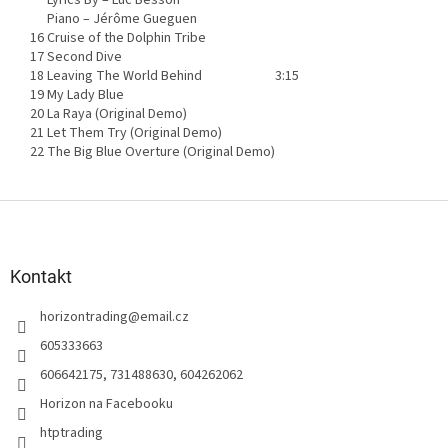
Piano –
Jérôme Gueguen
16
Cruise of the Dolphin Tribe
17
Second Dive
18
Leaving The World Behind
3:15
19
My Lady Blue
20
La Raya (Original Demo)
21
Let Them Try (Original Demo)
22
The Big Blue Overture (Original Demo)
Z
á
p
a
Kontakt
t
horizontrading
@
email.cz
í
605333663
606642175, 731488630, 604262062
Horizon na Facebooku
htptrading