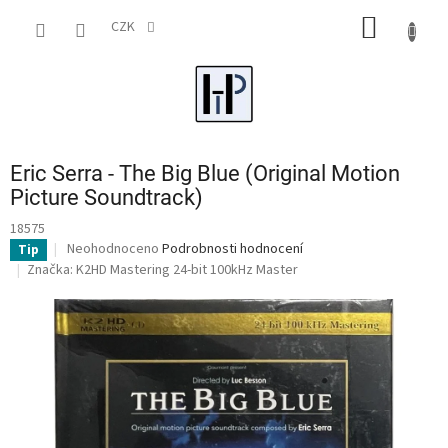
Přejít
NÁKUP
na
CZK
obsah
KOŠÍK
Eric Serra - The Big Blue (Original Motion
Picture Soundtrack)
18575
Průměrné
Neohodnoceno
Podrobnosti hodnocení
Tip
hodnocení
Značka:
K2HD Mastering 24-bit 100kHz Master
produktu
je
0,0
z
5
hvězdiček.