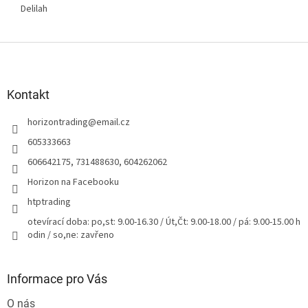
Delilah
Z
á
p
a
Kontakt
t
horizontrading
@
email.cz
í
605333663
606642175, 731488630, 604262062
Horizon na Facebooku
htptrading
otevírací doba: po,st: 9.00-16.30 / Út,Čt: 9.00-18.00 / pá: 9.00-15.00 h
odin / so,ne: zavřeno
Informace pro Vás
O nás