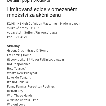
Detailní popis produktu
Limitovaná edice v omezeném
množství za akční cenu
K2 HD - K2 High Definition Mastering - Made in Japan
zvukové stopy CD-DA
vydavatel Geffen / Universal Japan
kód 5334179
Skladby:
Green, Green Grass Of Home
I'm Coming Home
(It Looks Like) I'll Never Fall In Love Again
Not Responsible
Help Yourself
What's New Pussycat?
Love Me Tonight
It's Not Unusual
Funny Familiar Forgotten Feelings
Detroit City
With These Hands
A Minute Of Your Time
Without Love