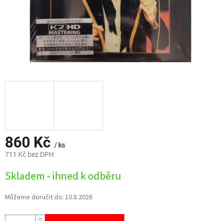
860 Kč
/ ks
711 Kč bez DPH
Měrná
Skladem - ihned k odběru
cena:
Můžeme doručit do:
10.8.2026