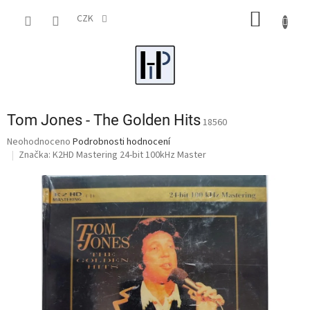
Přejít
NÁKUP
na
CZK
obsah
KOŠÍK
Tom Jones - The Golden Hits
18560
Průměrné
Neohodnoceno
Podrobnosti hodnocení
hodnocení
Značka:
K2HD Mastering 24-bit 100kHz Master
produktu
je
0,0
z
5
hvězdiček.