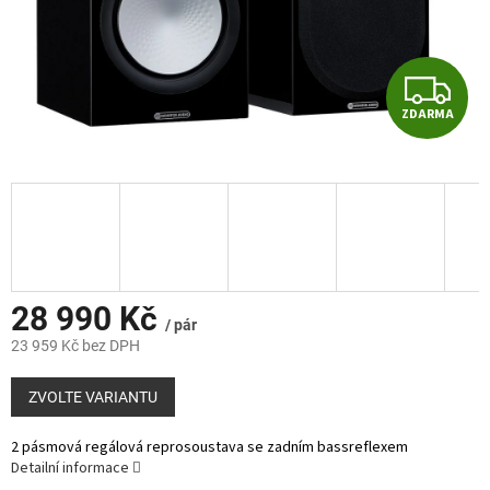
Z
ZDARMA
D
A
R
M
A
28 990 Kč
/ pár
23 959 Kč bez DPH
Měrná
cena:
ZVOLTE VARIANTU
2 pásmová regálová reprosoustava se zadním bassreflexem
Detailní informace