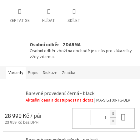
ZEPTAT SE
HLÍDAT
SDÍLET
Osobní odběr - ZDARMA
Osobní odběr zboží na obchodě je u nás pro zákazníky
vždy zdarma.
Varianty
Popis
Diskuze
Značka
Barevné provedení: černá - black
Aktuální cena a dostupnost na dotaz
| MA-SIL-100-7G-BLK
28 990 Kč
/ pár
Do 
23 959 Kč bez DPH
Barevné provedení: ořech - walnut