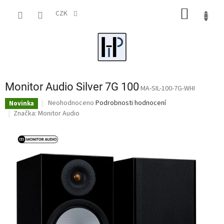
Přejít
NÁKUP
na
CZK
obsah
KOŠÍK
Monitor Audio Silver 7G 100
MA-SIL-100-7G-WHI
Průměrné
Neohodnoceno
Podrobnosti hodnocení
Novinka
hodnocení
Značka:
Monitor Audio
produktu
je
0,0
z
5
hvězdiček.