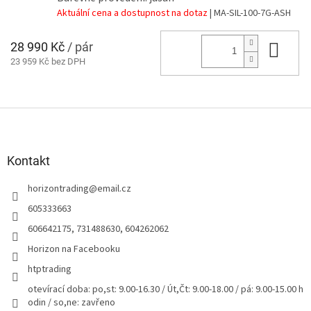
Aktuální cena a dostupnost na dotaz
| MA-SIL-100-7G-ASH
28 990 Kč
/ pár
Do 
23 959 Kč bez DPH
Z
á
p
a
Kontakt
t
horizontrading
@
email.cz
í
605333663
606642175, 731488630, 604262062
Horizon na Facebooku
htptrading
otevírací doba: po,st: 9.00-16.30 / Út,Čt: 9.00-18.00 / pá: 9.00-15.00 h
odin / so,ne: zavřeno