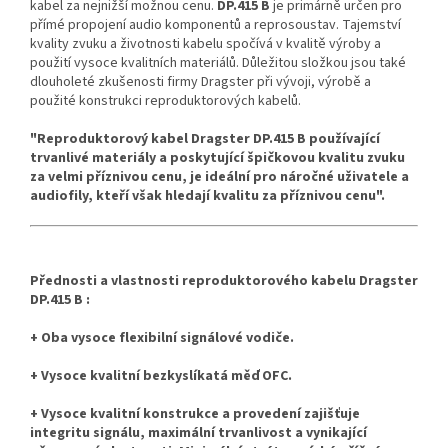
kabel za nejnižší možnou cenu.
DP.415 B
je primárně určen pro
přímé propojení audio komponentů a reprosoustav. Tajemství
kvality zvuku a životnosti kabelu spočívá v kvalitě výroby a
použití vysoce kvalitních materiálů. Důležitou složkou jsou také
dlouholeté zkušenosti firmy Dragster při vývoji, výrobě a
použité konstrukci reproduktorových kabelů.
"Reproduktorový kabel Dragster DP.415 B používající
trvanlivé materiály a poskytující špičkovou kvalitu zvuku
za velmi příznivou cenu, je ideální pro náročné uživatele a
audiofily, kteří však hledají kvalitu za příznivou cenu".
Přednosti a vlastnosti reproduktorového kabelu Dragster
DP.415 B :
+ Oba vysoce flexibilní signálové vodiče.
+ Vysoce kvalitní bezkyslíkatá měď OFC.
+ Vysoce kvalitní konstrukce a provedení zajišťuje
integritu signálu, maximální trvanlivost a vynikající