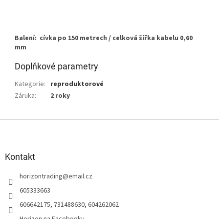
Balení: cívka po 150 metrech / celková šířka kabelu 0,60
mm
Doplňkové parametry
Kategorie
:
reproduktorové
Záruka
:
2 roky
Z
á
p
a
Kontakt
t
horizontrading
@
email.cz
í
605333663
606642175, 731488630, 604262062