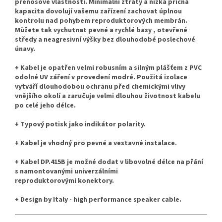
přenosové vlastnosti. Minimální ztráty a nízká příčná
kapacita dovolují vašemu zařízení
zachovat úplnou
kontrolu nad pohybem reproduktorových membrán.
Můžete tak vychutnat pevné a rychlé basy , otevřené
středy a neagresivní výšky bez dlouhodobé poslechové
únavy.
+ Kabel je opatřen velmi robusním a silným plášťem z PVC
odolné UV záření v provedení modré. Použitá izolace
vytváří dlouhodobou ochranu před chemickými vlivy
vnějšího okolí a zaručuje velmi dlouhou životnost kabelu
po celé jeho délce.
+ Typový potisk jako indikátor polarity.
+ Kabel je vhodný pro pevné a vestavné instalace.
+ Kabel DP.415B je možné dodat v libovolné délce na přání
s namontovanými univerzálními
reproduktorovými konektory.
+ Design by Italy - high performance speaker cable.