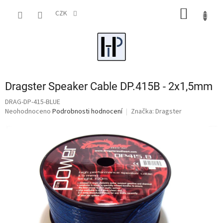
Přejít
NÁKUP
na
CZK
obsah
KOŠÍK
Dragster Speaker Cable DP.415B - 2x1,5mm
DRAG-DP-415-BLUE
Průměrné
Neohodnoceno
Podrobnosti hodnocení
Značka:
Dragster
hodnocení
produktu
je
0,0
z
5
hvězdiček.