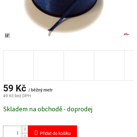
59 Kč
/ běžný metr
49 Kč bez DPH
Měrná
Skladem na obchodě - doprodej
cena:
Přidat do košíku