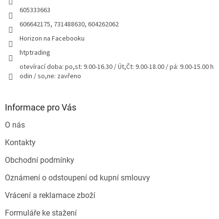
605333663
606642175, 731488630, 604262062
Horizon na Facebooku
htptrading
otevírací doba: po,st: 9.00-16.30 / Út,Čt: 9.00-18.00 / pá: 9.00-15.00 h
odin / so,ne: zavřeno
Informace pro Vás
O nás
Kontakty
Obchodní podmínky
Oznámení o odstoupení od kupní smlouvy
Vrácení a reklamace zboží
Formuláře ke stažení