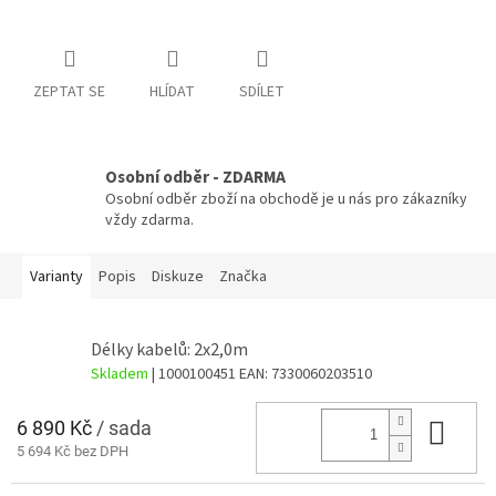
ZEPTAT SE
HLÍDAT
SDÍLET
Osobní odběr - ZDARMA
Osobní odběr zboží na obchodě je u nás pro zákazníky
vždy zdarma.
Varianty
Popis
Diskuze
Značka
Délky kabelů: 2x2,0m
Skladem
| 1000100451
EAN:
7330060203510
6 890 Kč
/ sada
Do 
5 694 Kč bez DPH