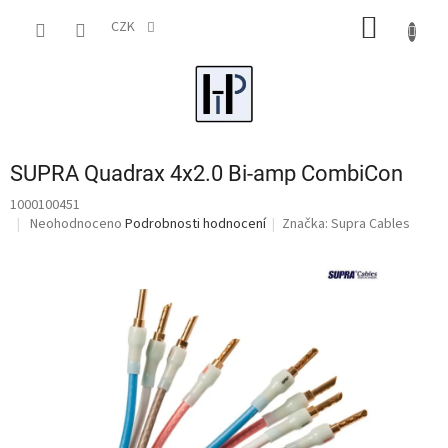
Přejít
NÁKUP
na
CZK
obsah
KOŠÍK
SUPRA Quadrax 4x2.0 Bi-amp CombiCon
1000100451
Průměrné
Neohodnoceno
Podrobnosti hodnocení
Značka:
Supra Cables
hodnocení
produktu
je
0,0
z
5
hvězdiček.