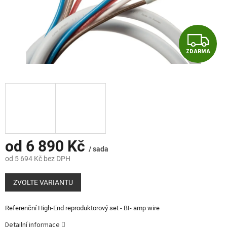
Z
ZDARMA
D
A
R
M
A
od
6 890 Kč
/ sada
od
5 694 Kč
bez DPH
Měrná
cena:
ZVOLTE VARIANTU
Referenční High-End reproduktorový set - BI- amp wire
Detailní informace