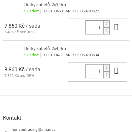
Délky kabelů: 2x3,0m
Skladem
| 1000100469
EAN:
7330060203527
7 860 Kč
/ sada
Do 
6 496 Kč bez DPH
Délky kabelů: 2x4,0m
Skladem
| 1000100477
EAN:
7330060203534
8 860 Kč
/ sada
Do 
7 322 Kč bez DPH
Z
á
p
a
Kontakt
t
horizontrading
@
email.cz
í