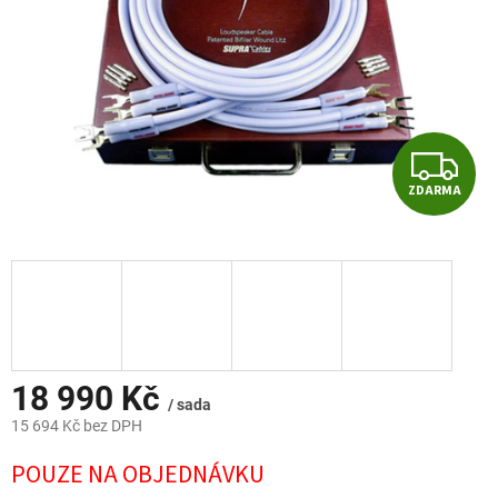
Z
ZDARMA
D
A
R
M
A
18 990 Kč
/ sada
15 694 Kč bez DPH
Měrná
POUZE NA OBJEDNÁVKU
cena: