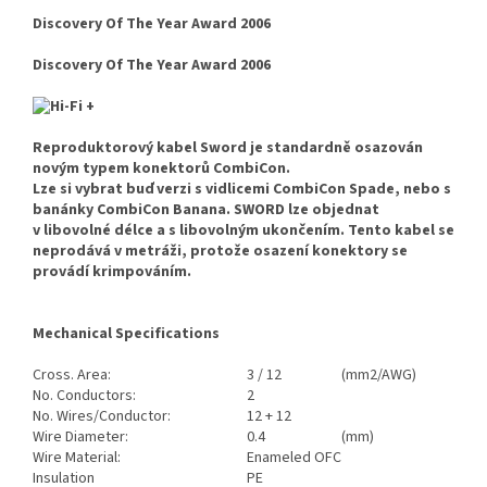
Discovery Of The Year Award 2006
Discovery Of The Year Award 2006
Reproduktorový kabel
Sword
je standardně osazován
novým typem konektorů
CombiCon
.
Lze si vybrat buď verzi s vidlicemi
CombiCon Spade,
nebo s
banánky
CombiCon Banana.
SWORD lze objednat
v libovolné délce a s libovolným ukončením. Tento kabel se
neprodává v metráži, protože osazení konektory se
provádí krimpováním.
Mechanical Specifications
Cross. Area:
3 / 12
(mm2/AWG)
No. Conductors:
2
No. Wires/Conductor:
12 + 12
Wire Diameter:
0.4
(mm)
Wire Material:
Enameled OFC
Insulation
PE