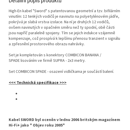
Detailní popis produktu
High-En kabel "Sword" s patentovanou geometrií a tzv. bifilárním
vinutím: 12 tenkých vodičů je navinuto na polyetylénovém jádře,
pokrývá je slabá vrstva izolace. Na ní je druhých 12 vodičů,
ovšem navinutých v opačném směru než ty spodní, obě části
jsou napříč paralelně spojeny. Tím se jejich indukce vzájemně
kompenzuje, což prospívá k lepšímu přenosu tranzient v signálu
a zpřesnění prostorového obrazu nahrávky.
Set je kompletován s konektory COMBICON BANANA /
SPADE lisováním ve firmě SUPRA - 2x3 metry.
Set COMBICON SPADE - osazení vidličkama je součástí balení.
<<< Technická specifikace >>>
Kabel SWORD byl oceněn v lednu 2006 britským magazínem
Hi-Fi+ jako " Objev roku 2005"