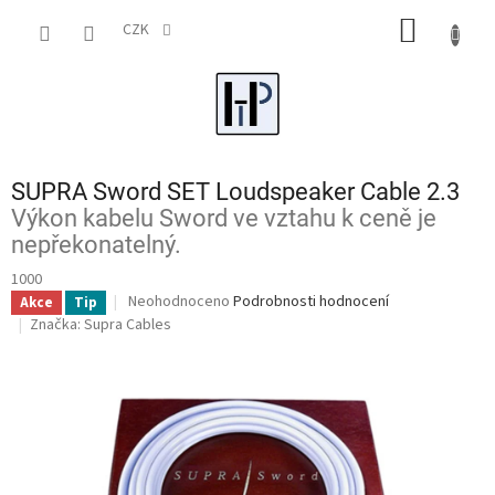
Přejít
NÁKUP
na
CZK
obsah
KOŠÍK
SUPRA Sword SET Loudspeaker Cable 2.3
Výkon kabelu Sword ve vztahu k ceně je
nepřekonatelný.
1000
Průměrné
Neohodnoceno
Podrobnosti hodnocení
Akce
Tip
hodnocení
Značka:
Supra Cables
produktu
je
0,0
z
5
hvězdiček.