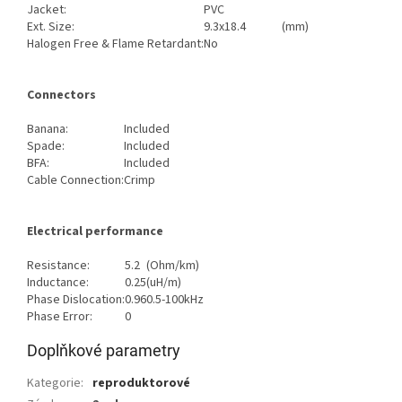
Jacket:
PVC
Ext. Size:
9.3x18.4
(mm)
Halogen Free & Flame Retardant:
No
Connectors
Banana:
Included
Spade:
Included
BFA:
Included
Cable Connection:
Crimp
Electrical performance
Resistance:
5.2
(Ohm/km)
Inductance:
0.25
(uH/m)
Phase Dislocation:
0.96
0.5-100kHz
Phase Error:
0
Doplňkové parametry
Kategorie
:
reproduktorové