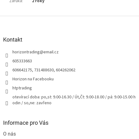
Záruka
:
2 roky
Z
á
p
a
Kontakt
t
horizontrading
@
email.cz
í
605333663
606642175, 731488630, 604262062
Horizon na Facebooku
htptrading
otevírací doba: po,st: 9.00-16.30 / Út,Čt: 9.00-18.00 / pá: 9.00-15.00 h
odin / so,ne: zavřeno
Informace pro Vás
O nás