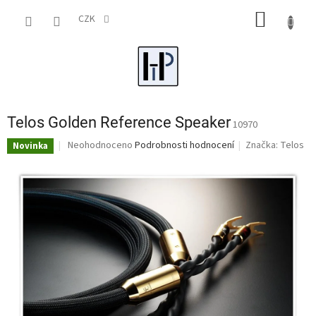
Přejít
NÁKUP
na
CZK
obsah
KOŠÍK
Telos Golden Reference Speaker
10970
Průměrné
Neohodnoceno
Podrobnosti hodnocení
Značka:
Telos
Novinka
hodnocení
produktu
je
0,0
z
5
hvězdiček.