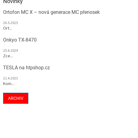
Novinky
Ortofon MC X – nová generace MC přenosek
26.5.2025
Ort...
Onkyo TX-8470
25.6.2024
Zce...
TESLA na htpshop.cz
21.4.2023
Kom...
ARCHIV