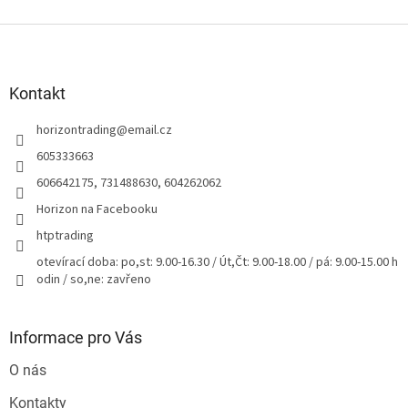
Z
á
p
a
Kontakt
t
horizontrading
@
email.cz
í
605333663
606642175, 731488630, 604262062
Horizon na Facebooku
htptrading
otevírací doba: po,st: 9.00-16.30 / Út,Čt: 9.00-18.00 / pá: 9.00-15.00 h
odin / so,ne: zavřeno
Informace pro Vás
O nás
Kontakty