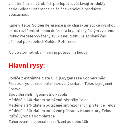
v materiálech a výrobních postupech, zůstávají produkty
série
Golden
Reference na špičce kabelové produkce
současnosti.
Kabely
Telos
Golden
Reference jsou charakteristické vysokou
mírou rozlišení, přesnou definicí a krystalicky čistým zvukem.
Pokud hledáte vyvážený zvuk a neutralitu, je správný čas
sáhnout po kabelech
Golden
Reference.
A více slov netřeba, hlavní je potěšení z hudby.
Hlavní rysy:
Vodiče z extrémně čisté OFC (Oxygen Free
Copper
) mědi
Proces krystalizace optimalizovaný unikátní
Telos
kryogenní
úpravou
Speciální vnitřní geometrie kabelů
Měděné a 24k zlatem potažené zástrčky
Telos
Měděné a 24k zlatem potažené
antirezonanční
prstence
Telos
Měděné a 24k zlatem potažené příhradové konektory
Telos
Ruční výroba a kompletace
Zahořování na speciálním zařízení po dobu 18h