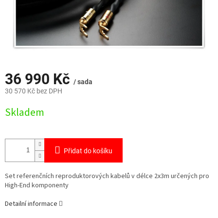
36 990 Kč
/ sada
30 570 Kč bez DPH
Měrná
Skladem
cena:
Přidat do košíku
Set referenčních reproduktorových kabelů v délce 2x3m určených pro
High-End komponenty
Detailní informace