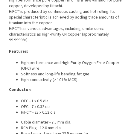
High performance pure copper HiFC™ is a new variation of pure
copper, developed by Hitachi.
HiFC™ is produced by continuous casting and hot-rolling. Its
special characteristic is achieved by adding trace amounts of
titanium into the copper.
HiFC™ has various advantages, including similar sonic
characteristics as High-Purity 6N Copper (approximately
99.9999%).
Features:
High performance and High-Purity Oxygen Free Copper
(OFC) wire
Softness and long-life bending fatigue
High conductivity (> 101% IACS)
Conductor:
OFC - 1 x 0.5 dia
OFC - 7 x 0.32 dia
HiFC™ - 28 x 0.12 dia
Cable diameter - 7.5 mm dia.
RCA Plug - 12.0 mm dia.
Resistance - Less than 23.5 mohms/m