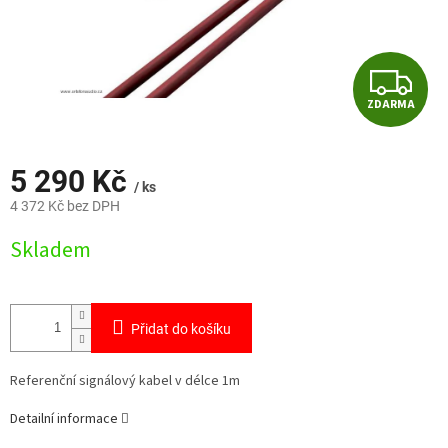
Z
ZDARMA
D
A
5 290 Kč
/ ks
R
4 372 Kč bez DPH
Měrná
M
Skladem
cena:
A
Přidat do košíku
Referenční signálový kabel v délce 1m
Detailní informace