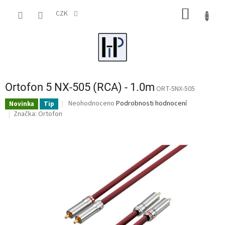
Přejít
NÁKUP
na
CZK
obsah
KOŠÍK
Ortofon 5 NX-505 (RCA) - 1.0m
ORT-5NX-505
Průměrné
Neohodnoceno
Podrobnosti hodnocení
Novinka
Tip
hodnocení
Značka:
Ortofon
produktu
je
0,0
z
5
hvězdiček.