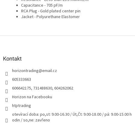
Capacitance - 705 pF/m
RCA Plug - Gold plated center pin
Jacket - Polyurethane Elastomer
Z
á
p
a
Kontakt
t
horizontrading
@
email.cz
í
605333663
606642175, 731488630, 604262062
Horizon na Facebooku
htptrading
otevírací doba: po,st: 9.00-16.30 / Út,Čt: 9.00-18.00 / pá: 9.00-15.00 h
odin / so,ne: zavřeno