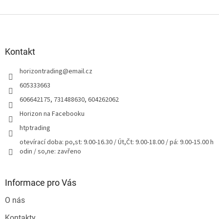
Z
á
p
a
Kontakt
t
horizontrading
@
email.cz
í
605333663
606642175, 731488630, 604262062
Horizon na Facebooku
htptrading
otevírací doba: po,st: 9.00-16.30 / Út,Čt: 9.00-18.00 / pá: 9.00-15.00 h
odin / so,ne: zavřeno
Informace pro Vás
O nás
Kontakty