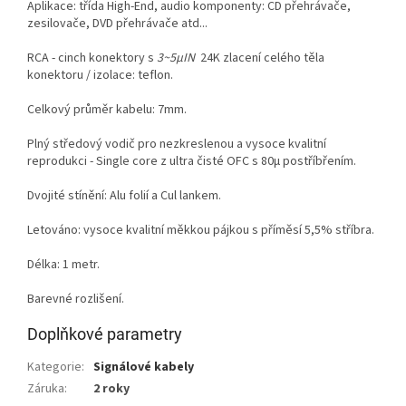
Aplikace: třída High-End, audio komponenty: CD přehrávače,
zesilovače, DVD přehrávače atd...
RCA - cinch konektory s
3~5µIN
24K zlacení celého těla
konektoru / izolace: teflon.
Celkový průměr kabelu: 7mm.
Plný středový vodič pro nezkreslenou a vysoce kvalitní
reprodukci - Single core z ultra čisté OFC s 80µ postříbřením.
Dvojité stínění: Alu folií a Cul lankem.
Letováno: vysoce kvalitní měkkou pájkou s příměsí 5,5% stříbra.
Délka: 1 metr.
Barevné rozlišení.
Doplňkové parametry
Kategorie
:
Signálové kabely
Záruka
:
2 roky