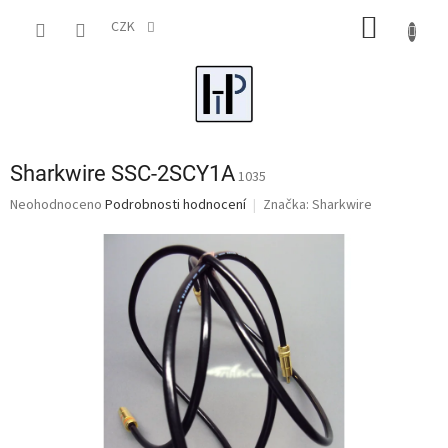
Přejít
NÁKUP
na
CZK
obsah
KOŠÍK
Sharkwire SSC-2SCY1A
1035
Průměrné
Neohodnoceno
Podrobnosti hodnocení
Značka:
Sharkwire
hodnocení
produktu
je
0,0
z
5
hvězdiček.