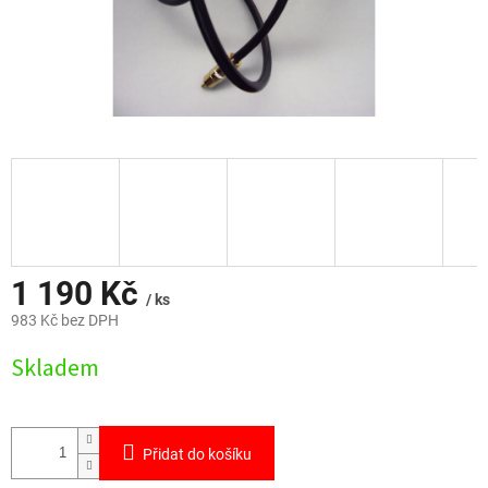
1 190 Kč
/ ks
983 Kč bez DPH
Měrná
Skladem
cena:
Přidat do košíku