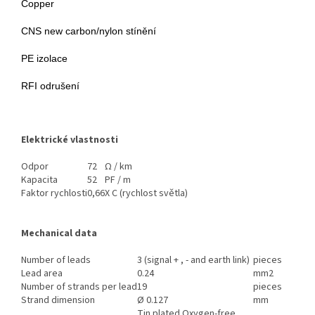
Copper
CNS new carbon/nylon stínění
PE izolace
RFI odrušení
Elektrické vlastnosti
Odpor
72
Ω / km
Kapacita
52
PF / m
Faktor rychlosti
0,66
X C (rychlost světla)
Mechanical data
Number of leads
3 (signal + , - and earth link)
pieces
Lead area
0.24
mm2
Number of strands per lead
19
pieces
Strand dimension
Ø 0.127
mm
Tin plated Oxygen-free