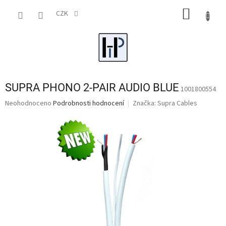
Přejít
NÁKUP
na
CZK
obsah
KOŠÍK
SUPRA PHONO 2-PAIR AUDIO BLUE
1001800554
Průměrné
Neohodnoceno
Podrobnosti hodnocení
Značka:
Supra Cables
hodnocení
produktu
je
0,0
z
5
hvězdiček.