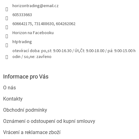
t
horizontrading
@
email.cz
í
605333663
606642175, 731488630, 604262062
Horizon na Facebooku
htptrading
otevírací doba: po,st: 9.00-16.30 / Út,Čt: 9.00-18.00 / pá: 9.00-15.00 h
odin / so,ne: zavřeno
Informace pro Vás
O nás
Kontakty
Obchodní podmínky
Oznámení o odstoupení od kupní smlouvy
Vrácení a reklamace zboží