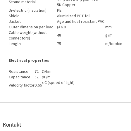
Strand material
5N Copper
Di-electric (Insulation)
PE
Shield
Aluminized PET foil
Jacket
Age and heat resistant PVC
Outer dimension per lead
Ø 6.0
mm
Cable weight (without
48
g/m
connectors)
Length
75
m/bobbin
Electrical properties
Resistance
72
Ω/km
Capacitance
52
pF/m
x C (speed of light)
Velocity factor
0,66
Z
á
p
a
Kontakt