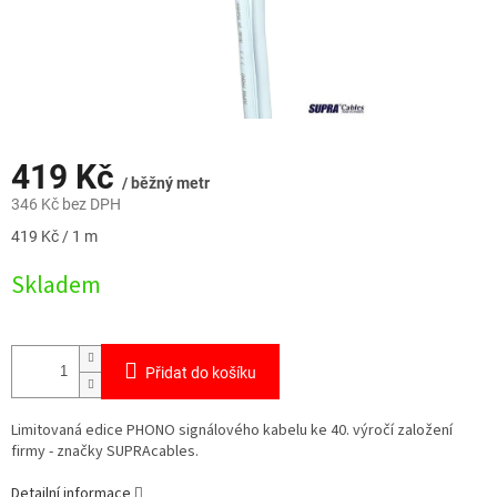
419 Kč
/ běžný metr
346 Kč bez DPH
Měrná
419 Kč / 1 m
cena:
Skladem
Přidat do košíku
Limitovaná edice PHONO signálového kabelu ke 40. výročí založení
firmy - značky SUPRAcables.
Detailní informace