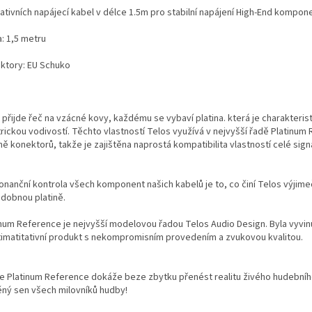
ativních napájecí kabel v délce 1.5m pro stabilní napájení High-End kompone
: 1,5 metru
ktory: EU Schuko
 přijde řeč na vzácné kovy, každému se vybaví platina. která je charakteri
trickou vodivostí. Těchto vlastností
Telos
využívá v nejvyšší řadě
Platinum
R
ě konektorů, takže je zajištěna naprostá kompatibilita vlastností celé sig
nanční kontrola všech komponent našich kabelů je to, co činí
Telos
výjime
dobnou platině.
inum
Reference je nejvyšší modelovou řadou
Telos
Audio Design. Byla vyvinu
timatitativní
produkt s nekompromisním provedením a zvukovou kvalitou.
ie
Platinum
Reference dokáže beze zbytku přenést realitu živého hudební
ěný sen všech milovníků hudby!