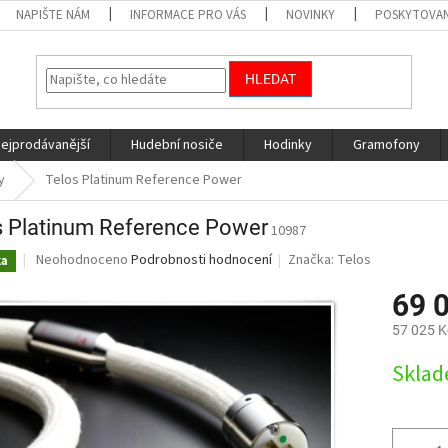
NAPIŠTE NÁM
INFORMACE PRO VÁS
NOVINKY
POSKYTOVAN
HLEDAT
nejprodávanější
Hudební nosiče
Hodinky
Gramofony
y
Telos Platinum Reference Power
s Platinum Reference Power
10987
Průměrné
Neohodnoceno
Podrobnosti hodnocení
Značka:
Telos
ka
hodnocení
produktu
69 
je
57 025 K
0,0
z
Měrná
Skla
5
cena:
hvězdiček.