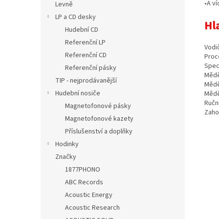
•
A ví
Levně
LP a CD desky
Hl
Hudební CD
Referenční LP
Vodi
Referenční CD
Proc
Speci
Referenční pásky
Mědě
TIP - nejprodávanější
Mědě
Hudební nosiče
Mědě
Ručn
Magnetofonové pásky
Zaho
Magnetofonové kazety
Příslušenství a doplňky
Hodinky
Značky
1877PHONO
ABC Records
Acoustic Energy
Acoustic Research