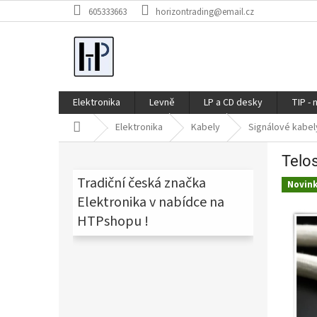
Přejít
605333663
horizontrading@email.cz
na
obsah
Elektronika
Levně
LP a CD desky
TIP - 
Domů
Elektronika
Kabely
Signálové kabel
P
Telo
o
s
Tradiční česká značka
Novin
t
Elektronika v nabídce na
r
HTPshopu !
a
n
n
í
p
a