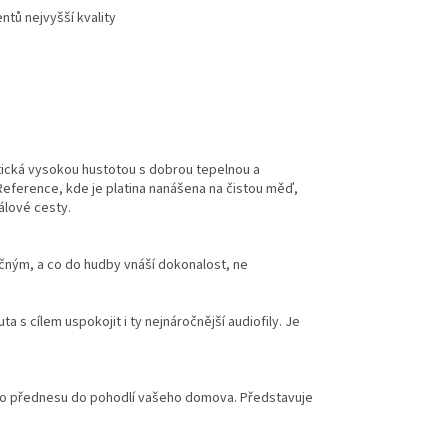
ntů nejvyšší kvality
stická vysokou hustotou s dobrou tepelnou a
eference, kde je platina nanášena na čistou měď,
nálové cesty.
čn
ým, a co do hudby vnáší dokonalost, ne
ta s cílem uspokojit i ty nejnáročnější audiofily. Je
ho přednesu do pohodlí vašeho domova. Představuje