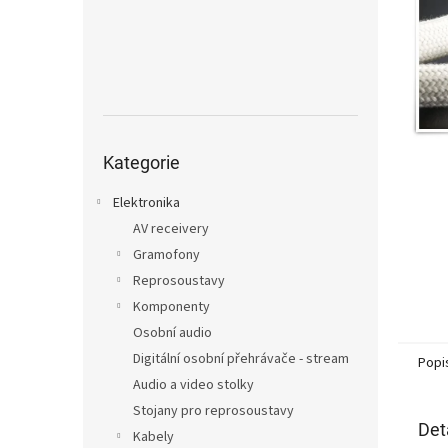
n
e
l
Přeskočit
kategorie
Kategorie
Elektronika
AV receivery
Gramofony
Reprosoustavy
Komponenty
Osobní audio
Digitální osobní přehrávače - stream
Popi
Audio a video stolky
Stojany pro reprosoustavy
Det
Kabely