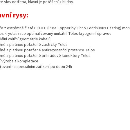
ce slov netřeba, hlavní je potěšení z hudby.
avní rysy:
če z extrémně čisté PCOCC
(Pure Copper by
Ohno
Continuous Casting)
mono
es krystalizace optimalizovaný unikátní
Telos
kryogenní úpravou
ální vnitřní geometrie kabelů
né a platinou potažené zástrčky
Telos
né a platinou potažené
antirezonanční
prstence
Telos
né a platinou potažené příhradové konektory
Telos
í výroba a kompletace
řování na speciálním zařízení po dobu 24h