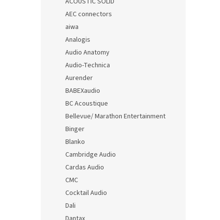
ACOUSTIC SOLID
AEC connectors
aiwa
Analogis
Audio Anatomy
Audio-Technica
Aurender
BABEXaudio
BC Acoustique
Bellevue/ Marathon Entertainment
Binger
Blanko
Cambridge Audio
Cardas Audio
CMC
Cocktail Audio
Dali
Dantax