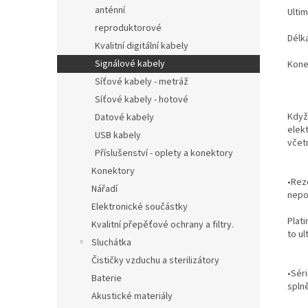
anténní
Ultim
reproduktorové
Délka
Kvalitní digitální kabely
Signálové kabely
Kone
Síťové kabely - metráž
Síťové kabely - hotové
Když
Datové kabely
elek
USB kabely
včetn
Příslušenství - oplety a konektory
Konektory
•
Rezo
Nářadí
nepo
Elektronické součástky
Plat
Kvalitní přepěťové ochrany a filtry.
to
ul
Sluchátka
Čističky vzduchu a sterilizátory
•
Sér
Baterie
spln
Akustické materiály