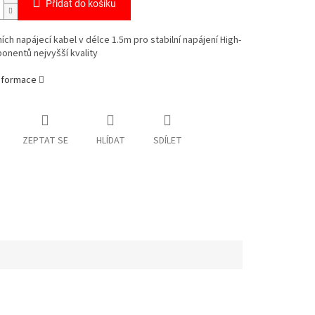
Přidat do košíku
ních napájecí kabel v délce 1.5m pro stabilní napájení High-
onentů nejvyšší kvality
informace
ZEPTAT SE
HLÍDAT
SDÍLET