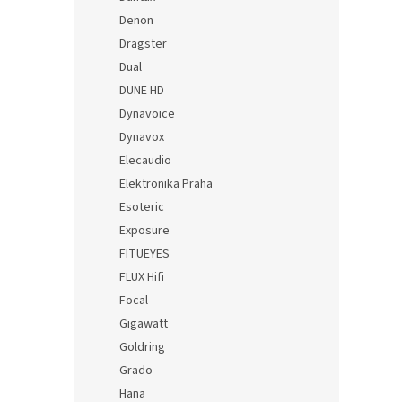
Denon
Dragster
Dual
DUNE HD
Dynavoice
Dynavox
Elecaudio
Elektronika Praha
Esoteric
Exposure
FITUEYES
FLUX Hifi
Focal
Gigawatt
Goldring
Grado
Hana