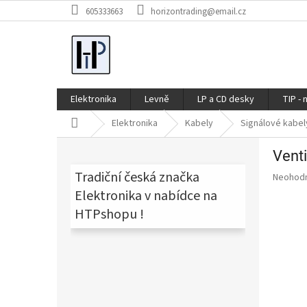
Přejít
605333663
horizontrading@email.cz
na
obsah
Elektronika
Levně
LP a CD desky
TIP - 
Domů
Elektronika
Kabely
Signálové kabel
P
Vent
o
s
Tradiční česká značka
Průměr
Neohod
t
hodnoce
Elektronika v nabídce na
produkt
r
HTPshopu !
je
a
0,0
n
z
n
5
í
hvězdič
p
a