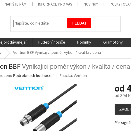
NAPIŠTE NÁM
INFORMACE PRO VÁS
NOVINKY
POSKYTOVAN
HLEDAT
nejprodávanější
Hudební nosiče
Hodinky
Gramofony
y
Vention BBF
Vynikající poměr výkon / kvalita / cena
ion BBF
Vynikající poměr výkon / kvalita / cena
né
noceno
Podrobnosti hodnocení
Značka:
Vention
ní
od
4
u
od
394 K
Měrná
cena:
ZVOLT
ek.
Pár signá