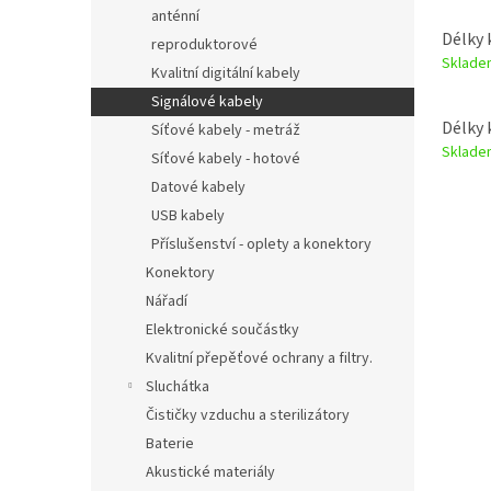
anténní
Délky 
reproduktorové
Sklad
Kvalitní digitální kabely
Signálové kabely
Délky 
Síťové kabely - metráž
Sklad
Síťové kabely - hotové
Datové kabely
USB kabely
Příslušenství - oplety a konektory
Konektory
Nářadí
Elektronické součástky
Kvalitní přepěťové ochrany a filtry.
Sluchátka
Čističky vzduchu a sterilizátory
Baterie
Akustické materiály