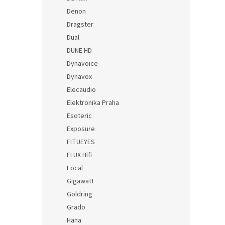
Denon
Dragster
Dual
DUNE HD
Dynavoice
Dynavox
Elecaudio
Elektronika Praha
Esoteric
Exposure
FITUEYES
FLUX Hifi
Focal
Gigawatt
Goldring
Grado
Hana