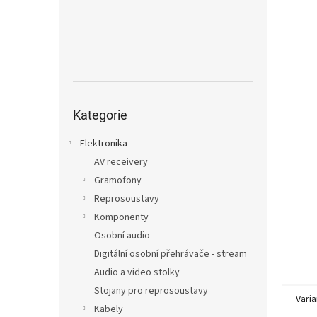
n
e
l
Přeskočit
kategorie
Kategorie
Elektronika
AV receivery
Gramofony
Reprosoustavy
Komponenty
Osobní audio
Digitální osobní přehrávače - stream
Audio a video stolky
Stojany pro reprosoustavy
Varia
Kabely