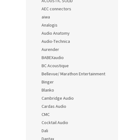
ACOUSTIC SOLID
AEC connectors
aiwa
Analogis
Audio Anatomy
Audio-Technica
Aurender
BABEXaudio
BC Acoustique
Bellevue/ Marathon Entertainment
Binger
Blanko
Cambridge Audio
Cardas Audio
CMC
Cocktail Audio
Dali
Dantax