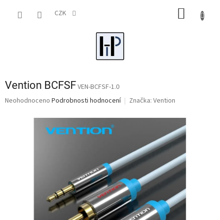
Přejít
NÁKUP
na
CZK
obsah
KOŠÍK
Vention BCFSF
VEN-BCFSF-1.0
Průměrné
Neohodnoceno
Podrobnosti hodnocení
Značka:
Vention
hodnocení
produktu
je
0,0
z
5
hvězdiček.