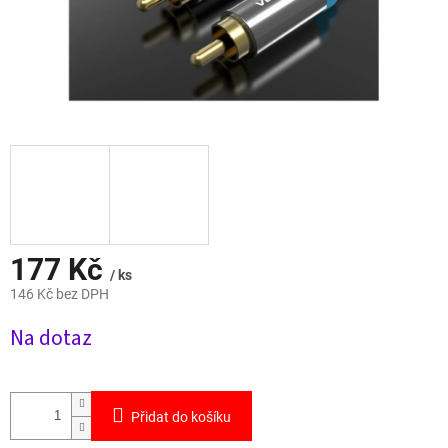
177 Kč
/ ks
146 Kč bez DPH
Měrná
Na dotaz
cena:
Přidat do košíku