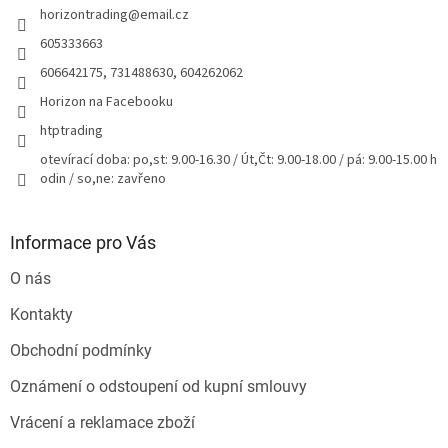
horizontrading
@
email.cz
í
605333663
606642175, 731488630, 604262062
Horizon na Facebooku
htptrading
otevírací doba: po,st: 9.00-16.30 / Út,Čt: 9.00-18.00 / pá: 9.00-15.00 h
odin / so,ne: zavřeno
Informace pro Vás
O nás
Kontakty
Obchodní podmínky
Oznámení o odstoupení od kupní smlouvy
Vrácení a reklamace zboží