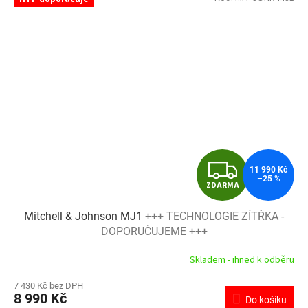
Z
11 990 Kč
–25 %
ZDARMA
D
Mitchell & Johnson MJ1
+++ TECHNOLOGIE ZÍTŘKA -
A
DOPORUČUJEME +++
R
Skladem - ihned k odběru
M
7 430 Kč bez DPH
8 990 Kč
Do košíku