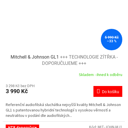
5 990 Kč
–33 %
Mitchell & Johnson GL1
+++ TECHNOLOGIE ZÍTŘKA -
DOPORUČUJEME +++
Skladem - ihned k odběru
3 298 Kč bez DPH
3 990 Kč
Do košíku
Referenční audiofilská sluchátka nejvyšší kvality Mitchell & Johnson
GL1 s patentovanou hybridní technologií s vysokou věrností a
neutralitou v podání dle audiofilských...
Kód:
MIT-JOHN-MJ1
HTP doporučuje