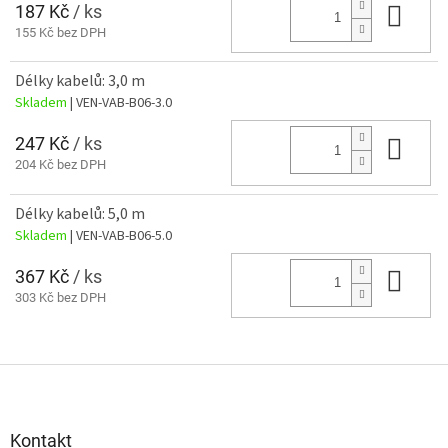
187 Kč
/ ks
Do 
155 Kč bez DPH
Délky kabelů: 3,0 m
Skladem
| VEN-VAB-B06-3.0
247 Kč
/ ks
Do 
204 Kč bez DPH
Délky kabelů: 5,0 m
Skladem
| VEN-VAB-B06-5.0
367 Kč
/ ks
Do 
303 Kč bez DPH
Z
á
p
a
Kontakt