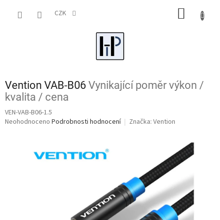
Přejít
NÁKUP
na
CZK
obsah
KOŠÍK
Vention VAB-B06
Vynikající poměr výkon /
kvalita / cena
VEN-VAB-B06-1.5
Průměrné
Neohodnoceno
Podrobnosti hodnocení
Značka:
Vention
hodnocení
produktu
je
0,0
z
5
hvězdiček.