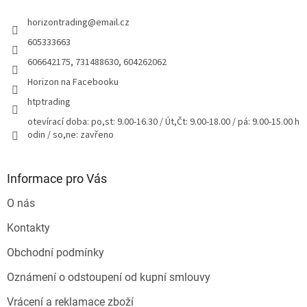
t
horizontrading
@
email.cz
í
605333663
606642175, 731488630, 604262062
Horizon na Facebooku
htptrading
otevírací doba: po,st: 9.00-16.30 / Út,Čt: 9.00-18.00 / pá: 9.00-15.00 h
odin / so,ne: zavřeno
Informace pro Vás
O nás
Kontakty
Obchodní podmínky
Oznámení o odstoupení od kupní smlouvy
Vrácení a reklamace zboží