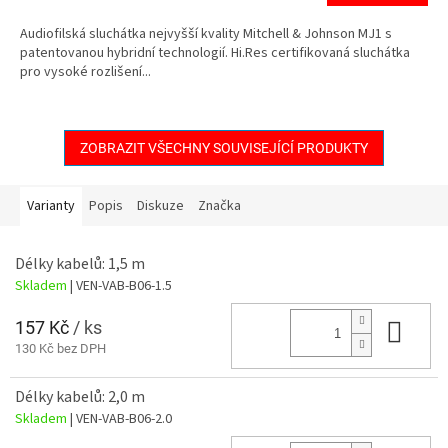
A
Audiofilská sluchátka nejvyšší kvality Mitchell & Johnson MJ1 s
patentovanou hybridní technologií. Hi.Res certifikovaná sluchátka
pro vysoké rozlišení...
ZOBRAZIT VŠECHNY SOUVISEJÍCÍ PRODUKTY
Varianty
Popis
Diskuze
Značka
Délky kabelů: 1,5 m
Skladem
| VEN-VAB-B06-1.5
157 Kč
/ ks
Do 
130 Kč bez DPH
Délky kabelů: 2,0 m
Skladem
| VEN-VAB-B06-2.0