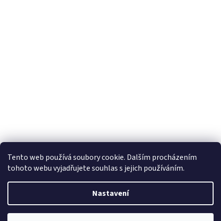
Tento web používá soubory cookie. Dalším procházením
tohoto webu vyjadřujete souhlas s jejich používáním.
Vytvořil Shoptet
Nastavení
Copyright 2026
Horizon Trading Prague sro
. Všechna práva