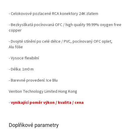
- Celokovové pozlacené RCA konektory 24K zlatem
- Bezkyslíkatá pocínovaná OFC / high quality 99.99% oxygen free
copper
- Dvojité stínění po celé délce / PVC, pocínovaný OFC oplet,
Alu fólie
- Vysoce flexibilní
- Délka: 1m0 m
- Barevné provedení: Ice Blu
Vention Technology Limited Hong Kong
-
vynikající poměr výkon / kvalita / cena
Doplňkové parametry