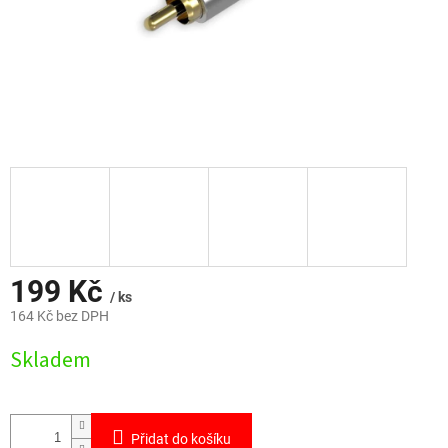
199 Kč
/ ks
164 Kč bez DPH
Měrná
Skladem
cena:
Přidat do košíku