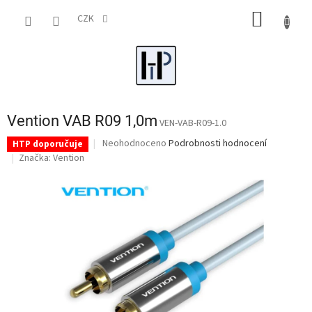
Přejít
NÁKUP
na
CZK
obsah
KOŠÍK
Vention VAB R09 1,0m
VEN-VAB-R09-1.0
Průměrné
Neohodnoceno
Podrobnosti hodnocení
HTP doporučuje
hodnocení
Značka:
Vention
produktu
je
0,0
z
5
hvězdiček.