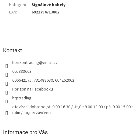
Kategorie
:
Signálové kabely
EAN
:
6922794713802
Z
á
p
a
Kontakt
t
horizontrading
@
email.cz
í
605333663
606642175, 731488630, 604262062
Horizon na Facebooku
htptrading
otevírací doba: po,st: 9.00-16.30 / Út,Čt: 9.00-18.00 / pá: 9.00-15.00 h
odin / so,ne: zavřeno
Informace pro Vás