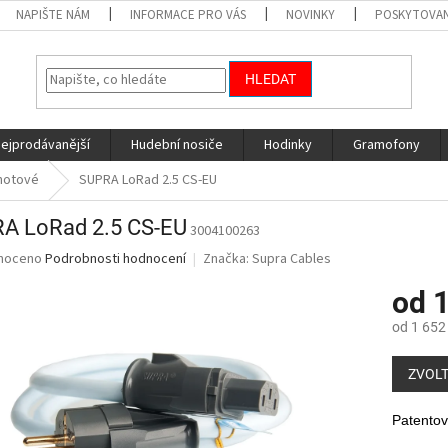
NAPIŠTE NÁM
INFORMACE PRO VÁS
NOVINKY
POSKYTOVAN
HLEDAT
nejprodávanější
Hudební nosiče
Hodinky
Gramofony
 hotové
SUPRA LoRad 2.5 CS-EU
A LoRad 2.5 CS-EU
3004100263
né
noceno
Podrobnosti hodnocení
Značka:
Supra Cables
ní
od
1
u
od
1 652
Měrná
cena:
ZVOLT
ek.
Patentov