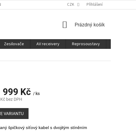
É SLUŽBY
CO JE DOBRÉ VĚDĚT
CZK
Přihlášení
NÁKUPNÍ
Prázdný košík
KOŠÍK
Zesilovače
AV receivery
Reprosoustavy
Sluchátka
 999 Kč
/ ks
 Kč
bez DPH
E VARIANTU
aný špičkový síťový kabel s dvojitým stíněním