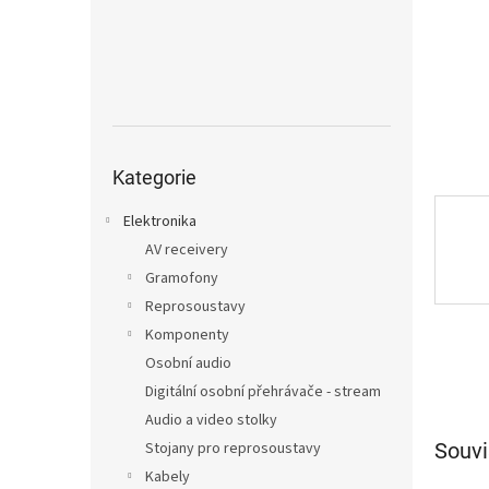
n
e
l
Přeskočit
kategorie
Kategorie
Elektronika
AV receivery
Gramofony
Reprosoustavy
Komponenty
Osobní audio
Digitální osobní přehrávače - stream
Audio a video stolky
Souvi
Stojany pro reprosoustavy
Kabely