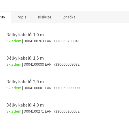
byla r. 1977. Dnes je...
nty
Popis
Diskuze
Značka
Délky kabelů: 1,0 m
Skladem
| 3004100263
EAN:
7330060200045
Délky kabelů: 1,5 m
Skladem
| 3004100099
EAN:
7330060009082
Délky kabelů: 2,0 m
Skladem
| 3004100081
EAN:
7330060009099
Délky kabelů: 4,0 m
Skladem
| 3004100271
EAN:
7330060200052