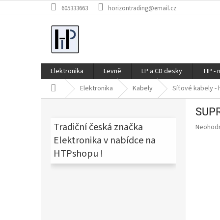
Přejít
605333663
horizontrading@email.cz
na
obsah
Elektronika
Levně
LP a CD desky
TIP - 
Domů
Elektronika
Kabely
Síťové kabely -
P
SUPR
o
s
Tradiční česká značka
Průměr
Neohod
t
hodnoce
Elektronika v nabídce na
produkt
r
HTPshopu !
je
a
0,0
n
z
n
5
í
hvězdič
p
a