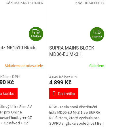
Kód:
MAR-NR1510-BLK
Kód:
3024000022
Z
Z
ZDARMA
D
ZDARMA
D
A
A
ntz NR1510 Black
SUPRA MAINS BLOCK
R
R
MD06-EU Mk3.1
M
M
A
A
Skladem u dodavatele
Skladem
 Kč bez DPH
4 049 Kč bez DPH
90 Kč
4 899 Kč
o košíku
Do košíku
nálový Ultra Slim AV
NEW - zcela nová distribuční
er pro Online
lišta MD06-EU Mk3.1 se SUPRA
ování hudby ++ CZ
NIF filtrem, který vyvinula pro
 + CZ návod + CZ
SUPRU anglická společnost Ben
buce ++
Duncan Research. Založena