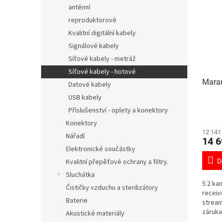
anténní
reproduktorové
Kvalitní digitální kabely
Signálové kabely
Síťové kabely - metráž
Síťové kabely - hotové
Mara
Datové kabely
USB kabely
Příslušenství - oplety a konektory
Konektory
12 141
Nářadí
14 6
Elektronické součástky
Kvalitní přepěťové ochrany a filtry.
D
Sluchátka
5.2 ka
Čističky vzduchu a sterilizátory
receiv
Baterie
stream
záruka
Akustické materiály
distri