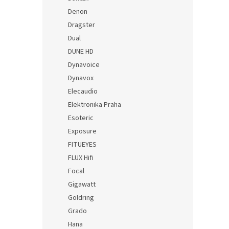
Denon
Dragster
Dual
DUNE HD
Dynavoice
Dynavox
Elecaudio
Elektronika Praha
Esoteric
Exposure
FITUEYES
FLUX Hifi
Focal
Gigawatt
Goldring
Grado
Hana