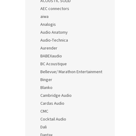
ACOUSTIC SOLID
AEC connectors
aiwa
Analogis
Audio Anatomy
Audio-Technica
Aurender
BABEXaudio
BC Acoustique
Bellevue/ Marathon Entertainment
Binger
Blanko
Cambridge Audio
Cardas Audio
CMC
Cocktail Audio
Dali
Dantax