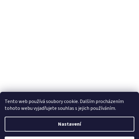
Tento web používá soubory cookie. Dalším procházením
tohoto webu vyjadřujete souhlas s jejich používáním.
Vytvořil Shoptet
Nastavení
Copyright 2026
Horizon Trading Prague sro
. Všechna práva