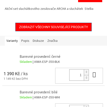
Akční set sluchátkového zesilovače ARCHA a sluchátek Stellia
ZOBRAZIT VŠECHNY SOUVISEJÍCÍ PRODUKTY
Varianty
Popis
Diskuze
Značka
Barevné provedení: černé
Skladem
| AIWA-ESP-350-BLK
1 390 Kč
/ ks
Do 
1 149 Kč bez DPH
Barevné provedení: bílé
Skladem
| AIWA-ESP-350-WHI