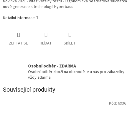
Novinka 2021 - Vítěz většiny testů - Ergonomická bezdrátová sluchátka
nové generace s technologií Hyperbass
Detailní informace
ZEPTAT SE
HLÍDAT
SDÍLET
Osobní odběr - ZDARMA
Osobní odběr zboží na obchodě je u nás pro zákazníky
vždy zdarma.
Související produkty
Kód:
6936