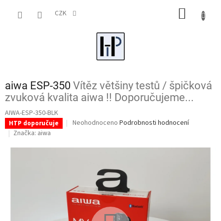
Přejít
NÁKUP
na
CZK
obsah
KOŠÍK
aiwa ESP-350
Vítěz většiny testů / špičková
zvuková kvalita aiwa !! Doporučujeme...
AIWA-ESP-350-BLK
Průměrné
Neohodnoceno
Podrobnosti hodnocení
HTP doporučuje
hodnocení
Značka:
aiwa
produktu
je
0,0
z
5
hvězdiček.