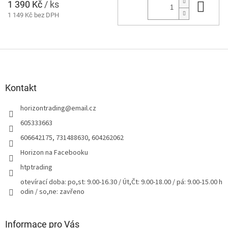
1 390 Kč
/ ks
Do 
1 149 Kč bez DPH
Z
á
p
a
Kontakt
t
horizontrading
@
email.cz
í
605333663
606642175, 731488630, 604262062
Horizon na Facebooku
htptrading
otevírací doba: po,st: 9.00-16.30 / Út,Čt: 9.00-18.00 / pá: 9.00-15.00 h
odin / so,ne: zavřeno
Informace pro Vás