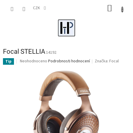
Přejít
NÁKUP
na
CZK
obsah
KOŠÍK
Focal STELLIA
14192
Průměrné
Neohodnoceno
Podrobnosti hodnocení
Značka:
Focal
Tip
hodnocení
produktu
je
0,0
z
5
hvězdiček.