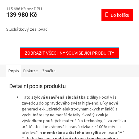
115 686 Kč bez DPH
139 980 Kč
Do košíku
Sluchátkový zesilovač
ZOBRAZIT VŠECHNY SOUVISEJÍCÍ PRODUKTY
Popis
Diskuze
Značka
Detailní popis produktu
Tato stylová
uzavřená sluchátka
z dílny Focal vás
zavedou do opravdového světa high-end. Díky nové
generaci exkluzivních elektrodynamických měničů si
vychutnáte i ty nejmenší detaily. Skvělý zvuk je
výsledkem použitých materiálů a technologií - za zmínku
určitě stojí bezrámová hlasová cívka ze 100% mědi a
především
membrána z čistého beryllia
ve tvaru "M".
Tyto technologie
nabízejí obrovskou dynamiku a