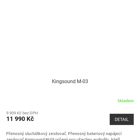
Kingsound M-03
Skladem
9 909 Kč bez DPH
11 990 Kč
DETAIL
Přenosný sluchátkový zesilovač. Přenosný bateriový napájecí
zesilovač Kingsound M-03 určený pro všechny audiofily, kteří