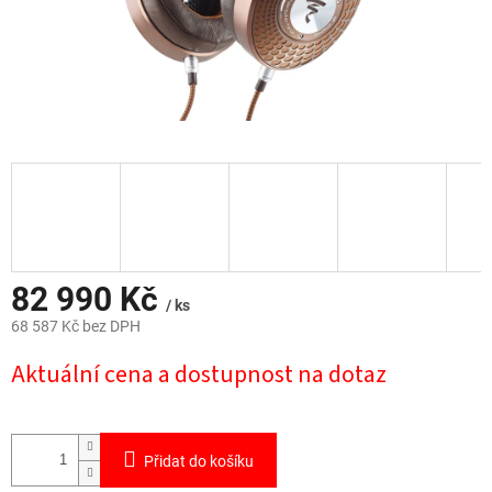
82 990 Kč
/ ks
68 587 Kč bez DPH
Měrná
Aktuální cena a dostupnost na dotaz
cena:
Přidat do košíku