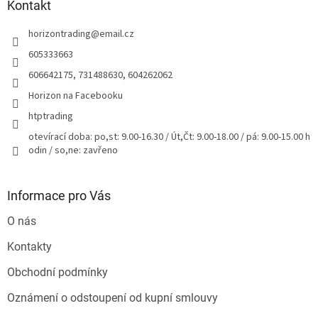
a
Kontakt
t
horizontrading
@
email.cz
í
605333663
606642175, 731488630, 604262062
Horizon na Facebooku
htptrading
otevírací doba: po,st: 9.00-16.30 / Út,Čt: 9.00-18.00 / pá: 9.00-15.00 h
odin / so,ne: zavřeno
Informace pro Vás
O nás
Kontakty
Obchodní podmínky
Oznámení o odstoupení od kupní smlouvy