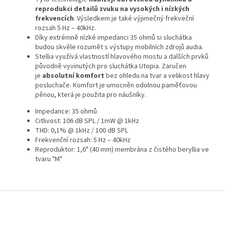
reprodukci detailů zvuku na vysokých i nízkých
frekvencích
. Výsledkem je také výjimečný frekveční
rozsah 5 Hz – 40kHz.
Díky extrémně nízké impedanci 35 ohmů si sluchátka
budou skvěle rozumět s výstupy mobilních zdrojů audia.
Stellia využívá vlastností hlavového mostu a dalších prvků
původně vyvinutých pro sluchátka Utopia. Zaručen
je
absolutní komfort
bez ohledu na tvar a velikost hlavy
posluchače. Komfort je umocněn odolnou paměťovou
pěnou, která je použita pro náušníky.
Impedance: 35 ohmů
Citlivost: 106 dB SPL / 1mW @ 1kHz
THD: 0,1% @ 1kHz / 100 dB SPL
Frekvenční rozsah: 5 Hz – 40kHz
Reproduktor: 1,6" (40 mm) membrána z čistého beryllia ve
tvaru "M"
Z
á
p