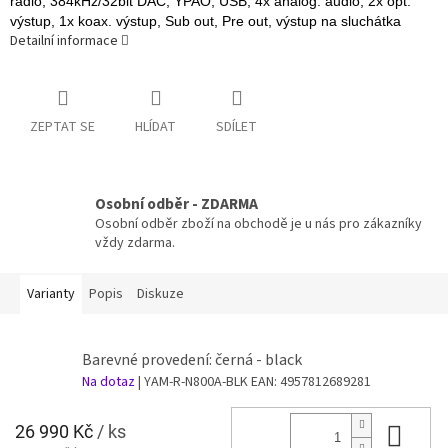
rádio, 384kHz/32bit DAC, YPAO, USB, 4x analog. audio, 2x opt.
výstup, 1x koax. výstup, Sub out, Pre out, výstup na sluchátka
Detailní informace
ZEPTAT SE
HLÍDAT
SDÍLET
Osobní odběr - ZDARMA
Osobní odběr zboží na obchodě je u nás pro zákazníky
vždy zdarma.
Varianty
Popis
Diskuze
Barevné provedení: černá - black
Na dotaz
| YAM-R-N800A-BLK
EAN:
4957812689281
26 990 Kč
/ ks
Do 