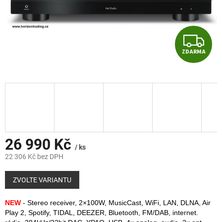
Z
ZDARMA
D
A
R
M
A
26 990 Kč
/ ks
22 306 Kč bez DPH
Měrná
cena:
ZVOLTE VARIANTU
NEW
- Stereo receiver, 2×100W, MusicCast, WiFi, LAN, DLNA, Air
Play 2, Spotify, TIDAL, DEEZER, Bluetooth, FM/DAB, internet.