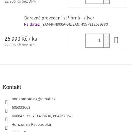
22 306 Kč bez DPH
Barevné provedení: stříbrná - silver
Na dotaz
| YAM-R-N800A-SIL
EAN:
4957812689380
26 990 Kč
/ ks
Do 
22 306 Kč bez DPH
Z
á
p
a
Kontakt
t
horizontrading
@
email.cz
í
605333663
606642175, 731488630, 604262062
Horizon na Facebooku