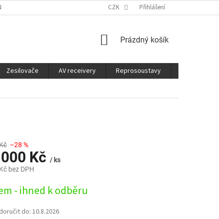
É SLUŽBY
CO JE DOBRÉ VĚDĚT
CZK
Přihlášení
NÁKUPNÍ
Prázdný košík
KOŠÍK
Zesilovače
AV receivery
Reprosoustavy
Sluchátka
Kč
–28 %
 000 Kč
/ ks
Kč bez DPH
em - ihned k odběru
oručit do:
10.8.2026