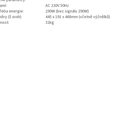
ení:
AC 230V 50Hz
řeba energie:
290W (bez signálu 290W)
ěry (š xvxh):
445 x 191 x 468mm (včetně výčnělků)
nost:
32kg