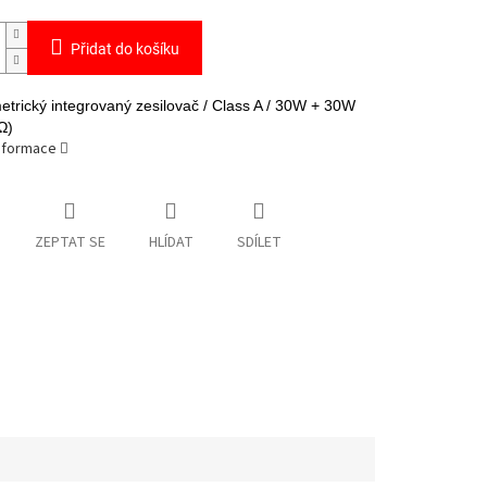
Přidat do košíku
etrický integrovaný zesilovač / Class A / 30W + 30W
8Ω)
informace
ZEPTAT SE
HLÍDAT
SDÍLET