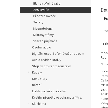
Blu-ray přehrávače
Det
Zesilovače
Předzesilovače
Es
Tunery
Magnetofony
ze
Mikrosystémy
Stereo přijímače
Tech
Osobní audio
mode
Digitální osobní přehrávače - stream
Repr
Audio a video stolky
Nomi
Stojany pro reprosoustavy
Frek
Kabely
Pomě
Konektory
Celk
Mini
Nářadí
zisk:
Elektronické součástky
Anal
Kvalitní přepěťové ochrany a filtry.
kone
Vstu
Sluchátka
Obec