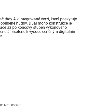
č třídy A v integrované verzi, který poskytuje
í oblíbené hudby. Dual mono konstrukce je
ovače až po koncový stupeň výkonového
tenciál Esoteric k vysoce ceněným digitálním
e.
ONO MC 100Ohm