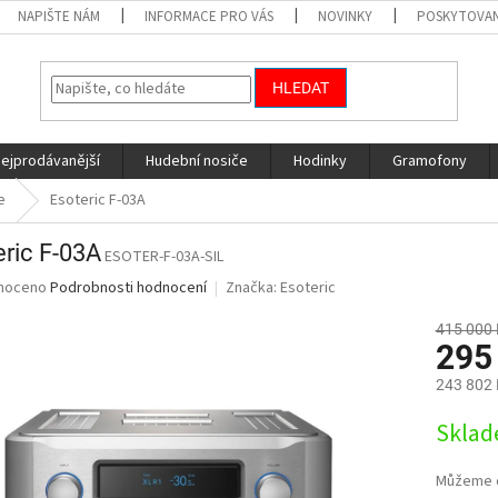
NAPIŠTE NÁM
INFORMACE PRO VÁS
NOVINKY
POSKYTOVAN
HLEDAT
nejprodávanější
Hudební nosiče
Hodinky
Gramofony
e
Esoteric F-03A
eric F-03A
ESOTER-F-03A-SIL
né
noceno
Podrobnosti hodnocení
Značka:
Esoteric
ní
u
415 000 
295
243 802 
Měrná
Sklad
ek.
cena:
Můžeme d