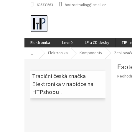
Přejít
605333663
horizontrading@email.cz
na
obsah
Elektronika
Levně
LP a CD desky
TIP - 
Domů
Elektronika
Komponenty
Zesilovač
P
Esot
o
s
Tradiční česká značka
Průměr
Neohod
t
hodnoce
Elektronika v nabídce na
produkt
r
HTPshopu !
je
a
0,0
n
z
n
5
í
hvězdič
p
a