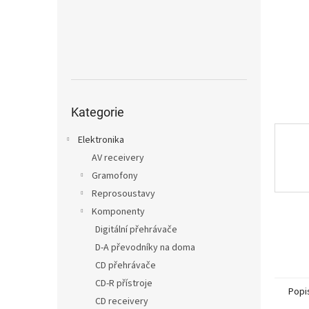
n
e
l
Přeskočit
kategorie
Kategorie
Elektronika
AV receivery
Gramofony
Reprosoustavy
Komponenty
Digitální přehrávače
D-A převodníky na doma
CD přehrávače
CD-R přístroje
Popi
CD receivery