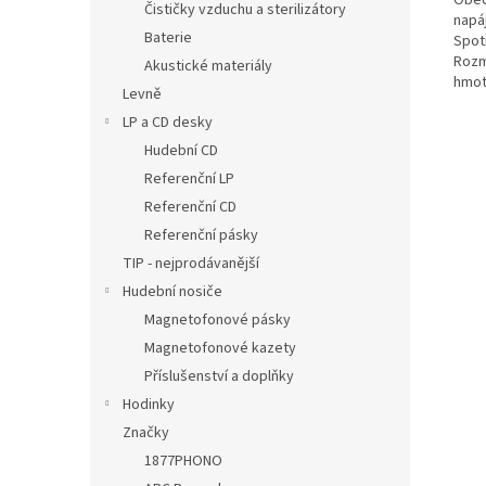
Čističky vzduchu a sterilizátory
napáj
Baterie
Spot
Rozm
Akustické materiály
hmot
Levně
LP a CD desky
Hudební CD
Referenční LP
Referenční CD
Referenční pásky
TIP - nejprodávanější
Hudební nosiče
Magnetofonové pásky
Magnetofonové kazety
Příslušenství a doplňky
Hodinky
Značky
1877PHONO