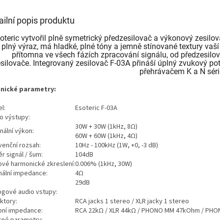
ailní popis produktu
oteric vytvořil plně symetrický předzesilovač a výkonový zesilova
plný výraz, má hladké, plné tóny a jemně stínované textury vaš
přítomna ve všech fázích zpracování signálu, od předzesil
silovače. Integrovaný zesilovač F-03A přináší úplný zvukový po
přehrávačem K a N séri
nické parametry:
l:
Esoteric F-03A
o výstupy:
30W + 30W (1kHz, 8Ω)
nální výkon:
60W + 60W (1kHz, 4Ω)
venční rozsah:
10Hz - 100kHz (1W, +0, -3 dB)
r signál / šum:
104dB
ové harmonické zkreslení:
0.006% (1kHz, 30W)
mální impedance:
4Ω
29dB
ogové audio vstupy:
ktory:
RCA jacks 1 stereo / XLR jacky 1 stereo
pní impedance:
RCA 22kΩ / XLR 44kΩ / PHONO MM 47kOhm / PH
né parametry: