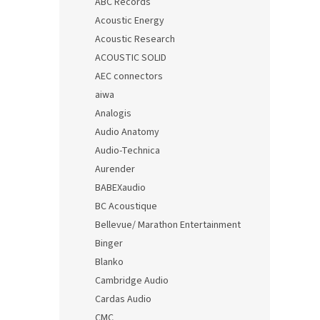
ABC Records
Acoustic Energy
Acoustic Research
ACOUSTIC SOLID
AEC connectors
aiwa
Analogis
Audio Anatomy
Audio-Technica
Aurender
BABEXaudio
BC Acoustique
Bellevue/ Marathon Entertainment
Binger
Blanko
Cambridge Audio
Cardas Audio
CMC