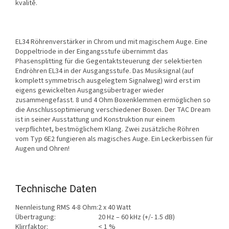
kvalitě.
EL34 Röhrenverstärker in Chrom und mit magischem Auge. Eine
Doppeltriode in der Eingangsstufe übernimmt das
Phasensplitting für die Gegentaktsteuerung der selektierten
Endröhren EL34 in der Ausgangsstufe. Das Musiksignal (auf
komplett symmetrisch ausgelegtem Signalweg) wird erst im
eigens gewickelten Ausgangsübertrager wieder
zusammengefasst. 8 und 4 Ohm Boxenklemmen ermöglichen so
die Anschlussoptimierung verschiedener Boxen. Der TAC Dream
ist in seiner Ausstattung und Konstruktion nur einem
verpflichtet, bestmöglichem Klang. Zwei zusätzliche Röhren
vom Typ 6E2 fungieren als magisches Auge. Ein Leckerbissen für
Augen und Ohren!
Technische Daten
Nennleistung RMS 4-8 Ohm:
2 x 40 Watt
Übertragung:
20 Hz – 60 kHz (+/- 1.5 dB)
Klirrfaktor:
< 1 %