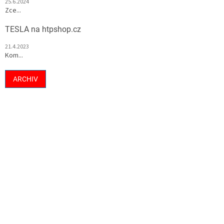
25.6.2024
Zce...
TESLA na htpshop.cz
21.4.2023
Kom...
ARCHIV