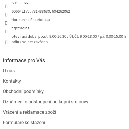
605333663
606642175, 731488630, 604262062
Horizon na Facebooku
htptrading
otevírací doba: po,st: 9.00-16.30 / Út,Čt: 9.00-18.00 / pá: 9.00-15.00 h
odin / so,ne: zavřeno
Informace pro Vás
O nás
Kontakty
Obchodní podmínky
Oznámení o odstoupení od kupní smlouvy
Vrácení a reklamace zboží
Formuláře ke stažení