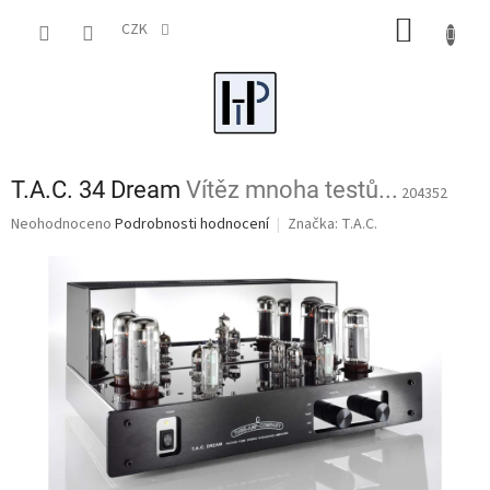
Přejít
NÁKUP
na
CZK
obsah
KOŠÍK
T.A.C. 34 Dream
Vítěz mnoha testů...
204352
Průměrné
Neohodnoceno
Podrobnosti hodnocení
Značka:
T.A.C.
hodnocení
produktu
je
0,0
z
5
hvězdiček.