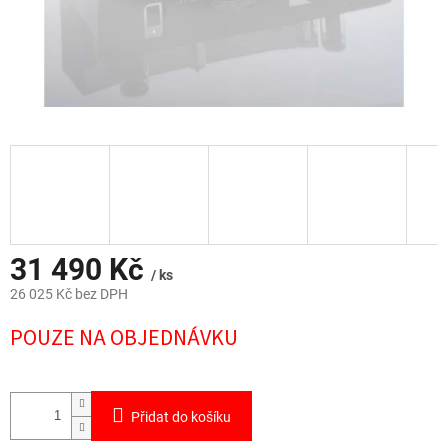
31 490 Kč
/ ks
26 025 Kč bez DPH
Měrná
POUZE NA OBJEDNÁVKU
cena:
Přidat do košíku