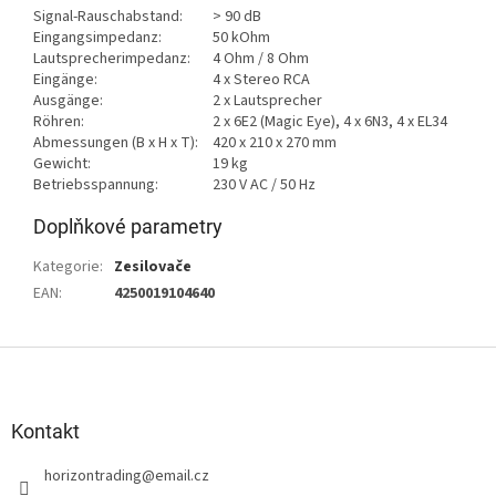
Signal-Rauschabstand:
> 90 dB
Eingangsimpedanz:
50 kOhm
Lautsprecherimpedanz:
4 Ohm / 8 Ohm
Eingänge:
4 x Stereo RCA
Ausgänge:
2 x Lautsprecher
Röhren:
2 x 6E2 (Magic Eye), 4 x 6N3, 4 x EL34
Abmessungen (B x H x T):
420 x 210 x 270 mm
Gewicht:
19 kg
Betriebsspannung:
230 V AC / 50 Hz
Doplňkové parametry
Kategorie
:
Zesilovače
EAN
:
4250019104640
Z
á
p
a
Kontakt
t
horizontrading
@
email.cz
í