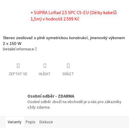
+ SUPRA LoRad 2.5 SPC CS-EU (Délky kabelů:
1,5m)
v hodnotě 2 599 Kč
Stereo zesilovač s plně symetrickou konstrukcí, jmenovitý výkonem
2 x 150 W
Detailní informace
ZEPTAT SE
HLÍDAT
SDÍLET
Osobní odběr - ZDARMA
Osobní odběr zboží na obchodě je u nás pro zákazníky
vždy zdarma.
Varianty
Popis
Diskuze