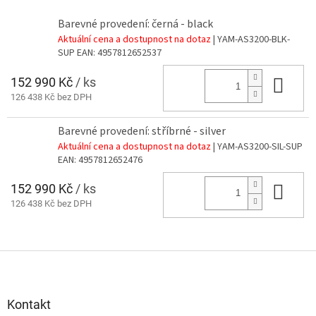
Barevné provedení: černá - black
Aktuální cena a dostupnost na dotaz
| YAM-AS3200-BLK-
SUP
EAN:
4957812652537
152 990 Kč
/ ks
Do 
126 438 Kč bez DPH
Barevné provedení: stříbrné - silver
Aktuální cena a dostupnost na dotaz
| YAM-AS3200-SIL-SUP
EAN:
4957812652476
152 990 Kč
/ ks
Do 
126 438 Kč bez DPH
Z
á
p
a
Kontakt