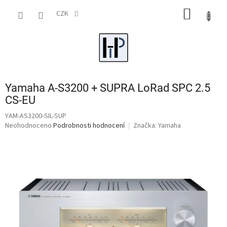
Přejít
NÁKUP
na
CZK
obsah
KOŠÍK
Yamaha A-S3200 + SUPRA LoRad SPC 2.5
CS-EU
YAM-AS3200-SIL-SUP
Průměrné
Neohodnoceno
Podrobnosti hodnocení
Značka:
Yamaha
hodnocení
produktu
je
0,0
z
5
hvězdiček.