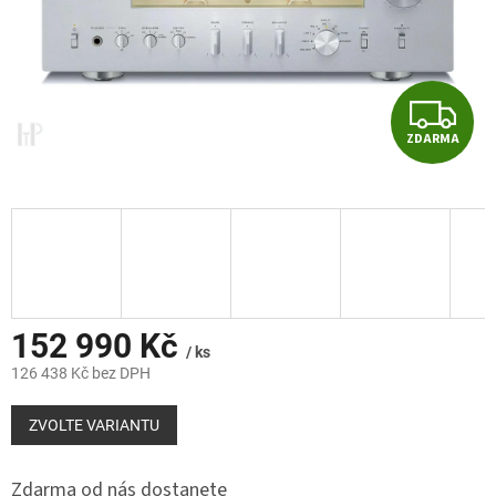
Z
ZDARMA
D
A
R
M
A
152 990 Kč
/ ks
126 438 Kč bez DPH
Měrná
cena:
ZVOLTE VARIANTU
Zdarma od nás dostanete