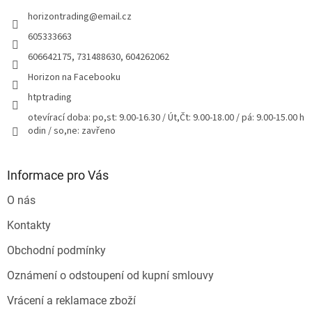
t
horizontrading
@
email.cz
í
605333663
606642175, 731488630, 604262062
Horizon na Facebooku
htptrading
otevírací doba: po,st: 9.00-16.30 / Út,Čt: 9.00-18.00 / pá: 9.00-15.00 h
odin / so,ne: zavřeno
Informace pro Vás
O nás
Kontakty
Obchodní podmínky
Oznámení o odstoupení od kupní smlouvy
Vrácení a reklamace zboží