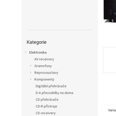
n
e
l
Přeskočit
kategorie
Kategorie
Elektronika
AV receivery
Gramofony
Reprosoustavy
Komponenty
Digitální přehrávače
D-A převodníky na doma
CD přehrávače
CD-R přístroje
Varia
CD receivery