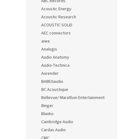
ABC Records
Acoustic Energy
Acoustic Research
ACOUSTIC SOLID
AEC connectors
aiwa
Analogis
Audio Anatomy
Audio-Technica
Aurender
BABEXaudio
BC Acoustique
Bellevue/ Marathon Entertainment
Binger
Blanko
Cambridge Audio
Cardas Audio
CMC