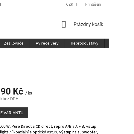
É SLUŽBY
CO JE DOBRÉ VĚDĚT
CZK
Přihlášení
NÁKUPNÍ
Prázdný košík
KOŠÍK
Zesilovače
AV receivery
Reprosoustavy
Sluchátka
990 Kč
/ ks
č bez DPH
E VARIANTU
60 W, Pure Direct a CD direct, repro A/B a A + B, vstup
gitální koaxiální a optický vstup, výstup na subwoofer,