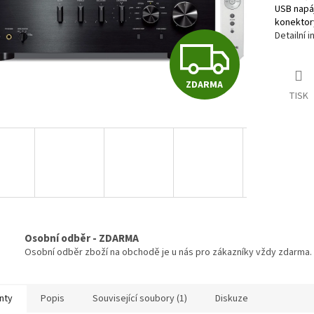
USB napáj
konektor
Detailní 
Z
ZDARMA
D
TISK
A
R
M
Osobní odběr - ZDARMA
Osobní odběr zboží na obchodě je u nás pro zákazníky vždy zdarma.
A
nty
Popis
Související soubory (1)
Diskuze