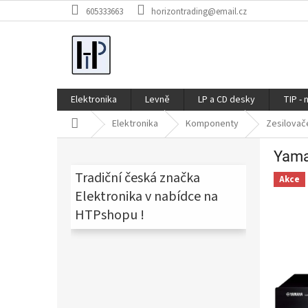
Přejít
605333663
horizontrading@email.cz
na
obsah
Elektronika
Levně
LP a CD desky
TIP - 
Domů
Elektronika
Komponenty
Zesilovač
P
Yama
o
s
Tradiční česká značka
Akce
t
Elektronika v nabídce na
r
HTPshopu !
a
n
n
í
p
a