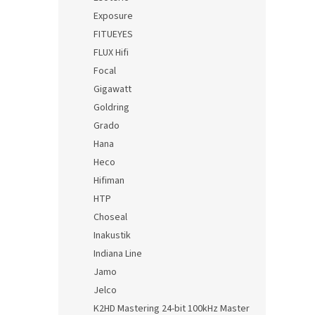
Exposure
FITUEYES
FLUX Hifi
Focal
Gigawatt
Goldring
Grado
Hana
Heco
Hifiman
HTP
Choseal
Inakustik
Indiana Line
Jamo
Jelco
K2HD Mastering 24-bit 100kHz Master