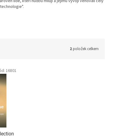
roveň lidé, kteří hudbu milují a jejímu vývoji věnovali celý
 technologie".
2
položek celkem
ód:
16801
ection