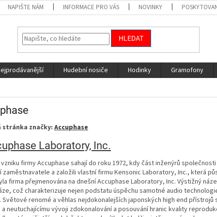
NAPIŠTE NÁM
INFORMACE PRO VÁS
NOVINKY
POSKYTOVAN
HLEDAT
nejprodávanější
Hudební nosiče
Hodinky
Gramofony
phase
 stránka značky:
Accuphase
vzniku firmy Accuphase sahají do roku 1972, kdy část inženýrů společnos
í zaměstnavatele a založili vlastní firmu Kensonic Laboratory, Inc., která 
yla firma přejmenována na dnešní Accuphase Laboratory, Inc. Výstižný náz
ze, což charakterizuje nejen podstatu úspěchu samotné audio technologie,
 Světové renomé a věhlas nejdokonalejších japonských high end přístrojů 
a neutuchajícímu vývoji zdokonalování a posouvání hranic kvality reprodu