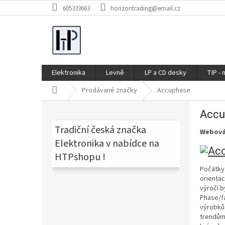
Přejít
605333663
horizontrading@email.cz
na
obsah
Elektronika
Levně
LP a CD desky
TIP - 
Domů
Prodávané značky
Accuphase
P
Accu
o
s
Tradiční česká značka
Webová
t
Elektronika v nabídce na
r
HTPshopu !
a
Počátky 
n
orientac
n
výročí b
í
Phase/fá
p
výrobků.
a
trendům 