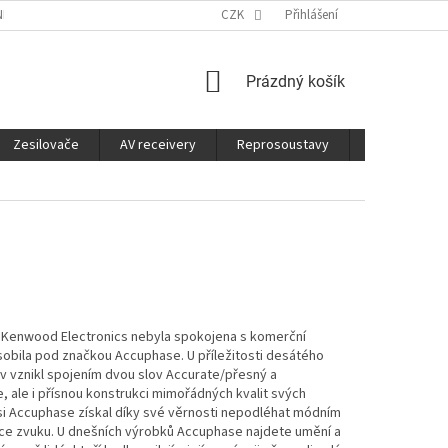
É SLUŽBY
CO JE DOBRÉ VĚDĚT
CZK
Přihlášení
NÁKUPNÍ
Prázdný košík
KOŠÍK
Zesilovače
AV receivery
Reprosoustavy
Sluchátka
ti Kenwood Electronics nebyla spokojena s komerční
působila pod značkou Accuphase. U příležitosti desátého
ev vznikl spojením dvou slov Accurate/přesný a
 ale i přísnou konstrukci mimořádných kvalit svých
si Accuphase získal díky své věrnosti nepodléhat módním
kce zvuku. U dnešních výrobků Accuphase najdete umění a