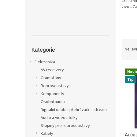
n
krásu hu
život. Z
e
l
Ř
Přeskočit
a
Nejlev
kategorie
Kategorie
z
e
Elektronika
V
n
AV receivery
Novi
ý
í
Gramofony
Tip
p
p
Reprosoustavy
i
r
Komponenty
s
o
p
Osobní audio
d
r
u
Digitální osobní přehrávače - stream
o
k
Audio a video stolky
d
t
Stojany pro reprosoustavy
u
ů
Kabely
Accup
k