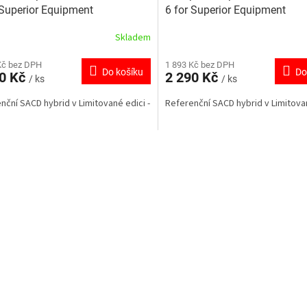
 Superior Equipment
6 for Superior Equipment
Skladem
Kč bez DPH
1 893 Kč bez DPH
Do košíku
Do
90 Kč
2 290 Kč
/ ks
/ ks
nční SACD hybrid v Limitované edici -
Referenční SACD hybrid v Limitova
O
v
l
á
d
a
c
í
p
r
v
k
y