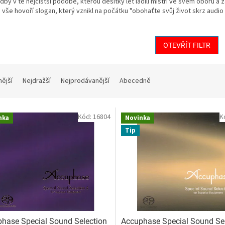
dby v té nejčistší podobě, kterou desítky let ladili mistři ve svém oboru a zá
a vše hovoří slogan, který vznikl na počátku "obohaťte svůj život skrz audio
OTEVŘÍT FILTR
nější
Nejdražší
Nejprodávanější
Abecedně
Kód:
16804
K
nka
Novinka
Tip
hase Special Sound Selection
Accuphase Special Sound Sel