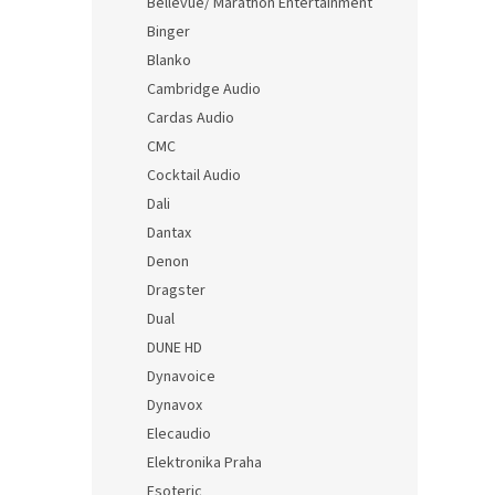
Bellevue/ Marathon Entertainment
Binger
Blanko
Cambridge Audio
Cardas Audio
CMC
Cocktail Audio
Dali
Dantax
Denon
Dragster
Dual
DUNE HD
Dynavoice
Dynavox
Elecaudio
Elektronika Praha
Esoteric