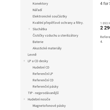
4 for
Konektory
t
ů
Nářadí
Elektronické součástky
Kvalitní přepěťové ochrany a filtry.
1 893 
2 2
Sluchátka
Čističky vzduchu a sterilizátory
Refere
4.
Baterie
Akustické materiály
Levně
LP a CD desky
Hudební CD
Referenční LP
Referenční CD
Referenční pásky
TIP - nejprodávanější
Hudební nosiče
Magnetofonové pásky