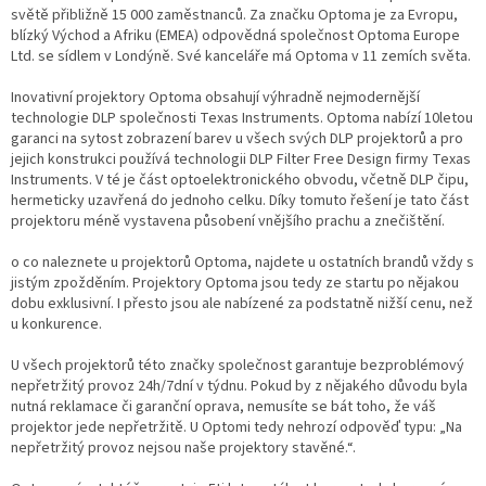
světě přibližně 15 000 zaměstnanců. Za značku Optoma je za Evropu,
blízký Východ a Afriku (EMEA) odpovědná společnost Optoma Europe
Ltd. se sídlem v Londýně. Své kanceláře má Optoma v 11 zemích světa.
Inovativní projektory Optoma obsahují výhradně nejmodernější
technologie DLP společnosti Texas Instruments. Optoma nabízí 10letou
garanci na sytost zobrazení barev u všech svých DLP projektorů a pro
jejich konstrukci používá technologii DLP Filter Free Design firmy Texas
Instruments. V té je část optoelektronického obvodu, včetně DLP čipu,
hermeticky uzavřená do jednoho celku. Díky tomuto řešení je tato část
projektoru méně vystavena působení vnějšího prachu a znečištění.
o co naleznete u projektorů Optoma, najdete u ostatních brandů vždy s
jistým zpožděním. Projektory Optoma jsou tedy ze startu po nějakou
dobu exklusivní. I přesto jsou ale nabízené za podstatně nižší cenu, než
u konkurence.
U všech projektorů této značky společnost garantuje bezproblémový
nepřetržitý provoz 24h/7dní v týdnu. Pokud by z nějakého důvodu byla
nutná reklamace či garanční oprava, nemusíte se bát toho, že váš
projektor jede nepřetržitě. U Optomi tedy nehrozí odpověď typu: „Na
nepřetržitý provoz nejsou naše projektory stavěné.“.