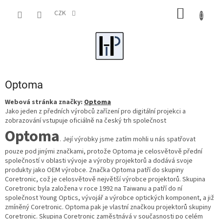
Přejít
NÁKUP
na
CZK
obsah
KOŠÍK
Optoma
Webová stránka značky:
Optoma
Jako jeden z předních výrobců zařízení pro digitální projekci a
zobrazování vstupuje oficiálně na český trh společnost
Optoma
. Její výrobky jsme zatím mohli u nás spatřovat
pouze pod jinými značkami, protože Optoma je celosvětově přední
společností v oblasti vývoje a výroby projektorů a dodává svoje
produkty jako OEM výrobce. Značka Optoma patří do skupiny
Coretronic, což je celosvětově největší výrobce projektorů. Skupina
Coretronic byla založena v roce 1992 na Taiwanu a patří do ní
společnost Young Optics, vývojář a výrobce optických komponent, a již
zmíněný Coretronic. Optoma pak je vlastní značkou projektorů skupiny
Coretronic. Skupina Coretronic zaměstnává v současnosti po celém