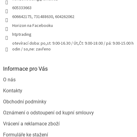
í
p
r
605333663
v
606642175, 731488630, 604262062
k
y
Horizon na Facebooku
v
htptrading
ý
p
otevírací doba: po,st: 9.00-16.30 / Út,Čt: 9.00-18.00 / pá: 9.00-15.00 h
i
odin / so,ne: zavřeno
s
u
Informace pro Vás
O nás
Kontakty
Obchodní podmínky
Oznámení o odstoupení od kupní smlouvy
Vrácení a reklamace zboží
Formuláře ke stažení