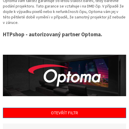
Optoma vám taktéž garantuje 5ti letou stálost barev, tedy barevné
podání projektoru. Tato garance se vztahuje i na DMD čip. V případě že
dojde k výpadku pixelů nebo k nefunkčnosti čipu, Optoma vám jej v
této pětileté době vymění i v případě, že samotný projektor již nebude
v záruce.
HTPshop - autorizovaný partner Optoma.
OTEVŘÍT FILTR
Ř