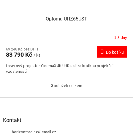
Optoma UHZ65UST
1-3 dny
69 248 Kč bez DPH
Do košíku
83 790 Kč
/ ks
Laserový projektor CinemaX 4K UHD s ultra krátkou projekční
vzdáleností
2
položek celkem
O
v
l
Z
á
á
d
p
a
a
Kontakt
c
t
í
horizontrading
@
email.cz