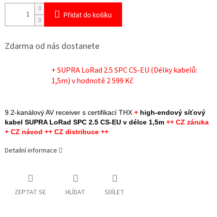
Přidat do košíku
Zdarma od nás dostanete
+ SUPRA LoRad 2.5 SPC CS-EU (Délky kabelů:
1,5m)
v hodnotě 2 599 Kč
9.2-kanálový AV receiver s certifikací THX
+
high-endový síťový
kabel SUPRA LoRad SPC 2.5 CS-EU v délce 1,5m
++ CZ záruka
+ CZ návod ++ CZ distribuce ++
Detailní informace
ZEPTAT SE
HLÍDAT
SDÍLET