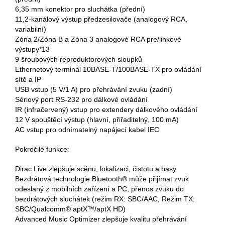
6,35 mm konektor pro sluchátka (přední)
11,2-kanálový výstup předzesilovače (analogový RCA,
variabilní)
Zóna 2/Zóna B a Zóna 3 analogové RCA pre/linkové
výstupy*13
9 šroubových reproduktorových sloupků
Ethernetový terminál 10BASE-T/100BASE-TX pro ovládání
sítě a IP
USB vstup (5 V/1 A) pro přehrávání zvuku (zadní)
Sériový port RS-232 pro dálkové ovládání
IR (infračervený) vstup pro extendery dálkového ovládání
12 V spouštěcí výstup (hlavní, přiřaditelný, 100 mA)
AC vstup pro odnímatelný napájecí kabel IEC
Pokročilé funkce:
Dirac Live zlepšuje scénu, lokalizaci, čistotu a basy
Bezdrátová technologie Bluetooth® může přijímat zvuk
odeslaný z mobilních zařízení a PC, přenos zvuku do
bezdrátových sluchátek (režim RX: SBC/AAC, Režim TX:
SBC/Qualcomm® aptX™/aptX HD)
Advanced Music Optimizer zlepšuje kvalitu přehrávání