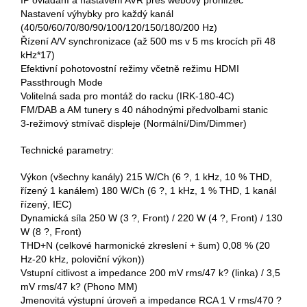
IP ovládání a nastavení AVR přes webový prohlížeč
Nastavení výhybky pro každý kanál
(40/50/60/70/80/90/100/120/150/180/200 Hz)
Řízení A/V synchronizace (až 500 ms v 5 ms krocích při 48
kHz*17)
Efektivní pohotovostní režimy včetně režimu HDMI
Passthrough Mode
Volitelná sada pro montáž do racku (IRK-180-4C)
FM/DAB a AM tunery s 40 náhodnými předvolbami stanic
3-režimový stmívač displeje (Normální/Dim/Dimmer)
Technické parametry:
Výkon (všechny kanály) 215 W/Ch (6 ?, 1 kHz, 10 % THD,
řízený 1 kanálem) 180 W/Ch (6 ?, 1 kHz, 1 % THD, 1 kanál
řízený, IEC)
Dynamická síla 250 W (3 ?, Front) / 220 W (4 ?, Front) / 130
W (8 ?, Front)
THD+N (celkové harmonické zkreslení + šum) 0,08 % (20
Hz-20 kHz, poloviční výkon))
Vstupní citlivost a impedance 200 mV rms/47 k? (linka) / 3,5
mV rms/47 k? (Phono MM)
Jmenovitá výstupní úroveň a impedance RCA 1 V rms/470 ?