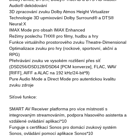
Audio® dekódování
3D zpracování zvuku Dolby Atmos Height Virtualizer
Technologie 3D upmixování Dolby Surround® a DTS®
Neural:X
IMAX Mode pro obsah IMAX Enhanced
Režimy poslechu THX® pro filmy, hudbu a hry
Funkce virtuálního prostorového zvuku Theatre-Dimensional
Optimalizace zvuku pro hry (rockové, sportovní, akční a
RPG)
Přehrávání zvuku ve vysokém rozlišení přes síť
(DSD256/DSD128/DSD64 [PCM konverze], FLAC, WAV
[RIFF], AIFF a ALAC na 192 kHz/24-bit*9)
Pure Audio Mode a Direct Mode pro autentickou kvalitu
zvuku zdroje
Síťové funkce:
SMART AV Receiver platforma pro více místností s
integrovaným streamováním, podpora hlasového asistenta a
vzdálené ovládání aplikací*10
Funguje s certifikací Sonos pro domácí zvukový systém
Sonos, ovládání pomocí aplikace Sonos*10