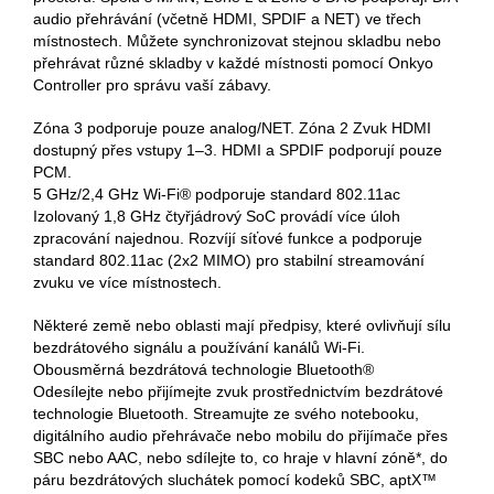
audio přehrávání (včetně HDMI, SPDIF a NET) ve třech
místnostech. Můžete synchronizovat stejnou skladbu nebo
přehrávat různé skladby v každé místnosti pomocí Onkyo
Controller pro správu vaší zábavy.
Zóna 3 podporuje pouze analog/NET. Zóna 2 Zvuk HDMI
dostupný přes vstupy 1–3. HDMI a SPDIF podporují pouze
PCM.
5 GHz/2,4 GHz Wi-Fi® podporuje standard 802.11ac
Izolovaný 1,8 GHz čtyřjádrový SoC provádí více úloh
zpracování najednou. Rozvíjí síťové funkce a podporuje
standard 802.11ac (2x2 MIMO) pro stabilní streamování
zvuku ve více místnostech.
Některé země nebo oblasti mají předpisy, které ovlivňují sílu
bezdrátového signálu a používání kanálů Wi-Fi.
Obousměrná bezdrátová technologie Bluetooth®
Odesílejte nebo přijímejte zvuk prostřednictvím bezdrátové
technologie Bluetooth. Streamujte ze svého notebooku,
digitálního audio přehrávače nebo mobilu do přijímače přes
SBC nebo AAC, nebo sdílejte to, co hraje v hlavní zóně*, do
páru bezdrátových sluchátek pomocí kodeků SBC, aptX™