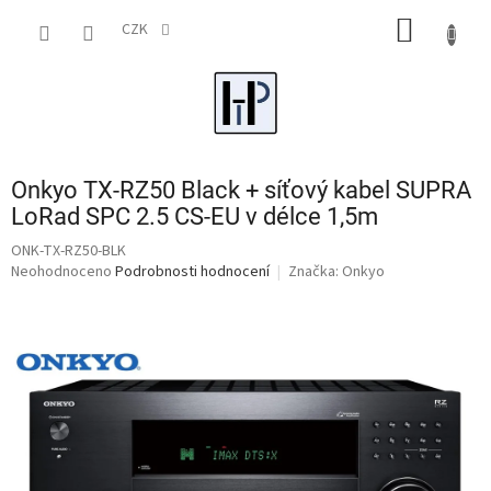
Přejít
NÁKUP
na
CZK
obsah
KOŠÍK
Onkyo TX-RZ50 Black + síťový kabel SUPRA
LoRad SPC 2.5 CS-EU v délce 1,5m
ONK-TX-RZ50-BLK
Průměrné
Neohodnoceno
Podrobnosti hodnocení
Značka:
Onkyo
hodnocení
produktu
je
0,0
z
5
hvězdiček.