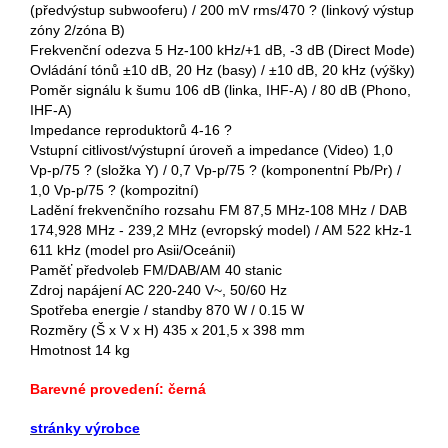
(předvýstup subwooferu) / 200 mV rms/470 ? (linkový výstup
zóny 2/zóna B)
Frekvenční odezva 5 Hz-100 kHz/+1 dB, -3 dB (Direct Mode)
Ovládání tónů ±10 dB, 20 Hz (basy) / ±10 dB, 20 kHz (výšky)
Poměr signálu k šumu 106 dB (linka, IHF-A) / 80 dB (Phono,
IHF-A)
Impedance reproduktorů 4-16 ?
Vstupní citlivost/výstupní úroveň a impedance (Video) 1,0
Vp-p/75 ? (složka Y) / 0,7 Vp-p/75 ? (komponentní Pb/Pr) /
1,0 Vp-p/75 ? (kompozitní)
Ladění frekvenčního rozsahu FM 87,5 MHz-108 MHz / DAB
174,928 MHz - 239,2 MHz (evropský model) / AM 522 kHz-1
611 kHz (model pro Asii/Oceánii)
Paměť předvoleb FM/DAB/AM 40 stanic
Zdroj napájení AC 220-240 V~, 50/60 Hz
Spotřeba energie / standby 870 W / 0.15 W
Rozměry (Š x V x H) 435 x 201,5 x 398 mm
Hmotnost 14 kg
Barevné provedení: černá
stránky výrobce