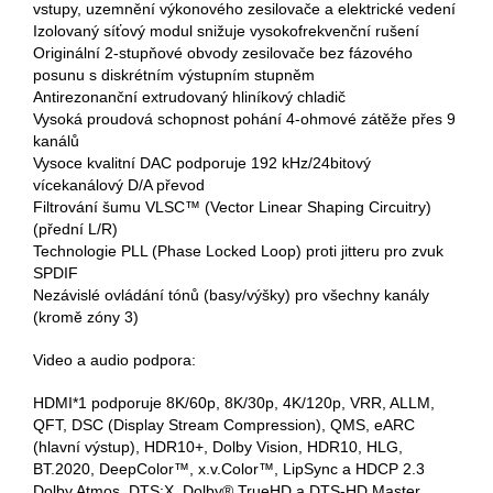
vstupy, uzemnění výkonového zesilovače a elektrické vedení
Izolovaný síťový modul snižuje vysokofrekvenční rušení
Originální 2-stupňové obvody zesilovače bez fázového
posunu s diskrétním výstupním stupněm
Antirezonanční extrudovaný hliníkový chladič
Vysoká proudová schopnost pohání 4-ohmové zátěže přes 9
kanálů
Vysoce kvalitní DAC podporuje 192 kHz/24bitový
vícekanálový D/A převod
Filtrování šumu VLSC™ (Vector Linear Shaping Circuitry)
(přední L/R)
Technologie PLL (Phase Locked Loop) proti jitteru pro zvuk
SPDIF
Nezávislé ovládání tónů (basy/výšky) pro všechny kanály
(kromě zóny 3)
Video a audio podpora:
HDMI*1 podporuje 8K/60p, 8K/30p, 4K/120p, VRR, ALLM,
QFT, DSC (Display Stream Compression), QMS, eARC
(hlavní výstup), HDR10+, Dolby Vision, HDR10, HLG,
BT.2020, DeepColor™, x.v.Color™, LipSync a HDCP 2.3
Dolby Atmos, DTS:X, Dolby® TrueHD a DTS-HD Master