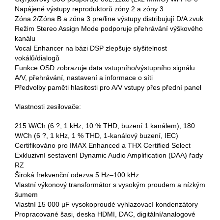
Napájené výstupy reproduktorů zóny 2 a zóny 3
Zóna 2/Zóna B a zóna 3 pre/line výstupy distribujují D/A zvuk
Režim Stereo Assign Mode podporuje přehrávání výškového
kanálu
Vocal Enhancer na bázi DSP zlepšuje slyšitelnost
vokálů/dialogů
Funkce OSD zobrazuje data vstupního/výstupního signálu
A/V, přehrávání, nastavení a informace o síti
Předvolby paměti hlasitosti pro A/V vstupy přes přední panel
Vlastnosti zesilovače:
215 W/Ch (6 ?, 1 kHz, 10 % THD, buzení 1 kanálem), 180
W/Ch (6 ?, 1 kHz, 1 % THD, 1-kanálový buzení, IEC)
Certifikováno pro IMAX Enhanced a THX Certified Select
Exkluzivní sestavení Dynamic Audio Amplification (DAA) řady
RZ
Široká frekvenční odezva 5 Hz–100 kHz
Vlastní výkonový transformátor s vysokým proudem a nízkým
šumem
Vlastní 15 000 µF vysokoproudé vyhlazovací kondenzátory
Propracované šasi, deska HDMI, DAC, digitální/analogové