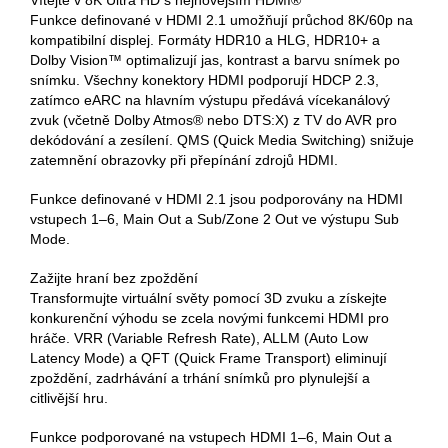
Vítejte v 8K Ultra HD s nejnovějším HDMI®
Funkce definované v HDMI 2.1 umožňují průchod 8K/60p na
kompatibilní displej. Formáty HDR10 a HLG, HDR10+ a
Dolby Vision™ optimalizují jas, kontrast a barvu snímek po
snímku. Všechny konektory HDMI podporují HDCP 2.3,
zatímco eARC na hlavním výstupu předává vícekanálový
zvuk (včetně Dolby Atmos® nebo DTS:X) z TV do AVR pro
dekódování a zesílení. QMS (Quick Media Switching) snižuje
zatemnění obrazovky při přepínání zdrojů HDMI.
Funkce definované v HDMI 2.1 jsou podporovány na HDMI
vstupech 1–6, Main Out a Sub/Zone 2 Out ve výstupu Sub
Mode.
Zažijte hraní bez zpoždění
Transformujte virtuální světy pomocí 3D zvuku a získejte
konkurenční výhodu se zcela novými funkcemi HDMI pro
hráče. VRR (Variable Refresh Rate), ALLM (Auto Low
Latency Mode) a QFT (Quick Frame Transport) eliminují
zpoždění, zadrhávání a trhání snímků pro plynulejší a
citlivější hru.
Funkce podporované na vstupech HDMI 1–6, Main Out a