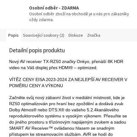
Osobní odběr - ZDARMA
Osobní odběr zboží na obchodě je u nás pro zákazníky
vždy zdarma.
Popis
Související soubory (2)
Diskuze
Značka
Detailní popis produktu
Nový AV receiver TX-RZ50 značky Onkyo, přenáší 8K HDR
video na Váš displej přes HDMI® – optimized.
VÍTĚZ CENY EISA 2023-2024 ZA NEJLEPŠÍ AV RECEIVER V
POMĚRU CENY A VÝKONU
Začněte svůj nový zábavní život v mediální místnosti, kde je
RZ50 optimalizován pro hraní bez zpoždění a dodává zvuk
Dolby Atmos® nebo DTS:X® do vašeho 5.2.4kanálového
reproduktorového systému s vysokým výkonem. Přesuňte se
do jiného prostoru s třízónovým napájeným zvukem a sadou
SMART AV Receiver™ ovládanou hlasem se snadným
přístupem ke streamovacím službám. AVR se hodí do