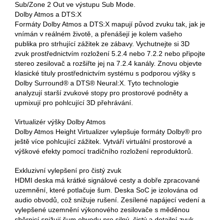
Sub/Zone 2 Out ve výstupu Sub Mode.
Dolby Atmos a DTS:X
Formáty Dolby Atmos a DTS:X mapují původ zvuku tak, jak je
vnímán v reálném životě, a přenášejí je kolem vašeho
publika pro strhující zážitek ze zábavy. Vychutnejte si 3D
zvuk prostřednictvím rozložení 5.2.4 nebo 7.2.2 nebo připojte
stereo zesilovač a rozšiřte jej na 7.2.4 kanály. Znovu objevte
klasické tituly prostřednictvím systému s podporou výšky s
Dolby Surround® a DTS® Neural:X. Tyto technologie
analyzují starší zvukové stopy pro prostorové podněty a
upmixují pro pohlcující 3D přehrávání.
Virtualizér výšky Dolby Atmos
Dolby Atmos Height Virtualizer vylepšuje formáty Dolby® pro
ještě více pohlcující zážitek. Vytváří virtuální prostorové a
výškové efekty pomocí tradičního rozložení reproduktorů.
Exkluzivní vylepšení pro čistý zvuk
HDMI deska má krátké signálové cesty a dobře zpracované
uzemnění, které potlačuje šum. Deska SoC je izolována od
audio obvodů, což snižuje rušení. Zesílené napájecí vedení a
vylepšené uzemnění výkonového zesilovače s měděnou
sběrnicí snižují šum obvodu pro silný, čistý a detailní zvuk.