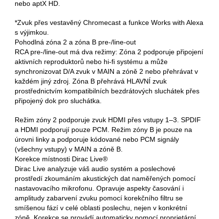
nebo aptX HD.
*Zvuk přes vestavěný Chromecast a funkce Works with Alexa
s výjimkou.
Pohodlná zóna 2 a zóna B pre-/line-out
RCA pre-/line-out má dva režimy: Zóna 2 podporuje připojení
aktivních reproduktorů nebo hi-fi systému a může
synchronizovat D/A zvuk v MAIN a zóně 2 nebo přehrávat v
každém jiný zdroj. Zóna B přehrává HLAVNÍ zvuk
prostřednictvím kompatibilních bezdrátových sluchátek přes
připojený dok pro sluchátka.
Režim zóny 2 podporuje zvuk HDMI přes vstupy 1–3. SPDIF
a HDMI podporují pouze PCM. Režim zóny B je pouze na
úrovni linky a podporuje kódované nebo PCM signály
(všechny vstupy) v MAIN a zóně B.
Korekce místnosti Dirac Live®
Dirac Live analyzuje váš audio systém a poslechové
prostředí zkoumáním akustických dat naměřených pomocí
nastavovacího mikrofonu. Opravuje aspekty časování i
amplitudy zabarvení zvuku pomocí korekčního filtru se
smíšenou fází v celé oblasti poslechu, nejen v konkrétní
zóně. Korekce se provádí automaticky pomocí proprietární