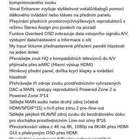
komprimovaného zvuku
Vocal Enhancer zvyšuje slyšitelnost vokálů/dialogů pomocí
dálkového ovládání nebo kláves na předním panelu
Přepínání předních prostorových/výškových reproduktorů v
režimu Stereo Assign pro poslech na pozadí
Funkce Overlaed OSD zobrazuje data vstupního signálu A/V,
výstupní data/nastavení a informace o síti
My Input Volume přednastavené přiřazení paměti hlasitosti
na jeden dotek
Přenášejte zvuk HQ z kompatibilních televizorů do A/V
přijímače přes eARC (Hlavní výstup HDMI)
Hliníkový přední panel, dvířka krycí klapky a ovládání
hlasitosti
Přehrávejte tři zdroje zvuku prostřednictvím vyhrazených
DAC a MAIN, výstupy reproduktorů Powered Zone 2 a
Powered Zone 3*14
Sdílejte MAIN audio nebo druhý zdroj (včetně
HDMI/SPDIF*15) s hi-fi přes zónu 2 pre-/line-out
Sdílejte jakýkoli HLAVNÍ zdroj zvuku do bezdrátového doku
pro sluchátka prostřednictvím Line-out zóny B*16
Převzorkování videa z 4K na 8K, 1080p na 8K/4K přes HDMI
GUI s překryvným OSD přes HDMI