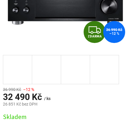
Z
36 990 Kč
–12 %
ZDARMA
D
A
R
M
A
36 990 Kč
–12 %
32 490 Kč
/ ks
26 851 Kč bez DPH
Měrná
Skladem
cena: