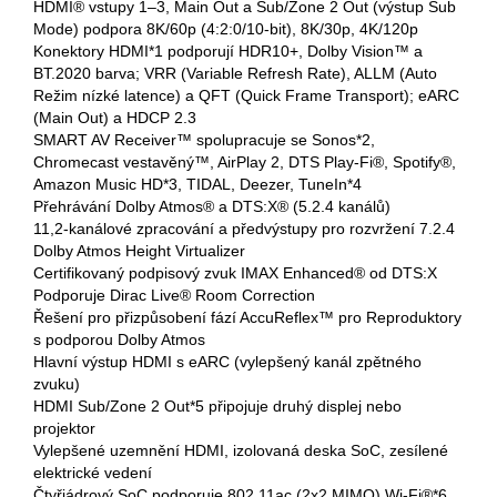
HDMI® vstupy 1–3, Main Out a Sub/Zone 2 Out (výstup Sub
Mode) podpora 8K/60p (4:2:0/10-bit), 8K/30p, 4K/120p
Konektory HDMI*1 podporují HDR10+, Dolby Vision™ a
BT.2020 barva; VRR (Variable Refresh Rate), ALLM (Auto
Režim nízké latence) a QFT (Quick Frame Transport); eARC
(Main Out) a HDCP 2.3
SMART AV Receiver™ spolupracuje se Sonos*2,
Chromecast vestavěný™, AirPlay 2, DTS Play-Fi®, Spotify®,
Amazon Music HD*3, TIDAL, Deezer, TuneIn*4
Přehrávání Dolby Atmos® a DTS:X® (5.2.4 kanálů)
11,2-kanálové zpracování a předvýstupy pro rozvržení 7.2.4
Dolby Atmos Height Virtualizer
Certifikovaný podpisový zvuk IMAX Enhanced® od DTS:X
Podporuje Dirac Live® Room Correction
Řešení pro přizpůsobení fází AccuReflex™ pro Reproduktory
s podporou Dolby Atmos
Hlavní výstup HDMI s eARC (vylepšený kanál zpětného
zvuku)
HDMI Sub/Zone 2 Out*5 připojuje druhý displej nebo
projektor
Vylepšené uzemnění HDMI, izolovaná deska SoC, zesílené
elektrické vedení
Čtyřjádrový SoC podporuje 802.11ac (2x2 MIMO) Wi-Fi®*6