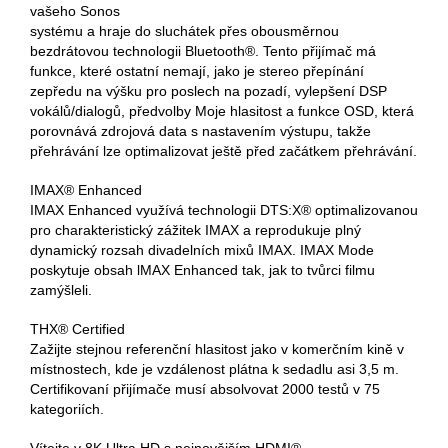
vašeho Sonos
systému a hraje do sluchátek přes obousměrnou
bezdrátovou technologii Bluetooth®. Tento přijímač má
funkce, které ostatní nemají, jako je stereo přepínání
zepředu na výšku pro poslech na pozadí, vylepšení DSP
vokálů/dialogů, předvolby Moje hlasitost a funkce OSD, která
porovnává zdrojová data s nastavením výstupu, takže
přehrávání lze optimalizovat ještě před začátkem přehrávání.
IMAX® Enhanced
IMAX Enhanced využívá technologii DTS:X® optimalizovanou
pro charakteristický zážitek IMAX a reprodukuje plný
dynamický rozsah divadelních mixů IMAX. IMAX Mode
poskytuje obsah lMAX Enhanced tak, jak to tvůrci filmu
zamýšleli.
THX® Certified
Zažijte stejnou referenční hlasitost jako v komerčním kině v
místnostech, kde je vzdálenost plátna k sedadlu asi 3,5 m.
Certifikovaní přijímače musí absolvovat 2000 testů v 75
kategoriích.