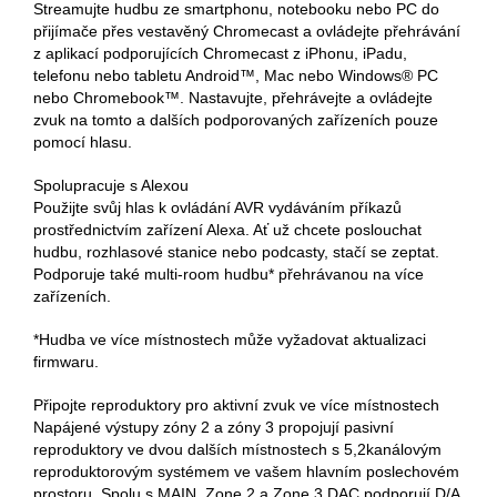
Streamujte hudbu ze smartphonu, notebooku nebo PC do
přijímače přes vestavěný Chromecast a ovládejte přehrávání
z aplikací podporujících Chromecast z iPhonu, iPadu,
telefonu nebo tabletu Android™, Mac nebo Windows® PC
nebo Chromebook™. Nastavujte, přehrávejte a ovládejte
zvuk na tomto a dalších podporovaných zařízeních pouze
pomocí hlasu.
Spolupracuje s Alexou
Použijte svůj hlas k ovládání AVR vydáváním příkazů
prostřednictvím zařízení Alexa. Ať už chcete poslouchat
hudbu, rozhlasové stanice nebo podcasty, stačí se zeptat.
Podporuje také multi-room hudbu* přehrávanou na více
zařízeních.
*Hudba ve více místnostech může vyžadovat aktualizaci
firmwaru.
Připojte reproduktory pro aktivní zvuk ve více místnostech
Napájené výstupy zóny 2 a zóny 3 propojují pasivní
reproduktory ve dvou dalších místnostech s 5,2kanálovým
reproduktorovým systémem ve vašem hlavním poslechovém
prostoru. Spolu s MAIN, Zone 2 a Zone 3 DAC podporují D/A