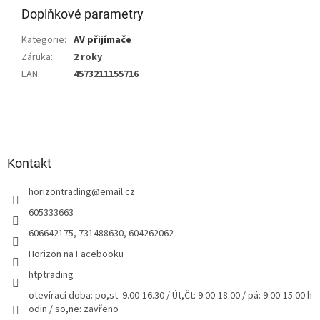
Doplňkové parametry
Kategorie
:
AV přijímače
Záruka
:
2 roky
EAN
:
4573211155716
Z
á
p
a
Kontakt
t
horizontrading
@
email.cz
í
605333663
606642175, 731488630, 604262062
Horizon na Facebooku
htptrading
otevírací doba: po,st: 9.00-16.30 / Út,Čt: 9.00-18.00 / pá: 9.00-15.00 h
odin / so,ne: zavřeno