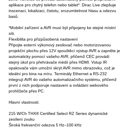
aplikace pro chytrý telefon nebo tablet*. Dirac Live zlepšuje
inscenaci, lokalizaci, čistotu, srozumitelnost hlasu a odezvu
basů.
*Mobilní zařízení a AVR musí být připojeny ke stejné místní
síti.
Flexibilita pro přizpůsobená nastavení
Připojte externí výkonový zesilovač nebo motorizovanou
projekční plochu přes 12V spouštěcí výstup AVR a zapněte je
automaticky pomocí vašeho AVR, přičemž CEC provádí
stejný úkol pro přehrávače médií přes HDMI. Vstup IR
opakovače vám umožní skrýt AVR mimo obrazovku, což je
ideální pro kina na míru. Terminály Ethernet a RS-232
integrují AVR do vašeho automatizačního systému, přičemž
první z nich podporuje nastavení a ovládání webového
prohlížeče přes PC.
Hlavní vlastnosti:
215 W/Ch THX® Certified Select RZ Series dynamické
zesílení zvuku
Široká frekvenční odezva 5 Hz–100 kHz