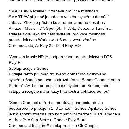
SMART AV Receiver™ zábava pro více místností
SMART AV přijímač je srdcem vašeho systému domácí
zábavy. Získejte přístup ke streamovanému obsahu z
Amazon Music HD*, Spotify®, TIDAL, Deezer a TuneIn a
sdílejte zvuk jako součást systému pro více místností
prostřednictvím Works with Sonos, vestavěného
Chromecastu, AirPlay 2 a DTS Play-Fi®.
*Amazon Music HD je podporována prostřednictvím DTS
Play-Fi.
Spolupracuje s Sonos
Přidejte tento přijímač do svého domácího zvukového
systému Sonos pouhým spárováním se Sonos Connect nebo
Portem*. AVR se propojuje s ekosystémem Sonos, mění
vstupy a reaguje na příkazy hlasitosti z aplikace Sonos*.
*Sonos Connect a Port se prodávají samostatně. Je
podporováno připojení 1–3 zařízení Sonos. Aplikace Sonos
je k dispozici zdarma pro kompatibilní zařízení iPad, iPhone a
Android™ v App Store a Google Play Store.
Chromecast build-in™ spolupracuje s Ok Google