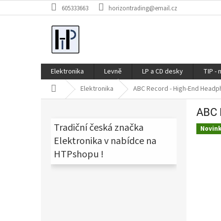
Přejít
605333663
horizontrading@email.cz
na
obsah
Elektronika
Levně
LP a CD desky
TIP - 
Domů
Elektronika
ABC Record - High-End Headp
P
ABC 
o
s
Tradiční česká značka
Novin
t
Elektronika v nabídce na
r
HTPshopu !
a
n
n
í
p
a