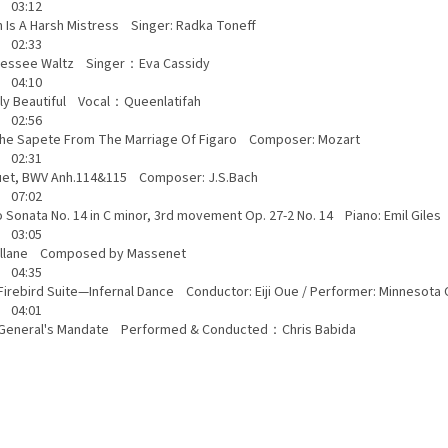
 03:12
 Is A Harsh Mistress Singer: Radka Toneff
 02:33
nessee Waltz Singer：Eva Cassidy
 04:10
ly Beautiful Vocal：Queenlatifah
 02:56
Che Sapete From The Marriage Of Figaro Composer: Mozart
 02:31
et, BWV Anh.114&115 Composer: J.S.Bach
 07:02
o Sonata No. 14 in C minor, 3rd movement Op. 27-2 No. 14 Piano: Emil Gi
 03:05
tillane Composed by Massenet
 04:35
Firebird Suite—Infernal Dance Conductor: Eiji Oue / Performer: Minnes
 04:01
General's Mandate Performed & Conducted：Chris Babida