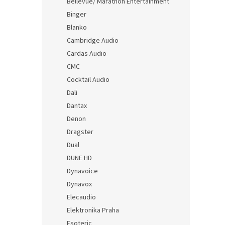
Bellevue/ Marathon Entertainment
Binger
Blanko
Cambridge Audio
Cardas Audio
CMC
Cocktail Audio
Dali
Dantax
Denon
Dragster
Dual
DUNE HD
Dynavoice
Dynavox
Elecaudio
Elektronika Praha
Esoteric