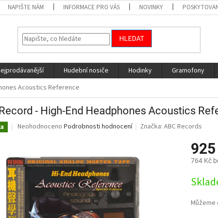
NAPIŠTE NÁM
INFORMACE PRO VÁS
NOVINKY
POSKYTOVAN
HLEDAT
nejprodávanější
Hudební nosiče
Hodinky
Gramofony
hones Acoustics Reference
Record - High-End Headphones Acoustics Ref
Průměrné
Neohodnoceno
Podrobnosti hodnocení
Značka:
ABC Records
ka
hodnocení
produktu
925
je
764 Kč 
0,0
z
Měrná
Sklad
5
cena:
hvězdiček.
Můžeme d