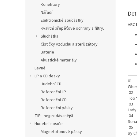
Konektory
Nářadí
Det
Elektronické součástky
ABC 
Kvalitní přepěťové ochrany a filtry.
Sluchátka
Čističky vzduchu a sterilizátory
Baterie
Akustické materiály
Levně
LP a CD desky
01
Hudební CD
When
Referenční LP
02
Too
Referenční CD
03
Referenční pásky
Lad
04
TIP - nejprodávanější
Sona
Hudební nosiče
05
Magnetofonové pásky
By 