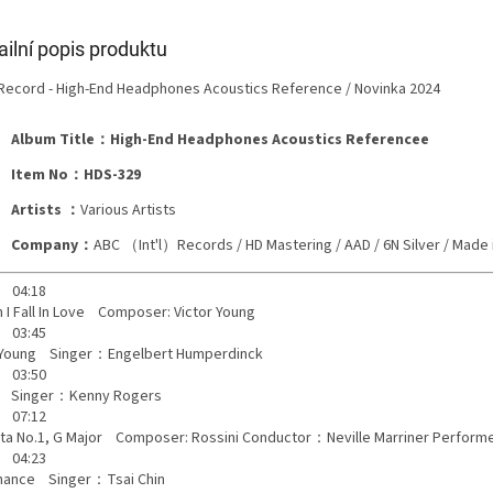
ailní popis produktu
Record - High-End Headphones Acoustics Reference / Novinka 2024
Album Title：High-End Headphones Acoustics Referencee
Item No：HDS-329
Artists ：
Various Artists
Company：
ABC （Int'l）Records / HD Mastering / AAD / 6N Silver / Made 
 04:18
 I Fall In Love Composer: Victor Young
 03:45
 Young Singer：Engelbert Humperdinck
 03:50
y Singer：Kenny Rogers
 07:12
ta No.1, G Major Composer: Rossini Conductor：Neville Marriner Perfo
 04:23
Chance Singer：Tsai Chin