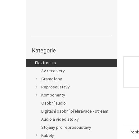
n
e
l
Přeskočit
kategorie
Kategorie
Elektronika
AV receivery
Gramofony
Reprosoustavy
Komponenty
Osobní audio
Digitální osobní přehrávače - stream
Audio a video stolky
Stojany pro reprosoustavy
Popi
Kabely