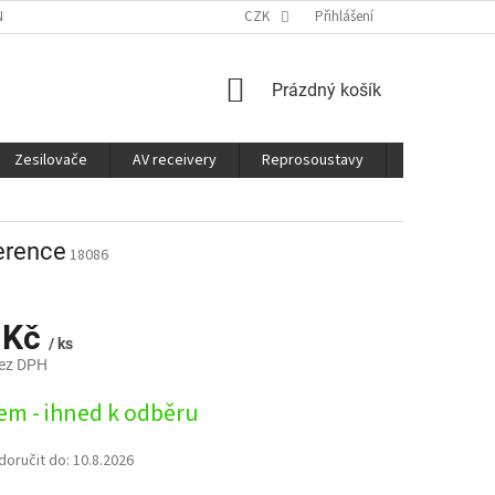
É SLUŽBY
CO JE DOBRÉ VĚDĚT
CZK
Přihlášení
NÁKUPNÍ
Prázdný košík
KOŠÍK
Zesilovače
AV receivery
Reprosoustavy
Sluchátka
erence
18086
 Kč
/ ks
bez DPH
em - ihned k odběru
oručit do:
10.8.2026