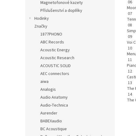
06
Magnetofonové kazety
Moon
Příslušenství a doplňky
07
Hodinky
Ten
08
Značky
Simp
1877PHONO
09
ABC Records
Voi 
10
Acoustic Energy
Menu
Acoustic Research
11
Pian
ACOUSTIC SOLID
12
AEC connectors
Cas
aiwa
13
The 
Analogis
14
Audio Anatomy
The 
Audio-Technica
Aurender
BABEXaudio
BC Acoustique