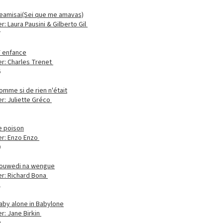
eamisai(Sei que me amavas)
r: Laura Pausini & Gilberto Gil
7
`enfance
er: Charles Trenet
6
omme si de rien n'était
er: Juliette Gréco
8
e poison
er: Enzo Enzo
0
ouwedi na wengue
er: Richard Bona
2
aby alone in Babylone
r: Jane Birkin