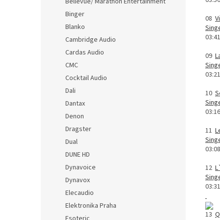
03:5
Bellevue/ Marathon Entertainment
Binger
08
V
Blanko
Singe
03:4
Cambridge Audio
Cardas Audio
09
L
CMC
Sing
03:2
Cocktail Audio
Dali
10
S
Sing
Dantax
03:1
Denon
Dragster
11
L
Sing
Dual
03:0
DUNE HD
Dynavoice
12
L
Sing
Dynavox
03:3
Elecaudio
Elektronika Praha
13
Q
Esoteric