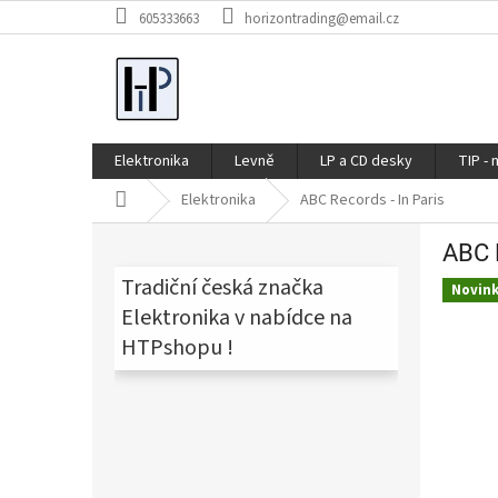
Přejít
605333663
horizontrading@email.cz
na
obsah
Elektronika
Levně
LP a CD desky
TIP - 
Domů
Elektronika
ABC Records - In Paris
P
ABC R
o
s
Tradiční česká značka
Novin
t
Elektronika v nabídce na
r
HTPshopu !
a
n
n
í
p
a