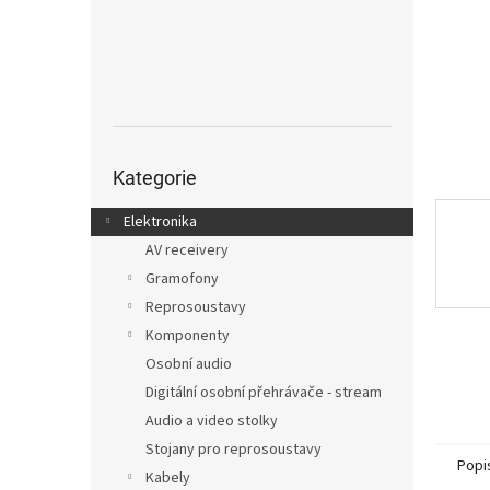
n
e
l
Přeskočit
kategorie
Kategorie
Elektronika
AV receivery
Gramofony
Reprosoustavy
Komponenty
Osobní audio
Digitální osobní přehrávače - stream
Audio a video stolky
Stojany pro reprosoustavy
Popi
Kabely