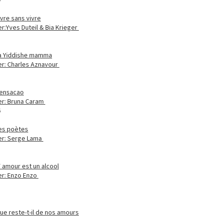
0
ivre sans vivre
r:Yves Duteil & Bia Krieger
1
a Yiddishe mamma
er: Charles Aznavour
1
ensacao
er: Bruna Caram
6
es poètes
er: Serge Lama
8
`amour est un alcool
er: Enzo Enzo
1
ue reste-t-il de nos amours