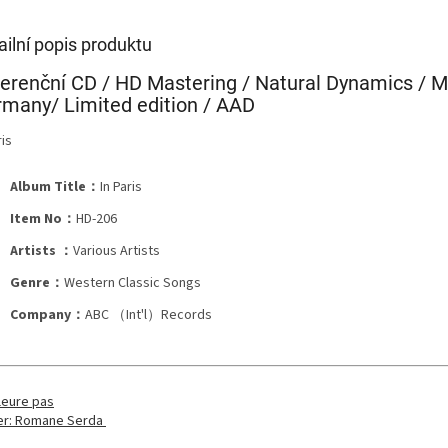
ailní popis produktu
erenční CD / HD Mastering / Natural Dynamics / M
many/ Limited edition / AAD
ris
Album Title：
In Paris
Item No：
HD-206
Artists ：
Various Artists
Genre：
Western Classic Songs
Company：
ABC （Int'l）Records
leure pas
er: Romane Serda
8