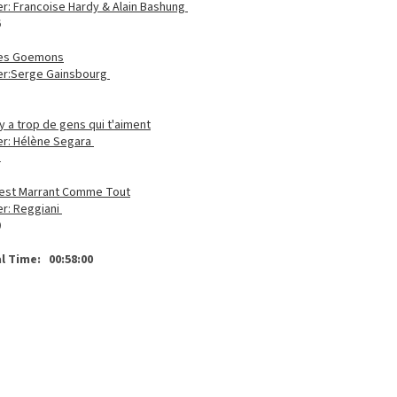
er: Francoise Hardy & Alain Bashung
6
es Goemons
er:Serge Gainsbourg
5
I y a trop de gens qui t'aiment
er: Hélène Segara
2
est Marrant Comme Tout
er: Reggiani
0
l Time: 00:58:00