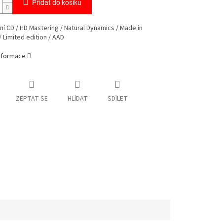
Přidat do košíku
í CD / HD Mastering / Natural Dynamics / Made in
Limited edition / AAD
informace
ZEPTAT SE
HLÍDAT
SDÍLET