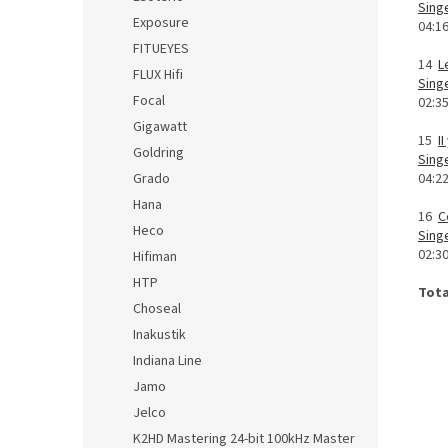
Sing
Exposure
04:1
FITUEYES
14
L
FLUX Hifi
Sing
Focal
02:3
Gigawatt
15
I
Goldring
Sing
Grado
04:2
Hana
16
C
Heco
Sing
02:3
Hifiman
HTP
Tota
Choseal
Inakustik
Indiana Line
Jamo
Jelco
K2HD Mastering 24-bit 100kHz Master