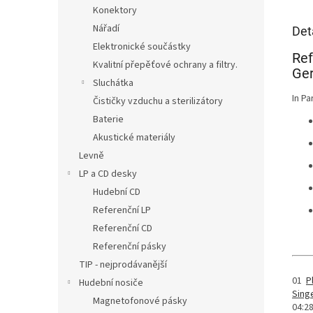
Konektory
Nářadí
Det
Elektronické součástky
Ref
Kvalitní přepěťové ochrany a filtry.
Ger
Sluchátka
In Pa
Čističky vzduchu a sterilizátory
Baterie
Akustické materiály
Levně
LP a CD desky
Hudební CD
Referenční LP
Referenční CD
Referenční pásky
TIP - nejprodávanější
01
P
Hudební nosiče
Sing
Magnetofonové pásky
04:2