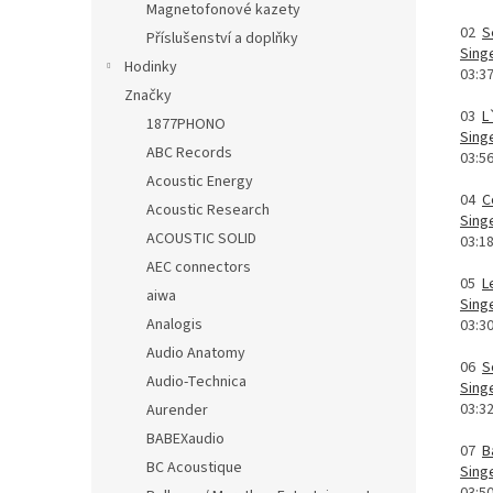
Magnetofonové kazety
02
S
Příslušenství a doplňky
Singe
Hodinky
03:3
Značky
03
L
1877PHONO
Sing
ABC Records
03:5
Acoustic Energy
04
C
Acoustic Research
Sing
ACOUSTIC SOLID
03:1
AEC connectors
05
L
aiwa
Sing
Analogis
03:3
Audio Anatomy
06
S
Audio-Technica
Sing
03:3
Aurender
BABEXaudio
07
B
BC Acoustique
Singe