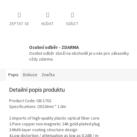
ZEPTAT SE
HLÍDAT
SDÍLET
Osobní odběr - ZDARMA
Osobní odběr zboží na obchodě je u nás pro zákazníky
vždy zdarma.
Popis
Diskuze
Značka
Detailní popis produktu
Product Code: GB-1702
Specifications: OD10mm * 1.0m
1.Imports of high-quality plastic optical fiber core
2.Pure copper non-magnetic 24K gold-plated plug
3.Multi-layer coating structure design
4.Low distortion / attenuation as low as 0.2dB / m