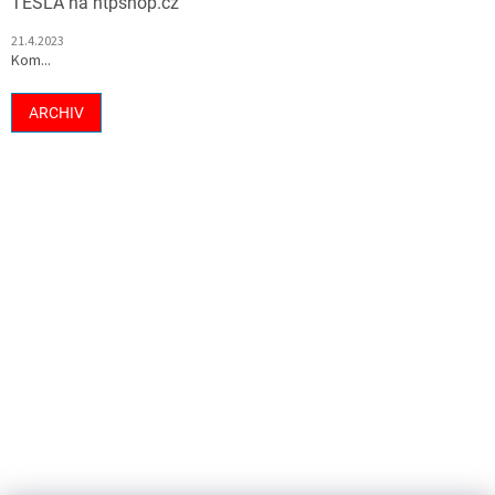
TESLA na htpshop.cz
21.4.2023
Kom...
ARCHIV