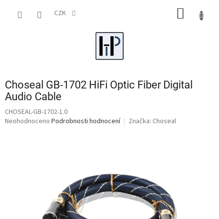
Přejít
NÁKUP
na
CZK
obsah
KOŠÍK
Choseal GB-1702 HiFi Optic Fiber Digital
Audio Cable
CHOSEAL-GB-1702-1.0
Průměrné
Neohodnoceno
Podrobnosti hodnocení
Značka:
Choseal
hodnocení
produktu
je
0,0
z
5
hvězdiček.