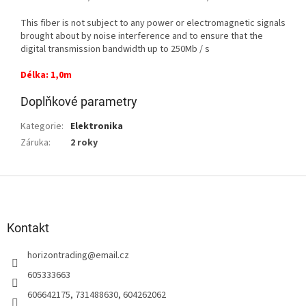
This fiber is not subject to any power or electromagnetic signals
brought about by noise interference and to ensure that the
digital transmission bandwidth up to 250Mb / s
Délka: 1,0m
Doplňkové parametry
Kategorie
:
Elektronika
Záruka
:
2 roky
Z
á
p
a
Kontakt
t
horizontrading
@
email.cz
í
605333663
606642175, 731488630, 604262062