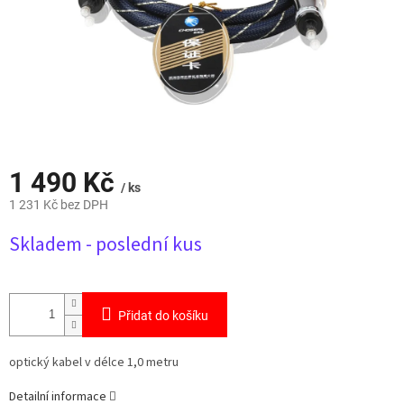
1 490 Kč
/ ks
1 231 Kč bez DPH
Měrná
Skladem - poslední kus
cena:
Přidat do košíku
optický kabel v délce 1,0 metru
Detailní informace