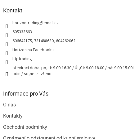
p
a
Kontakt
t
horizontrading
@
email.cz
í
605333663
606642175, 731488630, 604262062
Horizon na Facebooku
htptrading
otevírací doba: po,st: 9.00-16.30 / Út,Čt: 9.00-18.00 / pá: 9.00-15.00 h
odin / so,ne: zavřeno
Informace pro Vás
O nás
Kontakty
Obchodní podmínky
Oznámení o odstoupení od kupní smlouvy