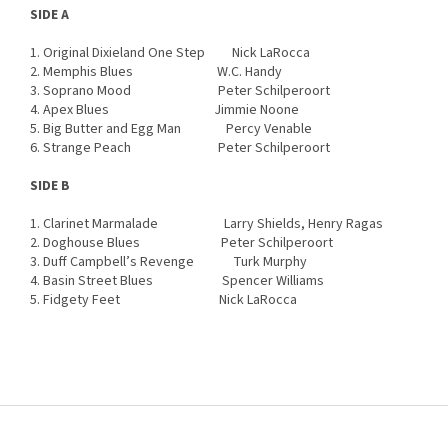
SIDE A
1. Original Dixieland One Step Nick LaRocca
2. Memphis Blues W.C. Handy
3. Soprano Mood Peter Schilperoort
4. Apex Blues Jimmie Noone
5. Big Butter and Egg Man Percy Venable
6. Strange Peach Peter Schilperoort
SIDE B
1. Clarinet Marmalade Larry Shields, Henry Ragas
2. Doghouse Blues Peter Schilperoort
3. Duff Campbell’s Revenge Turk Murphy
4. Basin Street Blues Spencer Williams
5. Fidgety Feet Nick LaRocca
Z
á