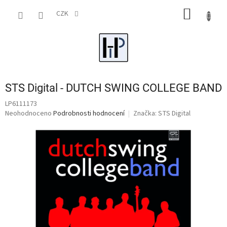
Přejít
NÁKUP
na
CZK
obsah
KOŠÍK
STS Digital - DUTCH SWING COLLEGE BAND
LP6111173
Průměrné
Neohodnoceno
Podrobnosti hodnocení
Značka:
STS Digital
hodnocení
produktu
je
0,0
z
5
hvězdiček.