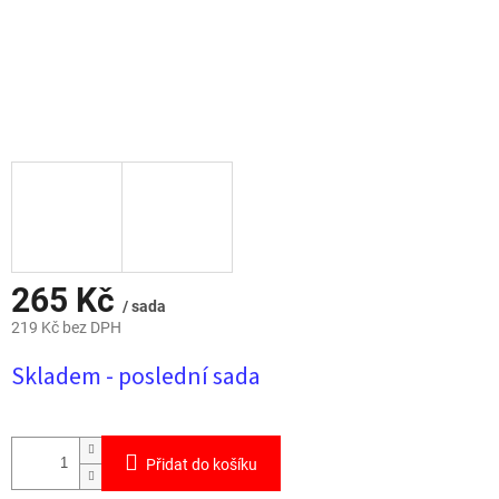
265 Kč
/ sada
219 Kč bez DPH
Měrná
Skladem - poslední sada
cena:
Přidat do košíku