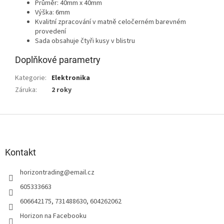
Průměr: 40mm x 40mm
Výška: 6mm
Kvalitní zpracování v matně celočerném barevném
provedení
Sada obsahuje čtyři kusy v blistru
Doplňkové parametry
Kategorie
:
Elektronika
Záruka
:
2 roky
Z
á
p
a
Kontakt
t
horizontrading
@
email.cz
í
605333663
606642175, 731488630, 604262062
Horizon na Facebooku