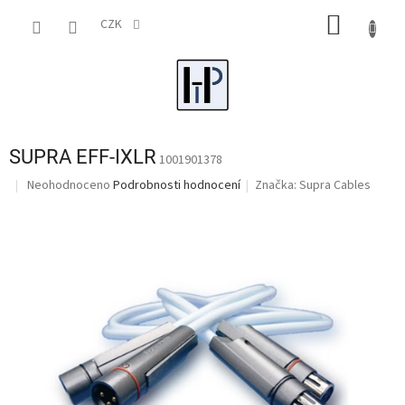
Přejít
NÁKUP
na
CZK
obsah
KOŠÍK
SUPRA EFF-IXLR
1001901378
Průměrné
Neohodnoceno
Podrobnosti hodnocení
Značka:
Supra Cables
hodnocení
produktu
je
0,0
z
5
hvězdiček.