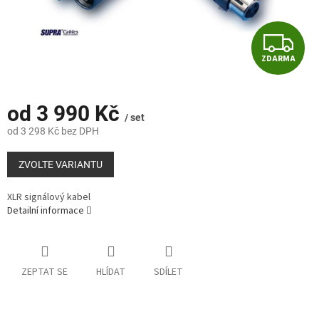
Z
ZDARMA
D
A
od
3 990 Kč
/ set
R
od
3 298 Kč
bez DPH
Měrná
M
cena:
ZVOLTE VARIANTU
A
XLR signálový kabel
Detailní informace
ZEPTAT SE
HLÍDAT
SDÍLET