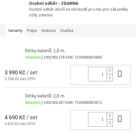
Osobní odběr - ZDARMA
Osobní odběr zboží na obchodě je u nás pro zákazníky
vždy zdarma.
Varianty
Popis
Diskuze
Značka
Délky kabelů: 1,0 m
Skladem
| 1001901378
EAN:
7330060053665
3 990 Kč
/ set
Do 
3 298 Kč bez DPH
Délky kabelů: 2,0 m
Skladem
| 1001901287
EAN:
7330060053672
4 690 Kč
/ set
Do 
3 876 Kč bez DPH