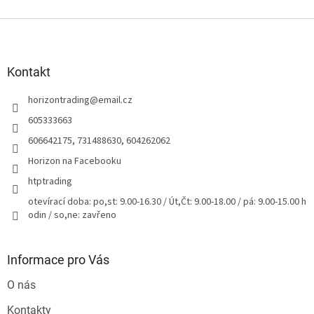
Z
á
p
a
Kontakt
t
horizontrading
@
email.cz
í
605333663
606642175, 731488630, 604262062
Horizon na Facebooku
htptrading
otevírací doba: po,st: 9.00-16.30 / Út,Čt: 9.00-18.00 / pá: 9.00-15.00 h
odin / so,ne: zavřeno
Informace pro Vás
O nás
Kontakty