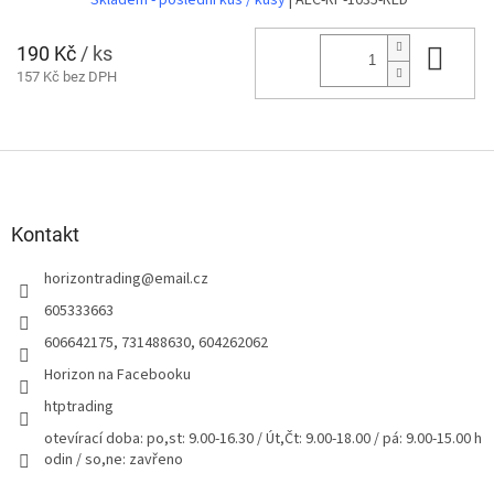
190 Kč
/ ks
Do 
157 Kč bez DPH
Z
á
p
a
Kontakt
t
horizontrading
@
email.cz
í
605333663
606642175, 731488630, 604262062
Horizon na Facebooku
htptrading
otevírací doba: po,st: 9.00-16.30 / Út,Čt: 9.00-18.00 / pá: 9.00-15.00 h
odin / so,ne: zavřeno