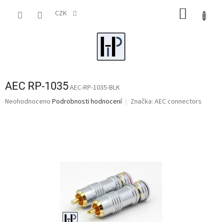
Přejít
NÁKUP
na
CZK
obsah
KOŠÍK
AEC RP-1035
AEC-RP-1035-BLK
Průměrné
Neohodnoceno
Podrobnosti hodnocení
Značka:
AEC connectors
hodnocení
produktu
je
0,0
z
5
hvězdiček.