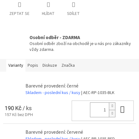
ZEPTAT SE
HLÍDAT
SDÍLET
Osobní odběr - ZDARMA
Osobní odběr zboží na obchodě je u nás pro zákazníky
vždy zdarma.
Varianty
Popis
Diskuze
Značka
Barevné provedení: černé
Skladem - poslední kus / kusy
| AEC-RP-1035-BLK
190 Kč
/ ks
Do 
157 Kč bez DPH
Barevné provedení: červené
Skladem - poslední kus / kusy
| AEC-RP-1035-RED